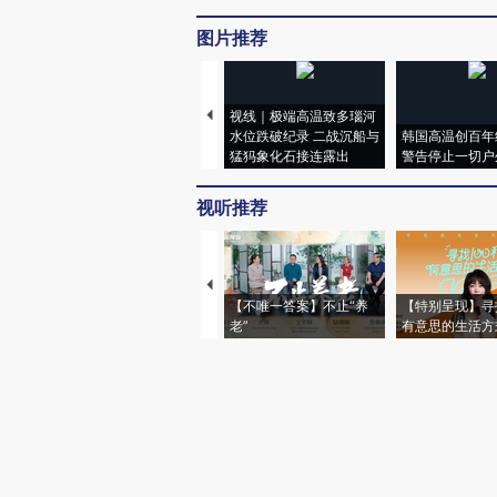
图片推荐
视线｜极端高温致多瑙河
水位跌破纪录 二战沉船与
韩国高温创百年
猛犸象化石接连露出
警告停止一切户
视听推荐
【不唯一答案】不止“养
【特别呈现】寻
老”
有意思的生活方