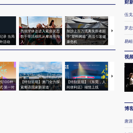
财
伍戈
罗志
西班牙休达进入紧急状态
加沙上百万流离失所者困
视线｜HYR
纪录 当局
数千非法移民从摩洛哥闯
于“塑料烤箱” 高温引发健
术：是什么
易峘
外活动
入
康危机
心“花钱找虐
视
【推广】走
找100种
【特别呈现】澳门全力探
【特别呈现】《东莞，人
会，让数智科
式·第一对
索葡语国家新渠道
间便利店》倾情上线
业
博
唐涯