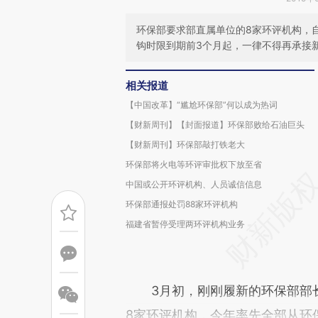
环保部要求部直属单位的8家环评机构，
钩时限到期前3个月起，一律不得再承接
相关报道
【中国改革】“尴尬环保部”何以成为热词
【财新周刊】【封面报道】环保部败给石油巨头
【财新周刊】环保部敲打铁老大
环保部将火电等环评审批权下放至省
中国或公开环评机构、人员诚信信息
环保部通报处罚88家环评机构
福建省暂停受理两环评机构业务
3月初，刚刚履新的环保部部长
8家环评机构，今年率先全部从环