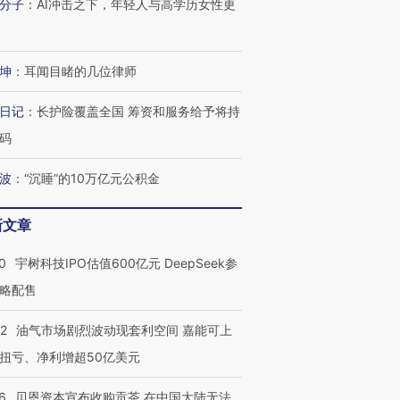
分子
：
AI冲击之下，年轻人与高学历女性更
坤
：
耳闻目睹的几位律师
日记
：
长护险覆盖全国 筹资和服务给予将持
码
波
：
“沉睡”的10万亿元公积金
新文章
0
宇树科技IPO估值600亿元 DeepSeek参
略配售
22
油气市场剧烈波动现套利空间 嘉能可上
扭亏、净利增超50亿美元
6
贝恩资本宣布收购贡茶 在中国大陆无法