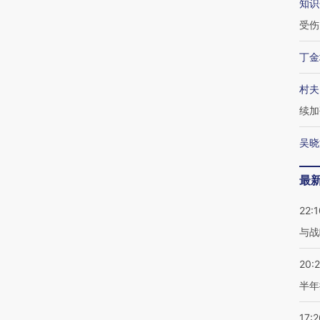
知识
受伤
丁金
村夫
续加
吴晓
最
22:1
与战
20:
半年
17:2