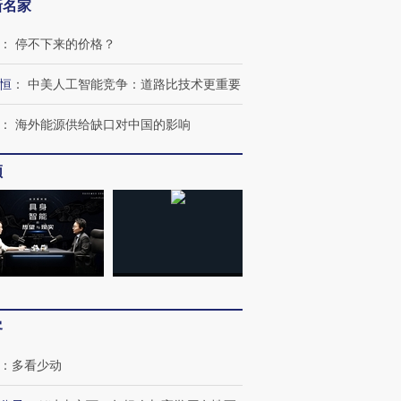
新名家
：
停不下来的价格？
恒
：
中美人工智能竞争：道路比技术更重要
OX的吸金
马航飞行员跨国走私7万
视线｜被称为“蟑螂”的印
让中产们甘
粒摇头丸 尿检体内含3种
度Z世代 用街头抗争将教
秘鲁纳斯
：
海外能源供给缺口对中国的影响
”？
毒品
育部长拱下台
13人遇难
频
进第四届链博
【商旅对话】华住集团
技“链”接产
【特别呈现】寻找100种
CFO：不靠规模取胜，华
【特别呈
有意思的生活方式·第三对
住三大增长引擎是什么？
有意思的
客
：
多看少动