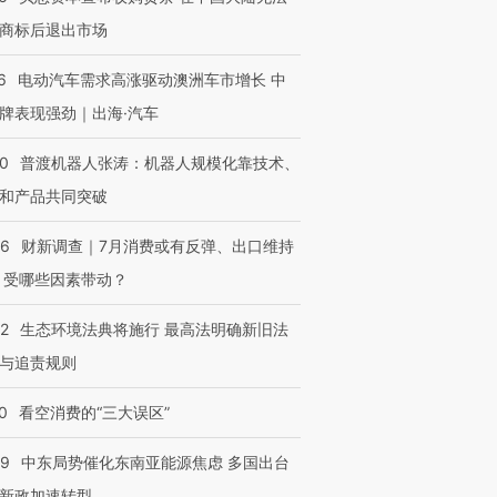
商标后退出市场
6
电动汽车需求高涨驱动澳洲车市增长 中
牌表现强劲｜出海·汽车
00
普渡机器人张涛：机器人规模化靠技术、
和产品共同突破
56
财新调查｜7月消费或有反弹、出口维持
 受哪些因素带动？
42
生态环境法典将施行 最高法明确新旧法
与追责规则
0
看空消费的“三大误区”
59
中东局势催化东南亚能源焦虑 多国出台
新政加速转型