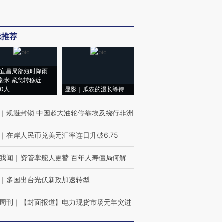
辑推荐
宜昌局部短时降雨
8毫米 紧急转移近
00人
显影｜瓜农的漫长等待
｜
规避封锁 中国超大油轮停靠埃及绕行非洲
｜
在岸人民币兑美元汇率连日升破6.75
我闻
｜
资管掌舵人更替 百年人寿僵局何解
｜
多国出台光伏新政加速转型
周刊
｜
【封面报道】电力现货市场元年突进