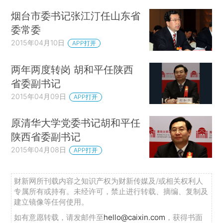
烟台市委书记张江汀任山东省
委常委
2015年04月10日
APP打开
两年两度转岗 胡和平任陕西
省委副书记
2015年04月09日
APP打开
原清华大学党委书记胡和平任
陕西省委副书记
2015年04月08日
APP打开
财新网所刊载内容之知识产权为财新传媒及/或相关权利人
专属所有或持有。未经许可，禁止进行转载、摘编、复制及
建立镜像等任何使用。
如有意愿转载，请发邮件至
hello@caixin.com
，获得书面