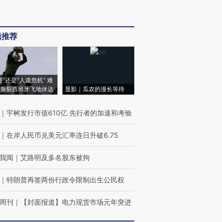
辑推荐
侵”还是“人道危机” 难
撕裂西班牙飞地休达
显影｜瓜农的漫长等待
｜
宇树发行市值610亿 先行者的加速和考验
｜
在岸人民币兑美元汇率连日升破6.75
我闻
｜
艾路明及多名股东被拘
｜
特朗普再签两份行政令限制出生公民权
周刊
｜
【封面报道】电力现货市场元年突进