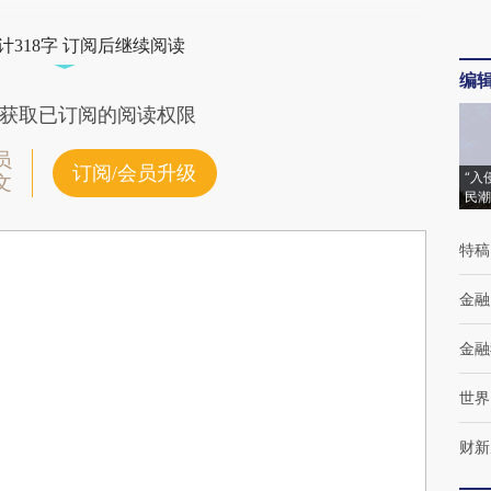
计318字 订阅后继续阅读
编
获取已订阅的阅读权限
员
订阅/会员升级
“入
文
民潮
特稿
金融
金融
世界
财新