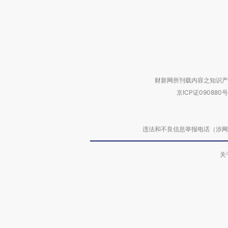
财新网所刊载内容之知识产
京ICP证090880号
违法和不良信息举报电话（涉网络暴力有
关