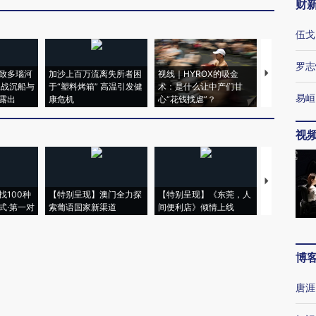
财
伍戈
罗志
致多瑙河
加沙上百万流离失所者困
视线｜HYROX的吸金
马航飞行员
二战沉船与
于“塑料烤箱” 高温引发健
术：是什么让中产们甘
粒摇头丸 尿
易峘
露出
康危机
心“花钱找虐”？
毒品
视
【推广】走
找100种
【特别呈现】澳门全力探
【特别呈现】《东莞，人
会，让数智科
式·第一对
索葡语国家新渠道
间便利店》倾情上线
业
博
唐涯