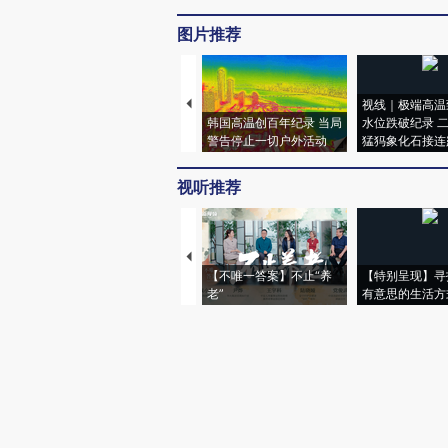
图片推荐
视线｜极端高温
韩国高温创百年纪录 当局
水位跌破纪录 
警告停止一切户外活动
猛犸象化石接连
视听推荐
【不唯一答案】不止“养
【特别呈现】寻
老”
有意思的生活方