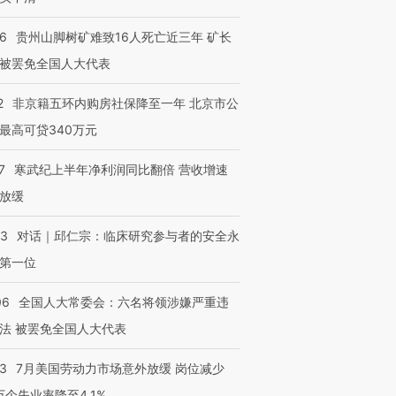
36
贵州山脚树矿难致16人死亡近三年 矿长
被罢免全国人大代表
2
非京籍五环内购房社保降至一年 北京市公
最高可贷340万元
7
寒武纪上半年净利润同比翻倍 营收增速
放缓
53
对话｜邱仁宗：临床研究参与者的安全永
第一位
06
全国人大常委会：六名将领涉嫌严重违
法 被罢免全国人大代表
43
7月美国劳动力市场意外放缓 岗位减少
3万个失业率降至4.1%