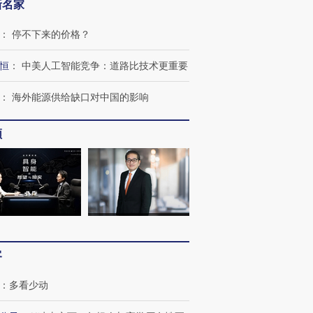
新名家
：
停不下来的价格？
恒
：
中美人工智能竞争：道路比技术更重要
跨国走私7万
视线｜被称为“蟑螂”的印
视线｜“入侵”还是“人道危
检体内含3种
度Z世代 用街头抗争将教
机”？难民潮撕裂西班牙
秘鲁纳斯
：
海外能源供给缺口对中国的影响
育部长拱下台
飞地休达
13人遇难
频
进第四届链博
【商旅对话】华住集团
技“链”接产
【特别呈现】寻找100种
CFO：不靠规模取胜，华
【特别呈
有意思的生活方式·第三对
住三大增长引擎是什么？
有意思的
客
：
多看少动