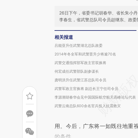
26日下午，省委书记胡春华、省长朱小
李春生，省武警总队司令员赵继东、政委
相关报道
吕能亚升任武警湖北总队政委
2014年冬全军和武警晋升少将逾70名
武警交通指挥部军政主官双换将
何宏成任武警部队副参谋长
龚明洪升任武警江苏总队司令员
武警军政主官换将 副总长王宁任司令员
李源潮胡春华会见中国国际航空航天高峰论坛代表
武警云南总队600余名官兵投入抗震救灾
用。今后，广东将一如既往地重
的条件。