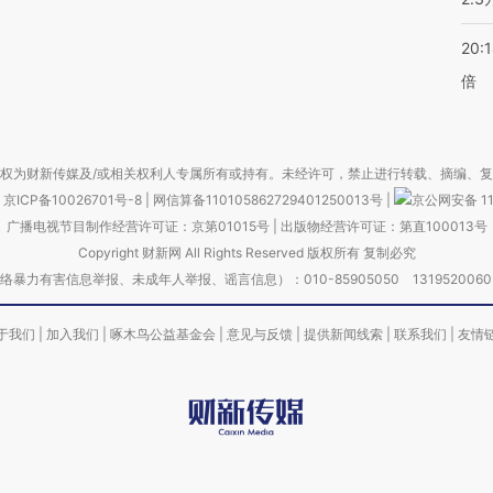
20:
倍
权为财新传媒及/或相关权利人专属所有或持有。未经许可，禁止进行转载、摘编、
京ICP备10026701号-8
|
网信算备110105862729401250013号
|
京公网安备 11
广播电视节目制作经营许可证：京第01015号
|
出版物经营许可证：第直100013号
Copyright 财新网 All Rights Reserved 版权所有 复制必究
害信息举报、未成年人举报、谣言信息）：010-85905050 13195200605 举报邮
于我们
|
加入我们
|
啄木鸟公益基金会
|
意见与反馈
|
提供新闻线索
|
联系我们
|
友情