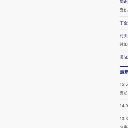
知识
受伤
丁金
村夫
续加
吴晓
最
15:
资超
14:
13:
分事