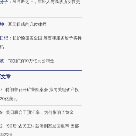
分子
：
AI冲击之下，年轻人与高学历女性更
坤
：
耳闻目睹的几位律师
日记
：
长护险覆盖全国 筹资和服务给予将持
码
波
：
“沉睡”的10万亿元公积金
新文章
57
特朗普召开矿业圆桌会 拟向关键矿产投
20亿美元
09
美日联合干预汇率，为何影响了黄金
32
“90后”农民工讨薪涉刑案发回重审 因部
实不清