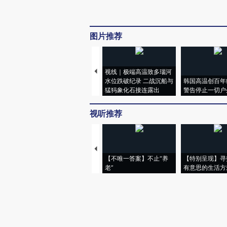
图片推荐
视线｜极端高温致多瑙河
水位跌破纪录 二战沉船与
韩国高温创百年
猛犸象化石接连露出
警告停止一切户
视听推荐
【不唯一答案】不止“养
【特别呈现】寻
老”
有意思的生活方