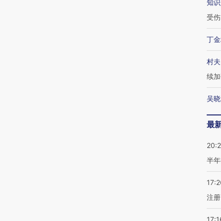
知识
受伤
丁金
村夫
续加
吴晓
最
20:
半年
17:2
注册
17:1