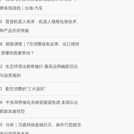
牌表现强劲｜出海·汽车
00
普渡机器人张涛：机器人规模化靠技术、
和产品共同突破
56
财新调查｜7月消费或有反弹、出口维持
 受哪些因素带动？
42
生态环境法典将施行 最高法明确新旧法
与追责规则
0
看空消费的“三大误区”
59
中东局势催化东南亚能源焦虑 多国出台
新政加速转型
05
分析｜贝森特操盘稳日元，操作巧思能否
美日货币基本面