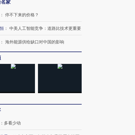
新名家
：
停不下来的价格？
恒
：
中美人工智能竞争：道路比技术更重要
：
海外能源供给缺口对中国的影响
OX的吸金
马航飞行员跨国走私7万
视线｜被称为“蟑螂”的印
让中产们甘
粒摇头丸 尿检体内含3种
度Z世代 用街头抗争将教
秘鲁纳斯
”？
毒品
育部长拱下台
13人遇难
频
进第四届链博
【商旅对话】华住集团
技“链”接产
【特别呈现】寻找100种
CFO：不靠规模取胜，华
【特别呈
有意思的生活方式·第三对
住三大增长引擎是什么？
有意思的
客
：
多看少动