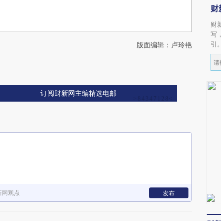
财
财
写
引
版面编辑：卢玲艳
订阅财新网主编精选电邮
新网观点
发布