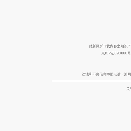
财新网所刊载内容之知识产
京ICP证090880号
违法和不良信息举报电话（涉网络暴力有
关