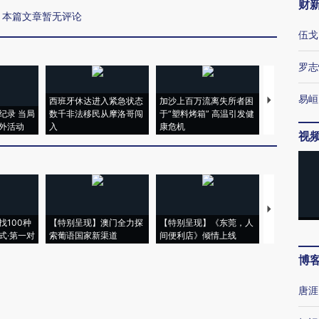
财
本篇文章暂无评论
伍戈
罗志
易峘
西班牙休达进入紧急状态
加沙上百万流离失所者困
视线｜HYR
纪录 当局
数千非法移民从摩洛哥闯
于“塑料烤箱” 高温引发健
术：是什么
外活动
入
康危机
心“花钱找虐
视
【推广】走
找100种
【特别呈现】澳门全力探
【特别呈现】《东莞，人
会，让数智科
式·第一对
索葡语国家新渠道
间便利店》倾情上线
业
博
唐涯