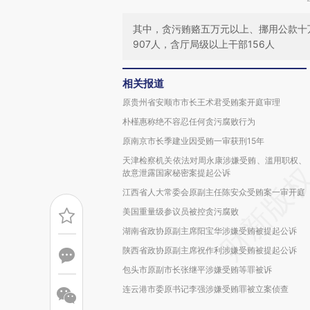
其中，贪污贿赂五万元以上、挪用公款十
907人，含厅局级以上干部156人
相关报道
原贵州省安顺市市长王术君受贿案开庭审理
朴槿惠称绝不容忍任何贪污腐败行为
原南京市长季建业因受贿一审获刑15年
天津检察机关依法对周永康涉嫌受贿、滥用职权、
故意泄露国家秘密案提起公诉
江西省人大常委会原副主任陈安众受贿案一审开庭
美国重量级参议员被控贪污腐败
湖南省政协原副主席阳宝华涉嫌受贿被提起公诉
陕西省政协原副主席祝作利涉嫌受贿被提起公诉
包头市原副市长张继平涉嫌受贿等罪被诉
连云港市委原书记李强涉嫌受贿罪被立案侦查