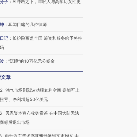
分子
：
AI冲击之下，年轻人与高学历女性更
坤
：
耳闻目睹的几位律师
日记
：
长护险覆盖全国 筹资和服务给予将持
码
波
：
“沉睡”的10万亿元公积金
新文章
22
油气市场剧烈波动现套利空间 嘉能可上
扭亏、净利增超50亿美元
6
贝恩资本宣布收购贡茶 在中国大陆无法
商标后退出市场
6
电动汽车需求高涨驱动澳洲车市增长 中