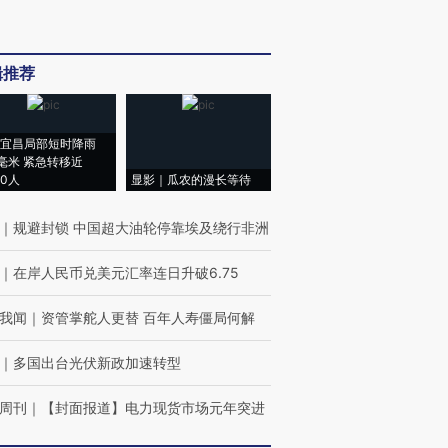
辑推荐
宜昌局部短时降雨
8毫米 紧急转移近
00人
显影｜瓜农的漫长等待
｜
规避封锁 中国超大油轮停靠埃及绕行非洲
｜
在岸人民币兑美元汇率连日升破6.75
我闻
｜
资管掌舵人更替 百年人寿僵局何解
｜
多国出台光伏新政加速转型
周刊
｜
【封面报道】电力现货市场元年突进