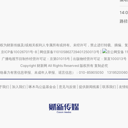
14:0
路径
权为财新传媒及/或相关权利人专属所有或持有。未经许可，禁止进行转载、摘编、
京ICP备10026701号-8
|
网信算备110105862729401250013号
|
京公网安备 11
广播电视节目制作经营许可证：京第01015号
|
出版物经营许可证：第直100013号
Copyright 财新网 All Rights Reserved 版权所有 复制必究
害信息举报、未成年人举报、谣言信息）：010-85905050 13195200605 举报邮
于我们
|
加入我们
|
啄木鸟公益基金会
|
意见与反馈
|
提供新闻线索
|
联系我们
|
友情