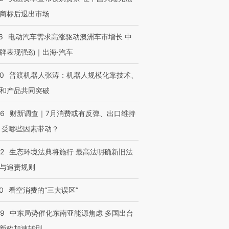
商标后退出市场
6
电动汽车需求高涨驱动澳洲车市增长 中
牌表现强劲｜出海·汽车
00
普渡机器人张涛：机器人规模化靠技术、
和产品共同突破
56
财新调查｜7月消费或有反弹、出口维持
 受哪些因素带动？
42
生态环境法典将施行 最高法明确新旧法
与追责规则
0
看空消费的“三大误区”
59
中东局势催化东南亚能源焦虑 多国出台
新政加速转型