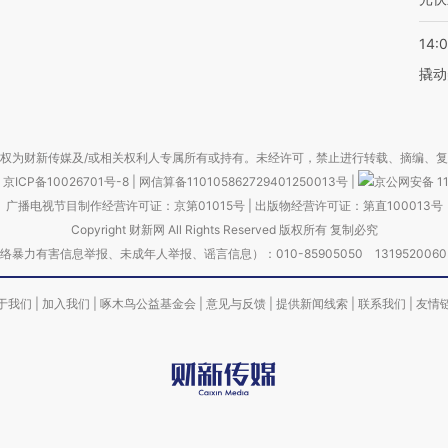
14:
撬动
权为财新传媒及/或相关权利人专属所有或持有。未经许可，禁止进行转载、摘编、
京ICP备10026701号-8
|
网信算备110105862729401250013号
|
京公网安备 11
广播电视节目制作经营许可证：京第01015号
|
出版物经营许可证：第直100013号
Copyright 财新网 All Rights Reserved 版权所有 复制必究
害信息举报、未成年人举报、谣言信息）：010-85905050 13195200605 举报邮
于我们
|
加入我们
|
啄木鸟公益基金会
|
意见与反馈
|
提供新闻线索
|
联系我们
|
友情