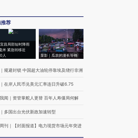
辑推荐
宜昌局部短时降雨
8毫米 紧急转移近
00人
显影｜瓜农的漫长等待
｜
规避封锁 中国超大油轮停靠埃及绕行非洲
｜
在岸人民币兑美元汇率连日升破6.75
我闻
｜
资管掌舵人更替 百年人寿僵局何解
｜
多国出台光伏新政加速转型
周刊
｜
【封面报道】电力现货市场元年突进