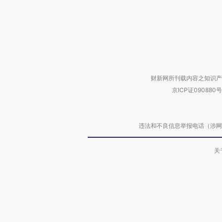
财新网所刊载内容之知识产
京ICP证090880号
违法和不良信息举报电话（涉网络暴力有
关