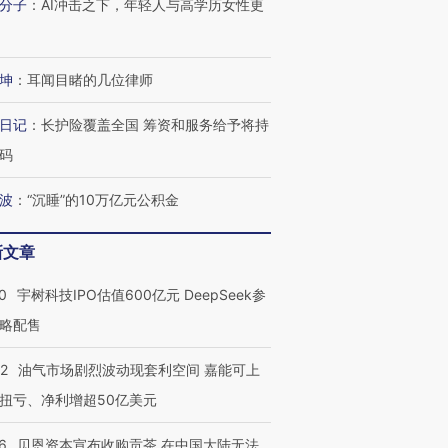
分子
：
AI冲击之下，年轻人与高学历女性更
坤
：
耳闻目睹的几位律师
日记
：
长护险覆盖全国 筹资和服务给予将持
码
OX的吸金
马航飞行员跨国走私7万
视线｜被称为“蟑螂”的印
波
：
“沉睡”的10万亿元公积金
让中产们甘
粒摇头丸 尿检体内含3种
度Z世代 用街头抗争将教
秘鲁纳斯
”？
毒品
育部长拱下台
13人遇难
新文章
0
宇树科技IPO估值600亿元 DeepSeek参
略配售
进第四届链博
【商旅对话】华住集团
技“链”接产
【特别呈现】寻找100种
CFO：不靠规模取胜，华
【特别呈
22
油气市场剧烈波动现套利空间 嘉能可上
有意思的生活方式·第三对
住三大增长引擎是什么？
有意思的
扭亏、净利增超50亿美元
6
贝恩资本宣布收购贡茶 在中国大陆无法