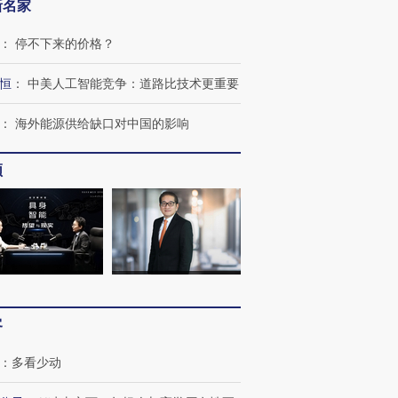
新名家
：
停不下来的价格？
恒
：
中美人工智能竞争：道路比技术更重要
：
海外能源供给缺口对中国的影响
频
客
：
多看少动