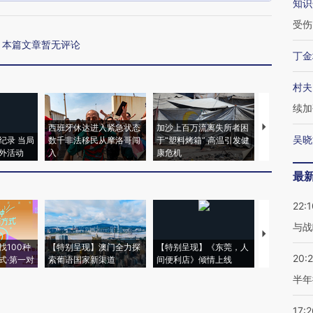
知识
受伤
本篇文章暂无评论
丁金
村夫
续加
西班牙休达进入紧急状态
加沙上百万流离失所者困
视线｜HYR
吴晓
纪录 当局
数千非法移民从摩洛哥闯
于“塑料烤箱” 高温引发健
术：是什么
外活动
入
康危机
心“花钱找虐
最
22:1
与战
【推广】走
找100种
【特别呈现】澳门全力探
【特别呈现】《东莞，人
会，让数智科
20:
式·第一对
索葡语国家新渠道
间便利店》倾情上线
业
半年
17:2