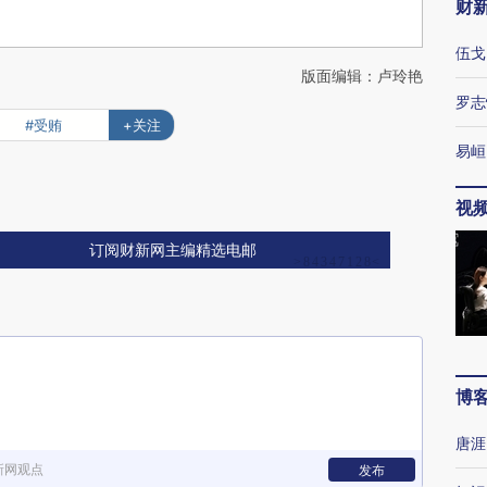
财
伍戈
版面编辑：卢玲艳
罗志
#受贿
+关注
易峘
视
订阅财新网主编精选电邮
博
唐涯
新网观点
发布