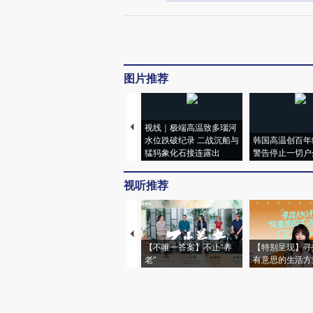
图片推荐
视线｜极端高温致多瑙河
水位跌破纪录 二战沉船与
韩国高温创百年
猛犸象化石接连露出
警告停止一切户
视听推荐
【不唯一答案】不止“养
【特别呈现】寻
老”
有意思的生活方