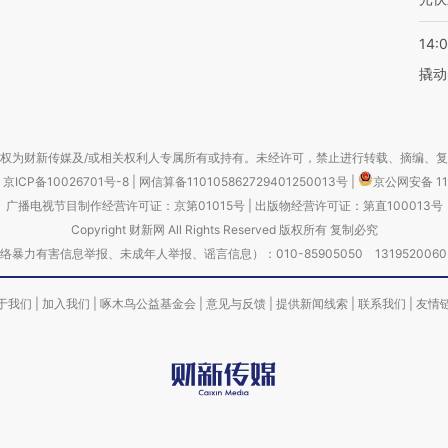
14:
撬动
权为财新传媒及/或相关权利人专属所有或持有。未经许可，禁止进行转载、摘编、
京ICP备10026701号-8
|
网信算备110105862729401250013号
|
京公网安备 11
广播电视节目制作经营许可证：京第01015号
|
出版物经营许可证：第直100013号
Copyright 财新网 All Rights Reserved 版权所有 复制必究
害信息举报、未成年人举报、谣言信息）：010-85905050 13195200605 举报邮
于我们
|
加入我们
|
啄木鸟公益基金会
|
意见与反馈
|
提供新闻线索
|
联系我们
|
友情