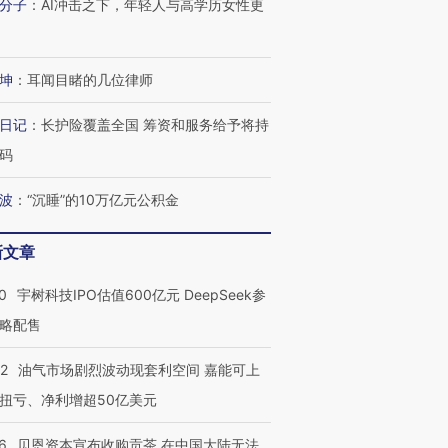
分子
：
AI冲击之下，年轻人与高学历女性更
进第四届链博
【商旅对话】华住集团
技“链”接产
【特别呈现】寻找100种
CFO：不靠规模取胜，华
【特别呈
有意思的生活方式·第三对
住三大增长引擎是什么？
有意思的
坤
：
耳闻目睹的几位律师
日记
：
长护险覆盖全国 筹资和服务给予将持
码
波
：
“沉睡”的10万亿元公积金
新文章
0
宇树科技IPO估值600亿元 DeepSeek参
略配售
22
油气市场剧烈波动现套利空间 嘉能可上
扭亏、净利增超50亿美元
6
贝恩资本宣布收购贡茶 在中国大陆无法