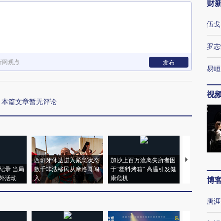
财
伍戈
罗志
新网观点
发布
易峘
视
本篇文章暂无评论
西班牙休达进入紧急状态
加沙上百万流离失所者困
视线｜HYR
纪录 当局
数千非法移民从摩洛哥闯
于“塑料烤箱” 高温引发健
术：是什么
外活动
入
康危机
心“花钱找虐
博
唐涯