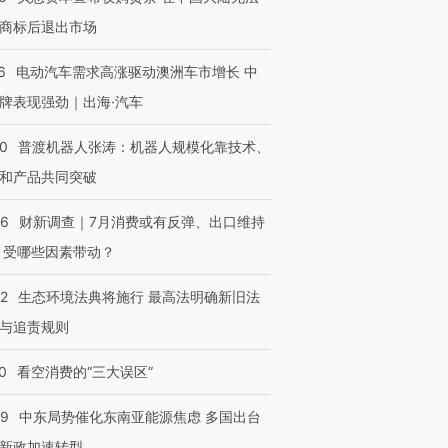
商标后退出市场
6
电动汽车需求高涨驱动澳洲车市增长 中
牌表现强劲｜出海·汽车
00
普渡机器人张涛：机器人规模化靠技术、
和产品共同突破
56
财新调查｜7月消费或有反弹、出口维持
 受哪些因素带动？
42
生态环境法典将施行 最高法明确新旧法
与追责规则
0
看空消费的“三大误区”
59
中东局势催化东南亚能源焦虑 多国出台
新政加速转型