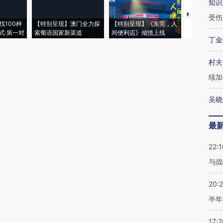
知识
【推广】走
受伤
找100种
【特别呈现】澳门全力探
【特别呈现】《东莞，人
会，让数智科
式·第一对
索葡语国家新渠道
间便利店》倾情上线
业
丁金
村夫
续加
吴晓
最
22:1
与战
20:
半年
17:2