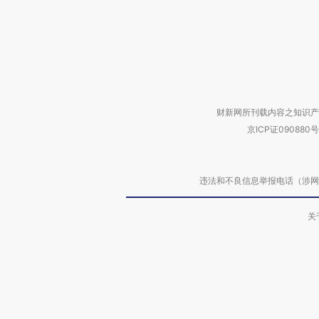
财新网所刊载内容之知识产
京ICP证090880号
违法和不良信息举报电话（涉网络暴力有
关