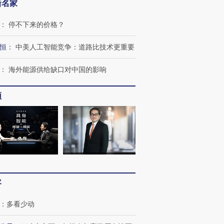
新名家
：
停不下来的价格？
恒
：
中美人工智能竞争：道路比技术更重要
：
海外能源供给缺口对中国的影响
频
OX的吸金
马航飞行员跨国走私7万
视线｜被称为“蟑螂”的印
让中产们甘
粒摇头丸 尿检体内含3种
度Z世代 用街头抗争将教
秘鲁纳斯
”？
毒品
育部长拱下台
13人遇难
客
：
多看少动