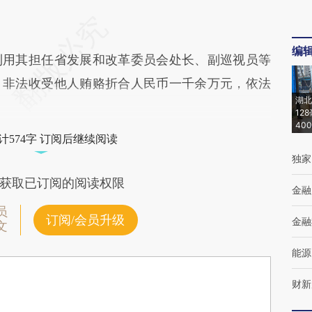
编
用其担任省发展和改革委员会处长、副巡视员等
，非法收受他人贿赂折合人民币一千余万元，依法
湖北
12
40
计574字 订阅后继续阅读
独家
获取已订阅的阅读权限
金融
员
订阅/会员升级
金融
文
能源
财新