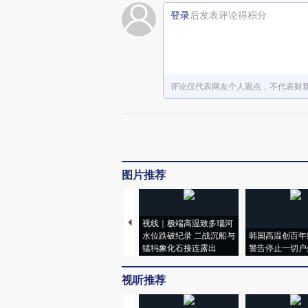
登录
后发表评论得积分
评论仅代表网友个人观点，不代表财
图片推荐
视线｜极端高温致多瑙河
水位跌破纪录 二战沉船与
韩国高温创百年
猛犸象化石接连露出
警告停止一切户
视听推荐