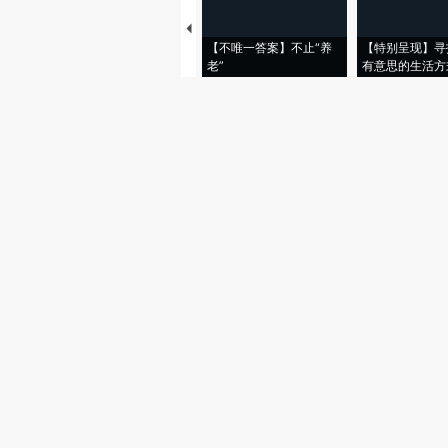
【不唯一答案】不止“养
【特别呈现】寻
老”
有意思的生活方