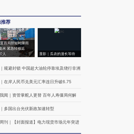
辑推荐
宜昌局部短时降雨
8毫米 紧急转移近
00人
显影｜瓜农的漫长等待
｜
规避封锁 中国超大油轮停靠埃及绕行非洲
｜
在岸人民币兑美元汇率连日升破6.75
我闻
｜
资管掌舵人更替 百年人寿僵局何解
｜
多国出台光伏新政加速转型
周刊
｜
【封面报道】电力现货市场元年突进