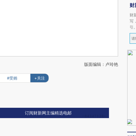
财
财
写
引
版面编辑：卢玲艳
#受贿
+关注
订阅财新网主编精选电邮