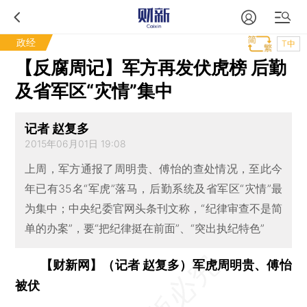
政经
T中
【反腐周记】军方再发伏虎榜 后勤
及省军区“灾情”集中
记者 赵复多
2015年06月01日 19:08
上周，军方通报了周明贵、傅怡的查处情况，至此今
年已有35名“军虎”落马，后勤系统及省军区“灾情”最
为集中；中央纪委官网头条刊文称，“纪律审查不是简
单的办案”，要“把纪律挺在前面”、“突出执纪特色”
【财新网】（记者 赵复多）军虎周明贵、傅怡
被伏