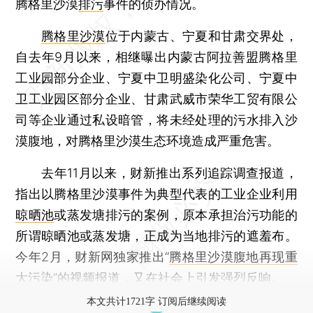
腾格里沙漠
排污
事件的侦办情况。
腾格里沙漠
位于内蒙古、宁夏和甘肃交界处，
自去年9月以来，相继曝出内蒙古阿拉善盟腾格里
工业园部分企业、宁夏中卫明盛染化公司、宁夏中
卫工业园区部分企业、甘肃武威市荣华工贸有限公
司等企业通过私设暗管，将未经处理的污水排入沙
漠腹地，对腾格里沙漠生态环境造成严重危害。
去年11月以来，财新推出系列追踪调查报道，
指出以腾格里沙漠事件为典型代表的工业企业利用
晾晒池
或蒸发塘排污的案例，原本承担治污功能的
所谓晾晒池或蒸发塘，正成为当地排污的遮羞布。
今年2月，财新网独家推出“
腾格里沙漠腹地再现重
大污染
”的视频报道，又在社会上引发强烈反响。
本文共计1721字 订阅后继续阅读