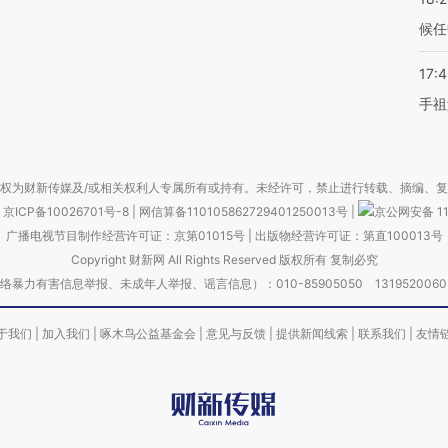
候任
17:
手祖
权为财新传媒及/或相关权利人专属所有或持有。未经许可，禁止进行转载、摘编、
京ICP备10026701号-8
|
网信算备110105862729401250013号
|
京公网安备 11
广播电视节目制作经营许可证：京第01015号
|
出版物经营许可证：第直100013号
Copyright 财新网 All Rights Reserved 版权所有 复制必究
害信息举报、未成年人举报、谣言信息）：010-85905050 13195200605 举报邮
于我们
|
加入我们
|
啄木鸟公益基金会
|
意见与反馈
|
提供新闻线索
|
联系我们
|
友情