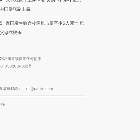
中国侨联副主席
45
泰国发生致命校园枪击案至少6人死亡 枪
父母亦被杀
复制及建立镜像等任何使用。
010502034662号
箱：laixin@caixin.com
链接