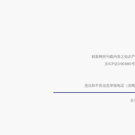
财新网所刊载内容之知识产
京ICP证090880号
违法和不良信息举报电话（涉网络暴力有
关