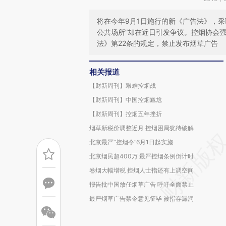
将在今年9月1日施行的新《广告法》，采
公共场所”却在近日引发争议。控烟协会
法》第22条的规定，禁止发布烟草广告
相关报道
【财新周刊】艰难控烟战
【财新周刊】中国控烟尴尬
【财新周刊】控烟五年挫折
烟草新税价调整近月 控烟困局犹待破解
北京最严“控烟令”6月1日起实施
北京烟民超400万 最严控烟条例倒计时
卷烟大幅增税 控烟人士指还有上调空间
报告批中国放任烟草广告 呼吁全面禁止
最严烟草广告禁令意见征毕 被指存漏洞