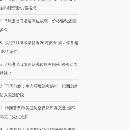
国内锂资源供需格局
1
7月进出口增速高位放缓，价格驱动还能
多久
8
央行7月继续增持近20吨黄金 累计储备超
600万盎司
5
7月进出口增速从高位略有回落 涨价动力
持续？
07
下周前瞻：生态环境法典施行；巴西总统
进入竞选阶段
1
特朗普坚称美国防空弹药库存充足 但不
乌克兰提供更多
24
人事观察｜上海55岁女副市长解冬进京