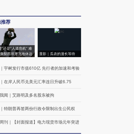
辑推荐
侵”还是“人道危机” 难
撕裂西班牙飞地休达
显影｜瓜农的漫长等待
｜
宇树发行市值610亿 先行者的加速和考验
｜
在岸人民币兑美元汇率连日升破6.75
我闻
｜
艾路明及多名股东被拘
｜
特朗普再签两份行政令限制出生公民权
周刊
｜
【封面报道】电力现货市场元年突进