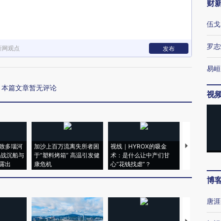
财
伍戈
罗志
新网观点
发布
易峘
本篇文章暂无评论
视
致多瑙河
加沙上百万流离失所者困
视线｜HYROX的吸金
马航飞行员
二战沉船与
于“塑料烤箱” 高温引发健
术：是什么让中产们甘
粒摇头丸 尿
露出
康危机
心“花钱找虐”？
毒品
博
唐涯