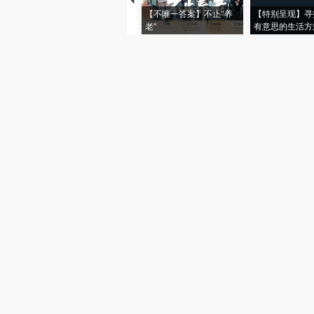
【不唯一答案】不止“养
【特别呈现】寻
老”
有意思的生活方