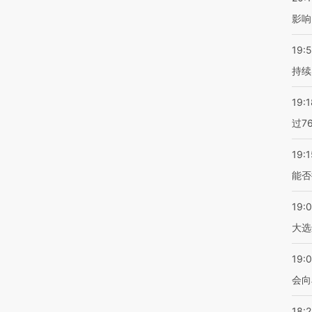
影响
19:5
持续
19:1
过7
19:1
能否
19:
大选
19:0
会向
18: