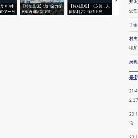
【推广】走
知识
找100种
【特别呈现】澳门全力探
【特别呈现】《东莞，人
会，让数智科
受伤
式·第一对
索葡语国家新渠道
间便利店》倾情上线
业
丁金
村夫
续加
吴晓
最
21:
2.
20:
倍
20:1