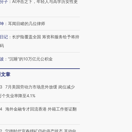
进第四届链博
【商旅对话】华住集团
分子
：
AI冲击之下，年轻人与高学历女性更
技“链”接产
【特别呈现】寻找100种
CFO：不靠规模取胜，华
【特别呈
有意思的生活方式·第三对
住三大增长引擎是什么？
有意思的
坤
：
耳闻目睹的几位律师
日记
：
长护险覆盖全国 筹资和服务给予将持
码
波
：
“沉睡”的10万亿元公积金
新文章
43
7月美国劳动力市场意外放缓 岗位减少
3万个失业率降至4.1%
14
海外金融专才回流香港 外籍工作签证翻
2
宁德时代宜春锂矿仍处停产状态 其动向