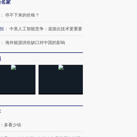
新名家
：
停不下来的价格？
恒
：
中美人工智能竞争：道路比技术更重要
：
海外能源供给缺口对中国的影响
频
跨国走私7万
视线｜被称为“蟑螂”的印
视线｜“入侵”还是“人道危
检体内含3种
度Z世代 用街头抗争将教
机”？难民潮撕裂西班牙
秘鲁纳斯
育部长拱下台
飞地休达
13人遇难
客
：
多看少动