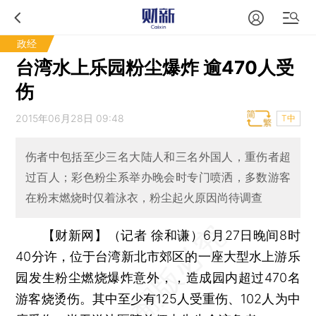
政经
台湾水上乐园粉尘爆炸 逾470人受
伤
2015年06月28日 09:48
T中
伤者中包括至少三名大陆人和三名外国人，重伤者超
过百人；彩色粉尘系举办晚会时专门喷洒，多数游客
在粉末燃烧时仅着泳衣，粉尘起火原因尚待调查
【财新网】（记者 徐和谦）
6月27日晚间8时
40分许，位于台湾新北市郊区的一座大型水上游乐
园发生粉尘燃烧爆炸意外，，造成园内超过470名
游客烧烫伤。其中至少有125人受重伤、102人为中