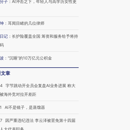
分子
：
AI冲击之下，年轻人与高学历女性更
有意思的生活方式·第三对
住三大增长引擎是什么？
有意思的
坤
：
耳闻目睹的几位律师
日记
：
长护险覆盖全国 筹资和服务给予将持
码
波
：
“沉睡”的10万亿元公积金
新文章
44
字节跳动开全员会复盘AI业务进展 称大
被海外竞对拉开差距
1
AI不是镜子，是蒸馏器
07
因严重违纪违法 李云泽被罢免第十四届
人大代表职务