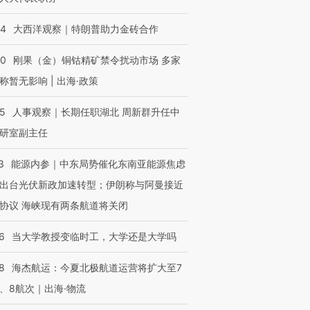
44
大西洋观察｜特朗普助力金砖合作
40
刚果（金）铜钴精矿禁令扰动市场 多家
称暂无影响 | 出海·政策
25
人事观察｜长期任职湖北 周新群升任中
研室副主任
3
能源内参｜中东局势催化东南亚能源焦虑
出台光伏新政加速转型；伊朗称与阿曼接近
协议 海峡现有两条航道将关闭
6
当大学教授变临时工，大学还是大学吗
8
海杰航运：今夏北极航道运营将扩大至7
、8航次｜出海·物流