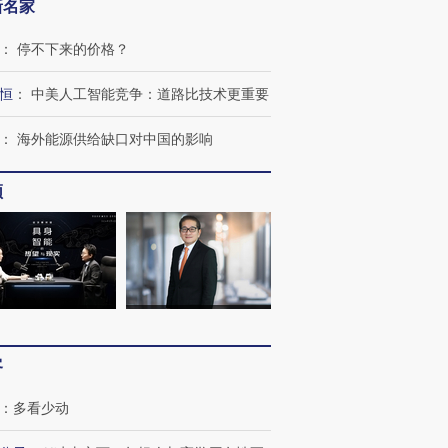
新名家
：
停不下来的价格？
恒
：
中美人工智能竞争：道路比技术更重要
：
海外能源供给缺口对中国的影响
频
跨国走私7万
视线｜被称为“蟑螂”的印
视线｜“入侵”还是“人道危
检体内含3种
度Z世代 用街头抗争将教
机”？难民潮撕裂西班牙
秘鲁纳斯
育部长拱下台
飞地休达
13人遇难
客
：
多看少动
进第四届链博
【商旅对话】华住集团
技“链”接产
【特别呈现】寻找100种
CFO：不靠规模取胜，华
【特别呈