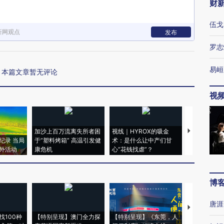
财
伍戈
新网观点
发布
罗志
易峘
本篇文章暂无评论
视
加沙上百万流离失所者困
视线｜HYROX的吸金
马航飞行员
纪录 当局
于“塑料烤箱” 高温引发健
术：是什么让中产们甘
粒摇头丸 尿
外活动
康危机
心“花钱找虐”？
毒品
博
唐涯
【推广】走
找100种
【特别呈现】澳门全力探
【特别呈现】《东莞，人
会，让数智科