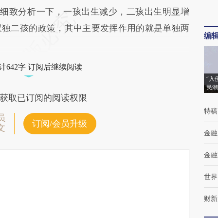
7万，细致分析一下，一孩出生减少，二孩出生明显增
双独二孩的政策，其中主要发挥作用的就是单独两
编
计642字 订阅后继续阅读
“入
民潮
获取已订阅的阅读权限
特稿
员
订阅/会员升级
文
金融
金融
世界
财新