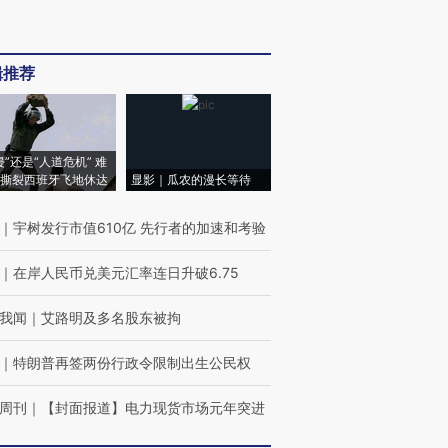
辑推荐
侵”还是“人道危机” 难
撕裂西班牙飞地休达
显影｜瓜农的漫长等待
｜
宇树发行市值610亿 先行者的加速和考验
｜
在岸人民币兑美元汇率连日升破6.75
我闻
｜
艾路明及多名股东被拘
｜
特朗普再签两份行政令限制出生公民权
周刊
｜
【封面报道】电力现货市场元年突进