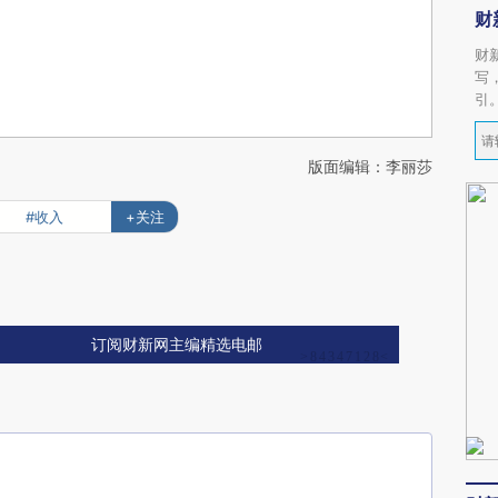
财
财
写
引
版面编辑：李丽莎
#收入
+关注
订阅财新网主编精选电邮