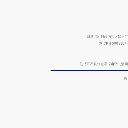
财新网所刊载内容之知识产
京ICP证090880号
违法和不良信息举报电话（涉网络暴力有
关