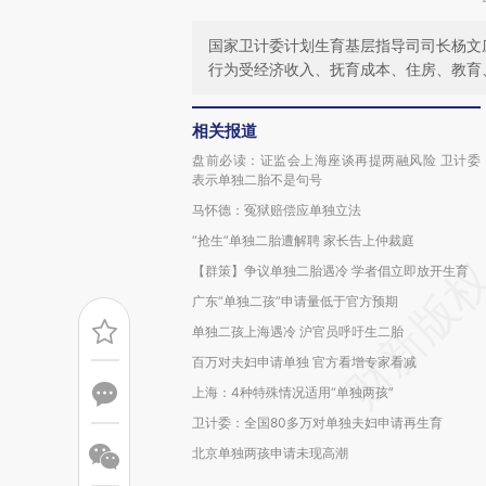
国家卫计委计划生育基层指导司司长杨文
行为受经济收入、抚育成本、住房、教育
相关报道
盘前必读：证监会上海座谈再提两融风险 卫计委
表示单独二胎不是句号
马怀德：冤狱赔偿应单独立法
“抢生”单独二胎遭解聘 家长告上仲裁庭
【群策】争议单独二胎遇冷 学者倡立即放开生育
广东“单独二孩”申请量低于官方预期
单独二孩上海遇冷 沪官员呼吁生二胎
百万对夫妇申请单独 官方看增专家看减
上海：4种特殊情况适用“单独两孩”
卫计委：全国80多万对单独夫妇申请再生育
北京单独两孩申请未现高潮