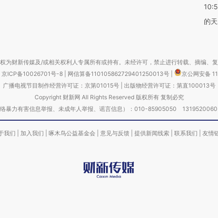
10:
的天
权为财新传媒及/或相关权利人专属所有或持有。未经许可，禁止进行转载、摘编、
京ICP备10026701号-8
|
网信算备110105862729401250013号
|
京公网安备 11
广播电视节目制作经营许可证：京第01015号
|
出版物经营许可证：第直100013号
Copyright 财新网 All Rights Reserved 版权所有 复制必究
害信息举报、未成年人举报、谣言信息）：010-85905050 13195200605 举报邮
于我们
|
加入我们
|
啄木鸟公益基金会
|
意见与反馈
|
提供新闻线索
|
联系我们
|
友情