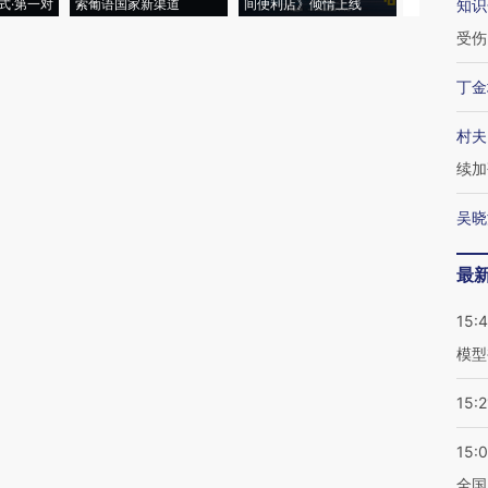
式·第一对
索葡语国家新渠道
间便利店》倾情上线
业
知识
受伤
丁金
村夫
续加
吴晓
最
15:
模型
15:2
15:
全国