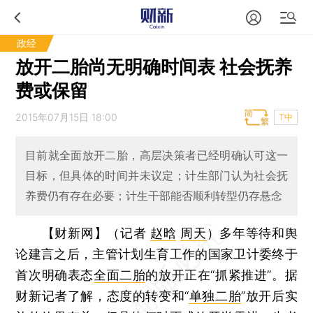
政经
放开二胎尚无明确时间表 社会抚养
费或保留
2015年07月15日 18:00
T中
目前就全面放开二胎，高层决策者已经明确认可这一
目标，但具体的时间并未议定；计生部门认为社会抚
养费仍有存在必要；计生干部能否顺利转型仍存悬念
【财新网】（记者
赵晗
周天
）
多年等待和舆
论建言之后，主管计划生育工作的国家卫计委终于
首次明确表态
全面二胎
的放开正在“抓紧推进”。据
财新记者了解，态度的转变和“
单独二胎
”放开后实