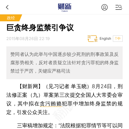
政经
巨贪终身监禁引争议
2015年08月26日 22:19
English
T中
赞同者认为此举与中国逐步较少死刑的刑事政策及反
腐形势相关，反对者质疑立法针对贪污罪犯的终身监
禁过于严厉，关键应严格司法
【财新网】（见习记者 单玉晓）
8月24日，刑
法修正案（九）草案第三次提交全国人大常委会审
议，其中拟在
贪污贿赂
犯罪中增加终身监禁的规
定，引发公众关注。
三审稿增加规定：“法院根据犯罪情节等可以同