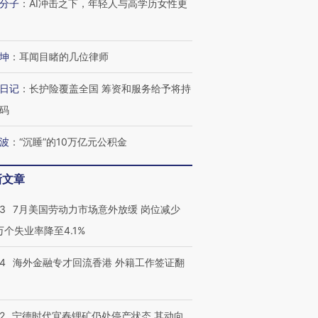
分子
：
AI冲击之下，年轻人与高学历女性更
坤
：
耳闻目睹的几位律师
日记
：
长护险覆盖全国 筹资和服务给予将持
码
波
：
“沉睡”的10万亿元公积金
新文章
43
7月美国劳动力市场意外放缓 岗位减少
3万个失业率降至4.1%
14
海外金融专才回流香港 外籍工作签证翻
2
宁德时代宜春锂矿仍处停产状态 其动向