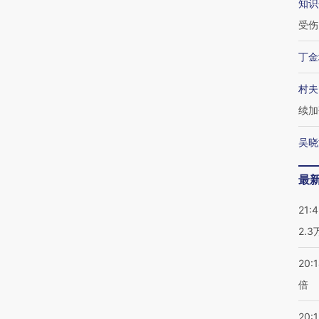
知识
受伤
丁金
村夫
续加
吴晓
最
21:
2.
20:
倍
20:1