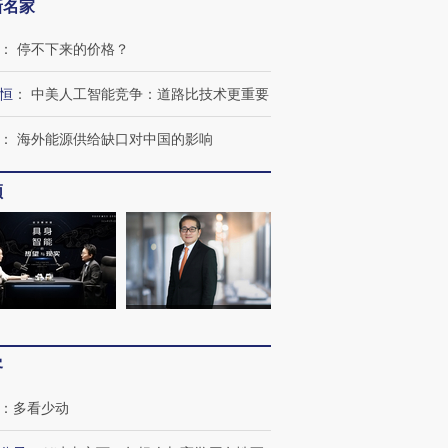
新名家
：
停不下来的价格？
恒
：
中美人工智能竞争：道路比技术更重要
跨国走私7万
视线｜被称为“蟑螂”的印
视线｜“入侵”还是“人道危
：
海外能源供给缺口对中国的影响
检体内含3种
度Z世代 用街头抗争将教
机”？难民潮撕裂西班牙
秘鲁纳斯
育部长拱下台
飞地休达
13人遇难
频
进第四届链博
【商旅对话】华住集团
技“链”接产
【特别呈现】寻找100种
CFO：不靠规模取胜，华
【特别呈
有意思的生活方式·第三对
住三大增长引擎是什么？
有意思的
客
：
多看少动