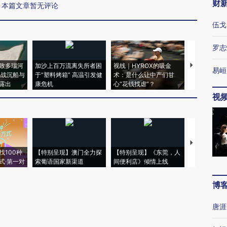
财
本篇文章暂无评论
伍戈
罗志
致多瑙河
加沙上百万流离失所者困
视线｜HYROX的吸金
马航飞行员
易峘
二战沉船与
于“塑料烤箱” 高温引发健
术：是什么让中产们甘
粒摇头丸 尿
露出
康危机
心“花钱找虐”？
毒品
视
【推广】走
找100种
【特别呈现】澳门全力探
【特别呈现】《东莞，人
会，让数智科
式·第一对
索葡语国家新渠道
间便利店》倾情上线
业
博
唐涯