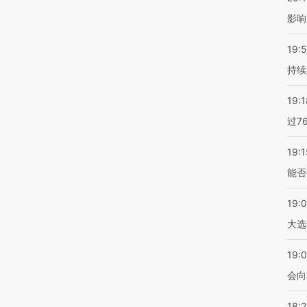
影响
19:5
持续
19:1
过7
19:1
能否
19:
大选
19:0
会向
18: