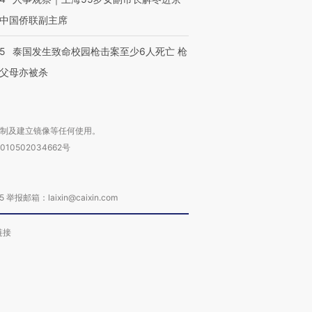
中国侨联副主席
45
泰国发生致命校园枪击案至少6人死亡 枪
父母亦被杀
复制及建立镜像等任何使用。
010502034662号
箱：laixin@caixin.com
链接