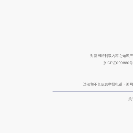
财新网所刊载内容之知识产
京ICP证090880号
违法和不良信息举报电话（涉网络暴力有
关