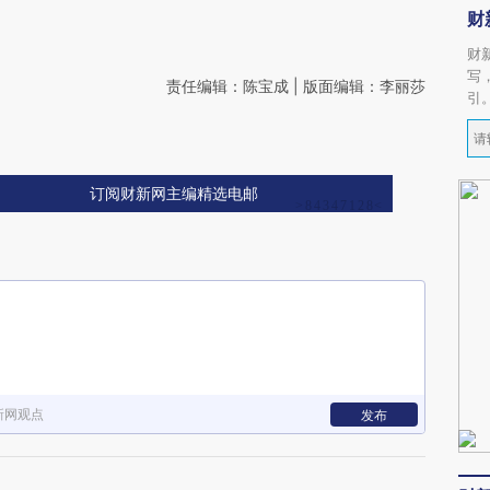
财
财
写
责任编辑：陈宝成 | 版面编辑：李丽莎
引
订阅财新网主编精选电邮
新网观点
发布