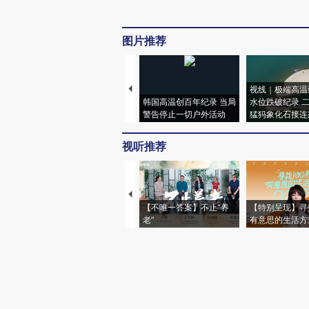
图片推荐
视线｜极端高温
韩国高温创百年纪录 当局
水位跌破纪录 
警告停止一切户外活动
猛犸象化石接连
视听推荐
【不唯一答案】不止“养
【特别呈现】寻
老”
有意思的生活方