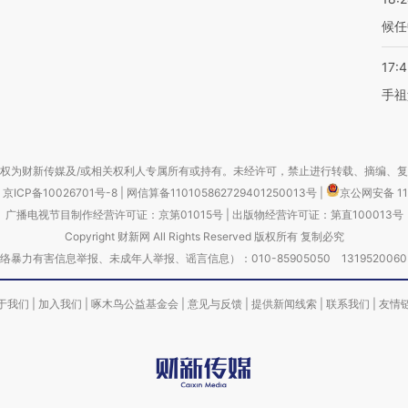
候任
17:
手祖
权为财新传媒及/或相关权利人专属所有或持有。未经许可，禁止进行转载、摘编、
京ICP备10026701号-8
|
网信算备110105862729401250013号
|
京公网安备 11
广播电视节目制作经营许可证：京第01015号
|
出版物经营许可证：第直100013号
Copyright 财新网 All Rights Reserved 版权所有 复制必究
害信息举报、未成年人举报、谣言信息）：010-85905050 13195200605 举报邮
于我们
|
加入我们
|
啄木鸟公益基金会
|
意见与反馈
|
提供新闻线索
|
联系我们
|
友情