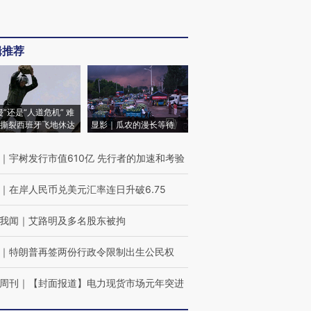
辑推荐
侵”还是“人道危机” 难
撕裂西班牙飞地休达
显影｜瓜农的漫长等待
｜
宇树发行市值610亿 先行者的加速和考验
｜
在岸人民币兑美元汇率连日升破6.75
我闻
｜
艾路明及多名股东被拘
｜
特朗普再签两份行政令限制出生公民权
周刊
｜
【封面报道】电力现货市场元年突进