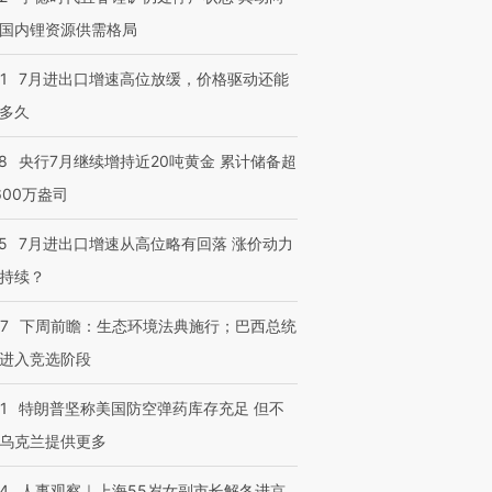
国内锂资源供需格局
1
7月进出口增速高位放缓，价格驱动还能
多久
8
央行7月继续增持近20吨黄金 累计储备超
600万盎司
5
7月进出口增速从高位略有回落 涨价动力
持续？
07
下周前瞻：生态环境法典施行；巴西总统
进入竞选阶段
1
特朗普坚称美国防空弹药库存充足 但不
乌克兰提供更多
24
人事观察｜上海55岁女副市长解冬进京