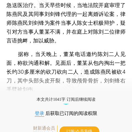
急送医治疗。当天早些时候，当地法院开庭审理了
陈燕民及其同事刘剑锋代理的一起离婚诉讼案，律
师陈燕民刘剑锋为案件当事人陈女士积极辩护，疑
引对方当事人董某不满，并在庭上对陈刘二位律师
言语挑衅，加以威胁。
据称，当天晚上，董某电话邀约陈刘二人见
面，称欲沟通和解。见面后，董某从包内掏出一把
长约30多厘米的砍刀砍向二人，造成陈燕民被砍4
刀，其中头部头皮开裂，导致颅骨骨折，刘剑锋右
手臂被划伤。
本文共计1041字 订阅后继续阅读
登录
后获取已订阅的阅读权限
财新通会员
订阅/会员升级