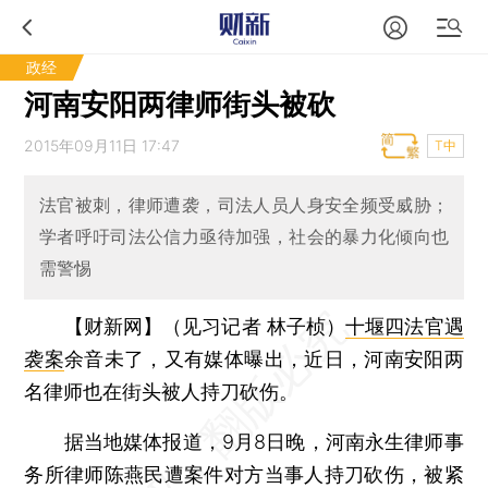
政经
河南安阳两律师街头被砍
2015年09月11日 17:47
T中
法官被刺，律师遭袭，司法人员人身安全频受威胁；
学者呼吁司法公信力亟待加强，社会的暴力化倾向也
需警惕
【财新网】（见习记者 林子桢）
十堰四法官遇
袭案
余音未了，又有媒体曝出，近日，河南安阳两
名律师也在街头被人持刀砍伤。
据当地媒体报道，9月8日晚，河南永生律师事
务所律师陈燕民遭案件对方当事人持刀砍伤，被紧