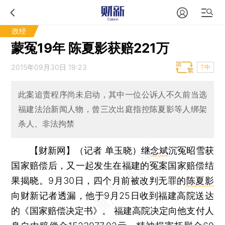
政经
蒙冤19年 陈夏影获赔221万
2015年09月30日 19:23
T中
此案追责程序尚未启动，其中一位公诉人不久前当选
福建法治新闻人物，曾三次出庭指控陈夏影等人绑架
杀人、非法拘禁
【财新网】（记者 单玉晓）
继
念斌
沉冤昭雪获
国家赔偿后，又一起发生在福建的冤案国家赔偿结
果揭晓。9月30日，四个月前被改判无罪的
陈夏影
向财新记者透漏，他于9月25日收到福建高院送达
的《国家赔偿决定书》。 福建高院决定向他支付人