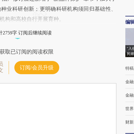
励种业科研创新；更明确科研机构须回归基础性、
机构和高校自行开展育种。
编
2759字 订阅后继续阅读
“入
获取已订阅的阅读权限
民潮
员
订阅/会员升级
特稿
文
金融
金融
世界
财新