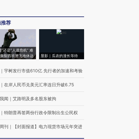
辑推荐
侵”还是“人道危机” 难
撕裂西班牙飞地休达
显影｜瓜农的漫长等待
｜
宇树发行市值610亿 先行者的加速和考验
｜
在岸人民币兑美元汇率连日升破6.75
我闻
｜
艾路明及多名股东被拘
｜
特朗普再签两份行政令限制出生公民权
周刊
｜
【封面报道】电力现货市场元年突进