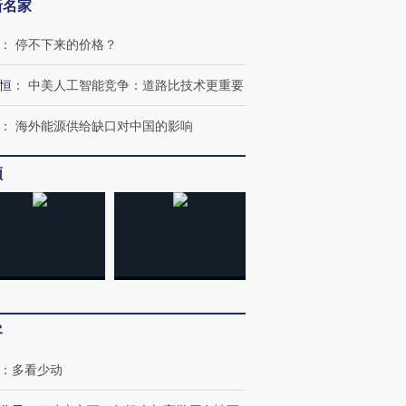
新名家
：
停不下来的价格？
恒
：
中美人工智能竞争：道路比技术更重要
：
海外能源供给缺口对中国的影响
跨国走私7万
视线｜被称为“蟑螂”的印
视线｜“入侵”还是“人道危
频
检体内含3种
度Z世代 用街头抗争将教
机”？难民潮撕裂西班牙
秘鲁纳斯
育部长拱下台
飞地休达
13人遇难
进第四届链博
【商旅对话】华住集团
技“链”接产
【特别呈现】寻找100种
CFO：不靠规模取胜，华
【特别呈
有意思的生活方式·第三对
住三大增长引擎是什么？
有意思的
客
：
多看少动