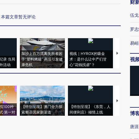
财
伍戈
本篇文章暂无评论
罗志
易峘
加沙上百万流离失所者困
视线｜HYROX的吸金
马航飞行员
视
纪录 当局
于“塑料烤箱” 高温引发健
术：是什么让中产们甘
粒摇头丸 尿
外活动
康危机
心“花钱找虐”？
毒品
【推广】走
找100种
【特别呈现】澳门全力探
【特别呈现】《东莞，人
会，让数智科
式·第一对
索葡语国家新渠道
间便利店》倾情上线
业
博
唐涯