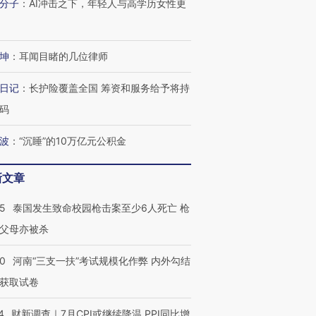
分子
：
AI冲击之下，年轻人与高学历女性更
坤
：
耳闻目睹的几位律师
日记
：
长护险覆盖全国 筹资和服务给予将持
码
波
：
“沉睡”的10万亿元公积金
新文章
45
泰国发生致命校园枪击案至少6人死亡 枪
父母亦被杀
40
河南“三支一扶”考试规模化作弊 内外勾结
获取试卷
4
财新调查｜7月CPI或继续降温 PPI同比增