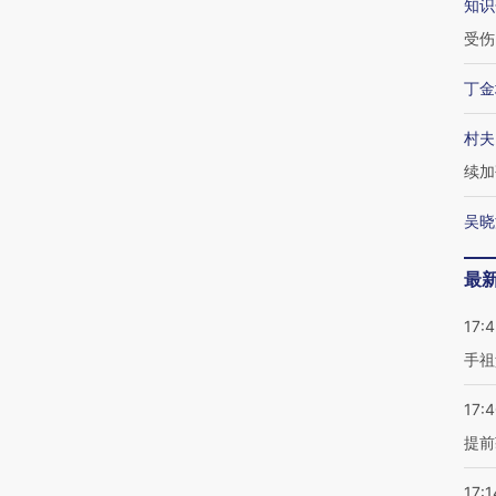
知识
受伤
丁金
村夫
续加
吴晓
最
17:
手祖
17:
提前
17:1