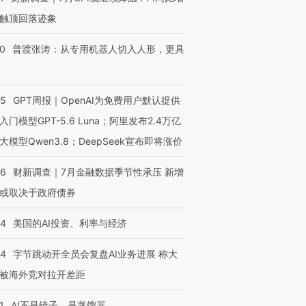
触顶回落迹象
00
普渡张涛：从专用机器人切入人形，更具
55
GPT周报｜OpenAI为免费用户默认提供
入门模型GPT-5.6 Luna；阿里发布2.4万亿
大模型Qwen3.8；DeepSeek宣布即将涨价
46
财新调查｜7月金融数据季节性承压 新增
或取决于政府债券
44
美国的AI投资、利率与经济
44
字节跳动开全员会复盘AI业务进展 称大
被海外竞对拉开差距
1
AI不是镜子，是蒸馏器