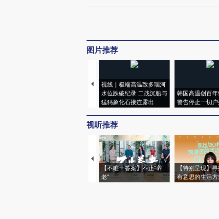
图片推荐
视线｜极端高温致多瑙河
水位跌破纪录 二战沉船与
韩国高温创百年
猛犸象化石接连露出
警告停止一切户
视听推荐
【不唯一答案】不止“养
【特别呈现】寻
老”
有意思的生活方