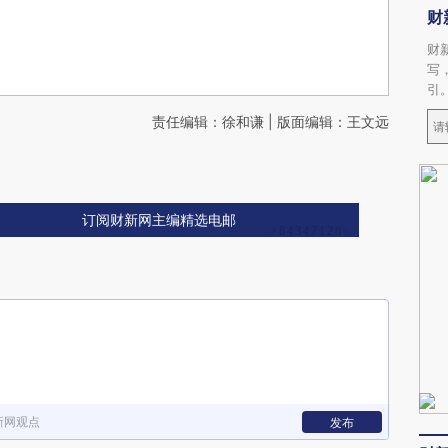
财
财
写
引
责任编辑：徐和谦 | 版面编辑：王文远
订阅财新网主编精选电邮
新网观点
发布