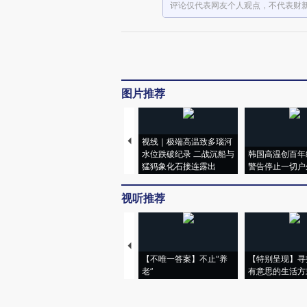
评论仅代表网友个人观点，不代表财
图片推荐
视线｜极端高温致多瑙河
水位跌破纪录 二战沉船与
韩国高温创百年
猛犸象化石接连露出
警告停止一切户
视听推荐
【不唯一答案】不止“养
【特别呈现】寻
老”
有意思的生活方