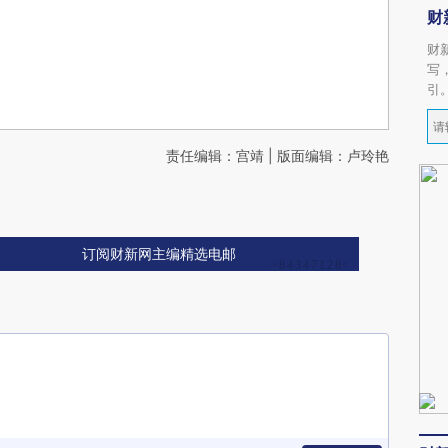
财
财
写
引
责任编辑：宫靖 | 版面编辑：卢玲艳
订阅财新网主编精选电邮