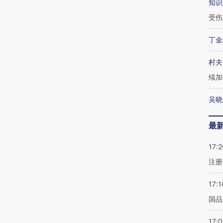
知识
受伤
丁金
村夫
续加
吴晓
最
17:2
注册
17:1
国品
17: