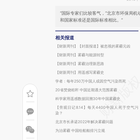
“国际专家们比较客气，”北京市环保局机
和国家标准还是国际标准相比。”
相关报道
【财新周刊】【封面报道】被忽视的雾霾元凶
【财新周刊】雾霾与能源转型
【财新周刊】雾霾治理新思路
【财新周刊】用遥感写雾霾史
学者：每年250万中国人或因空气污染而死
20省焚烧秸秆 中国近期遇大范围雾霾
科学家用遥感数据回溯30年中国雾霾史
【旁观日记8.14】每天4400中国人死于空气污
染？
北京市长承诺2022年解决雾霾问题
为治雾霾 中国给船舶排污立规