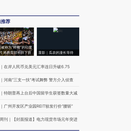
辑推荐
|被称为“蟑螂”的印度
代 将教育部长拱下台
显影｜瓜农的漫长等待
｜
在岸人民币兑美元汇率连日升破6.75
｜
河南“三支一扶”考试舞弊 警方介入侦查
｜
特朗普再上台后中国留学生获签数量大减
｜
广州开发区产业园REIT较发行价“腰斩”
周刊
｜
【封面报道】电力现货市场元年突进