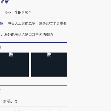
新名家
：
停不下来的价格？
恒
：
中美人工智能竞争：道路比技术更重要
：
海外能源供给缺口对中国的影响
频
OX的吸金
马航飞行员跨国走私7万
视线｜被称为“蟑螂”的印
让中产们甘
粒摇头丸 尿检体内含3种
度Z世代 用街头抗争将教
秘鲁纳斯
”？
毒品
育部长拱下台
13人遇难
进第四届链博
【商旅对话】华住集团
客
技“链”接产
【特别呈现】寻找100种
CFO：不靠规模取胜，华
【特别呈
有意思的生活方式·第三对
住三大增长引擎是什么？
有意思的
：
多看少动