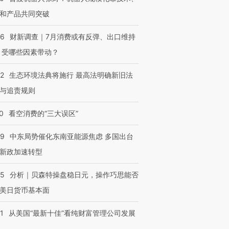
和产品共同突破
56
财新调查｜7月消费或有反弹、出口维持
 受哪些因素带动？
42
生态环境法典将施行 最高法明确新旧法
与追责规则
0
看空消费的“三大误区”
59
中东局势催化东南亚能源焦虑 多国出台
新政加速转型
05
分析｜贝森特操盘稳日元，操作巧思能否
美日货币基本面
1
从美国“最新十佳”看纯财富管理公司发展