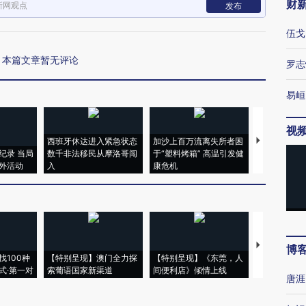
财
新网观点
发布
伍戈
本篇文章暂无评论
罗志
易峘
视
西班牙休达进入紧急状态
加沙上百万流离失所者困
视线｜HYR
纪录 当局
数千非法移民从摩洛哥闯
于“塑料烤箱” 高温引发健
术：是什么
外活动
入
康危机
心“花钱找虐
【推广】走
博
找100种
【特别呈现】澳门全力探
【特别呈现】《东莞，人
会，让数智科
式·第一对
索葡语国家新渠道
间便利店》倾情上线
业
唐涯