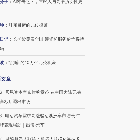
分子
：
AI冲击之下，年轻人与高学历女性更
坤
：
耳闻目睹的几位律师
日记
：
长护险覆盖全国 筹资和服务给予将持
码
波
：
“沉睡”的10万亿元公积金
新文章
6
贝恩资本宣布收购贡茶 在中国大陆无法
商标后退出市场
6
电动汽车需求高涨驱动澳洲车市增长 中
牌表现强劲｜出海·汽车
00
普渡机器人张涛：机器人规模化靠技术、