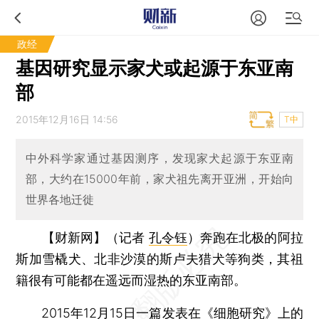
政经
基因研究显示家犬或起源于东亚南
部
2015年12月16日 14:56
T中
中外科学家通过基因测序，发现家犬起源于东亚南
部，大约在15000年前，家犬祖先离开亚洲，开始向
世界各地迁徙
【财新网】（记者
孔令钰
）
奔跑在北极的阿拉
斯加雪橇犬、北非沙漠的斯卢夫猎犬等狗类，其祖
籍很有可能都在遥远而湿热的东亚南部。
2015年12月15日一篇发表在《细胞研究》上的