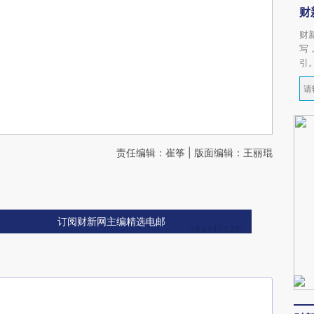
财
财
写
引
责任编辑：崔筝 | 版面编辑：王丽琨
订阅财新网主编精选电邮