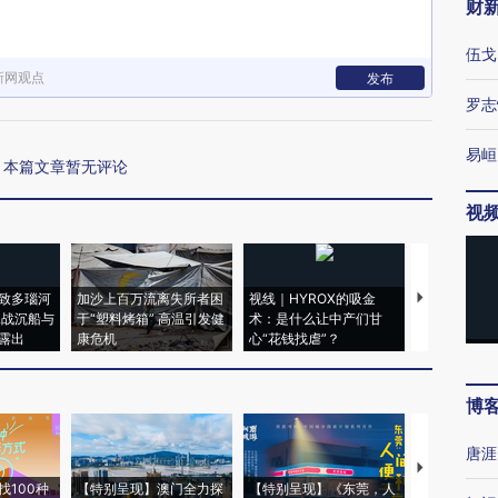
财
伍戈
新网观点
发布
罗志
易峘
本篇文章暂无评论
视
致多瑙河
加沙上百万流离失所者困
视线｜HYROX的吸金
马航飞行员
二战沉船与
于“塑料烤箱” 高温引发健
术：是什么让中产们甘
粒摇头丸 尿
露出
康危机
心“花钱找虐”？
毒品
博
唐涯
【推广】走
找100种
【特别呈现】澳门全力探
【特别呈现】《东莞，人
会，让数智科