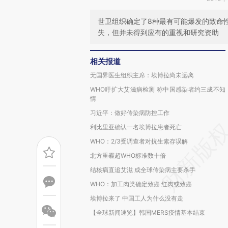
世卫组织确定了8种最有可能爆发的致命
失，但并未得到应有的重视和研究资助
相关报道
无国界医生组织主席：埃博拉尚未远离
WHO吁扩大艾滋病检测 称中国感染者约三成不知
情
习近平：做好传染病防控工作
利比里亚确认一名埃博拉患者死亡
WHO：2/3受调查者对抗生素存误解
北方重霾超WHO标准数十倍
结核病直追艾滋 成全球传染病主要杀手
WHO：加工肉类确定致癌 红肉或致癌
埃博拉来了 中国工人为什么没有走
【全球新闻速览】韩国MERS疫情基本结束