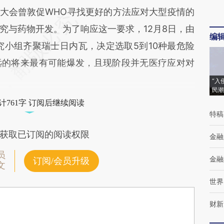
大会曾敦促WHO寻找更好的方法应对大型疫情的
究与药物开发。为了响应这一要求，12月8日，由
编
究小组齐聚瑞士日内瓦，决定选取5到10种最危险
远的将来最有可能爆发，且现阶段并无医疗应对对
“入
民潮
计761字 订阅后继续阅读
特稿
获取已订阅的阅读权限
金融
员
金融
订阅/会员升级
文
世界
财新