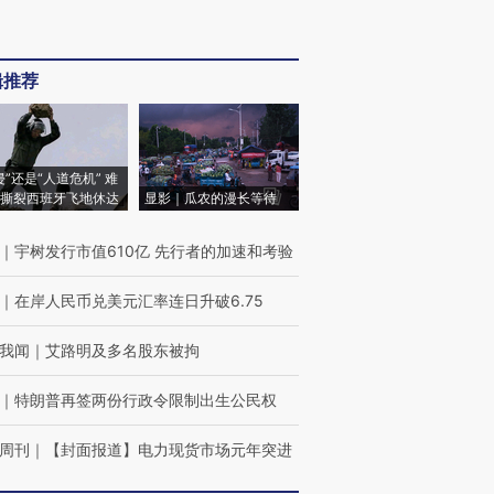
辑推荐
侵”还是“人道危机” 难
撕裂西班牙飞地休达
显影｜瓜农的漫长等待
｜
宇树发行市值610亿 先行者的加速和考验
｜
在岸人民币兑美元汇率连日升破6.75
我闻
｜
艾路明及多名股东被拘
｜
特朗普再签两份行政令限制出生公民权
周刊
｜
【封面报道】电力现货市场元年突进