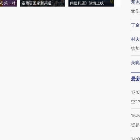
知识
式·第一对
索葡语国家新渠道
间便利店》倾情上线
业
受伤
丁金
村夫
续加
吴晓
最
17:
空”
15:
资超
14: