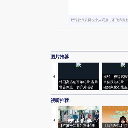
评论仅代表网友个人观点，不代表财
图片推荐
视线｜极端高温
韩国高温创百年纪录 当局
水位跌破纪录 
警告停止一切户外活动
猛犸象化石接连
视听推荐
【不唯一答案】不止“养
【特别呈现】寻