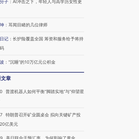
分子
：
AI冲击之下，年轻人与高学历女性更
有意思的生活方式·第三对
住三大增长引擎是什么？
有意思的
坤
：
耳闻目睹的几位律师
日记
：
长护险覆盖全国 筹资和服务给予将持
码
波
：
“沉睡”的10万亿元公积金
新文章
00
普渡机器人如何平衡“脚踏实地”与“仰望星
？
57
特朗普召开矿业圆桌会 拟向关键矿产投
20亿美元
09
美日联合干预汇率，为何影响了黄金