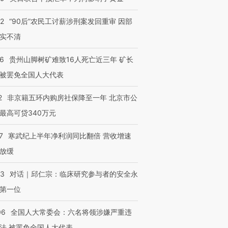
32
“90后”农民工讨薪涉刑案发回重审 因部
实不清
36
贵州山脚树矿难致16人死亡近三年 矿长
被罢免全国人大代表
2
非京籍五环内购房社保降至一年 北京市公
最高可贷340万元
7
寒武纪上半年净利润同比翻倍 营收增速
放缓
53
对话｜邱仁宗：临床研究参与者的安全永
第一位
06
全国人大常委会：六名将领涉嫌严重违
法 被罢免全国人大代表