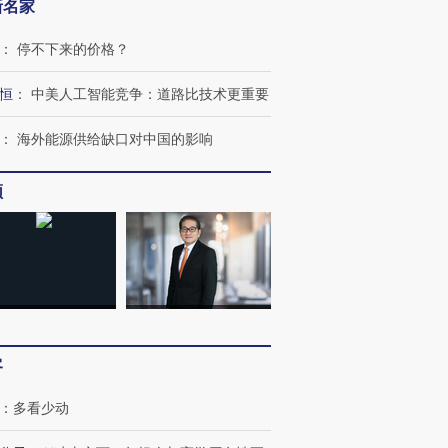
新名家
：
停不下来的价格？
恒
：
中美人工智能竞争：道路比技术更重要
：
海外能源供给缺口对中国的影响
频
跨国走私7万
视线｜被称为“蟑螂”的印
视线｜“入侵”还是“人道危
检体内含3种
度Z世代 用街头抗争将教
机”？难民潮撕裂西班牙
秘鲁纳斯
育部长拱下台
飞地休达
13人遇难
客
：
多看少动
进第四届链博
【商旅对话】华住集团
技“链”接产
【特别呈现】寻找100种
CFO：不靠规模取胜，华
【特别呈