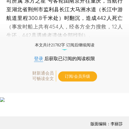
司所属“东方之星”号客轮由南京开往重庆，当航行
至湖北省荆州市监利县长江大马洲水道（长江中游
航道里程300.8千米处）时翻沉，造成442人死亡
（事发时船上共有454人，经各方全力搜救，12人
生还，442具遇难者遗体全部找到）。
本文共计21782字 订阅后继续阅读
登录
后获取已订阅的阅读权限
财新通会员
订阅/会员升级
可畅读全文
版面编辑：李丽莎