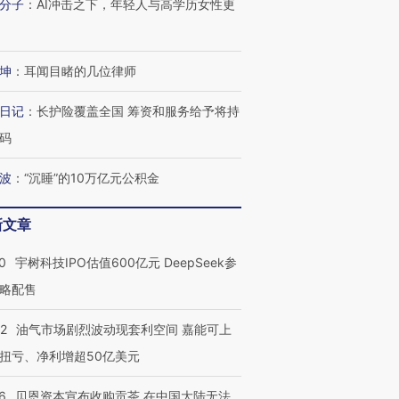
分子
：
AI冲击之下，年轻人与高学历女性更
坤
：
耳闻目睹的几位律师
OX的吸金
马航飞行员跨国走私7万
视线｜被称为“蟑螂”的印
让中产们甘
粒摇头丸 尿检体内含3种
度Z世代 用街头抗争将教
秘鲁纳斯
”？
毒品
育部长拱下台
13人遇难
日记
：
长护险覆盖全国 筹资和服务给予将持
码
波
：
“沉睡”的10万亿元公积金
进第四届链博
【商旅对话】华住集团
新文章
技“链”接产
【特别呈现】寻找100种
CFO：不靠规模取胜，华
【特别呈
有意思的生活方式·第三对
住三大增长引擎是什么？
有意思的
0
宇树科技IPO估值600亿元 DeepSeek参
略配售
22
油气市场剧烈波动现套利空间 嘉能可上
扭亏、净利增超50亿美元
6
贝恩资本宣布收购贡茶 在中国大陆无法