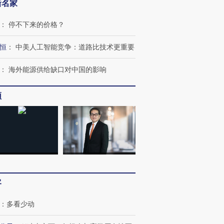
新名家
：
停不下来的价格？
恒
：
中美人工智能竞争：道路比技术更重要
：
海外能源供给缺口对中国的影响
频
客
：
多看少动