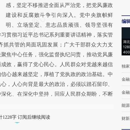
感，坚定不移推进全面从严治党，把党风廉政
建设和反腐败斗争引向深入。党中央旗帜鲜
编
明、立场坚定、意志品质顽强、领导坚强有
学习贯彻习近平总书记系列重要讲话精神，落实管
湖北
齐抓共管的局面巩固发展；广大干部群众大力支
12
40
关聚焦中心任务，强化监督执纪问责，推动党风廉
新成效，赢得了党心民心。人民群众对党越来越信
独家
的信心越来越坚定，厚植了党执政的政治基础。中
金融
民心，人心向背是最大的政治，必须以踏石留印、
金融
中深化、在深化中坚持，回应人民群众期盼，不断
能源
1228字 订阅后继续阅读
财新