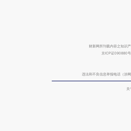
财新网所刊载内容之知识产
京ICP证090880号
违法和不良信息举报电话（涉网络暴力有
关