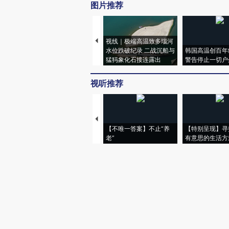
图片推荐
视线｜极端高温致多瑙河
水位跌破纪录 二战沉船与
韩国高温创百年
猛犸象化石接连露出
警告停止一切户
视听推荐
【不唯一答案】不止“养
【特别呈现】寻
老”
有意思的生活方