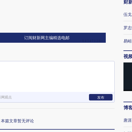
财
伍戈
罗志
订阅财新网主编精选电邮
易峘
视
新网观点
发布
博
唐涯
本篇文章暂无评论