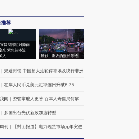
辑推荐
宜昌局部短时降雨
8毫米 紧急转移近
00人
显影｜瓜农的漫长等待
｜
规避封锁 中国超大油轮停靠埃及绕行非洲
｜
在岸人民币兑美元汇率连日升破6.75
我闻
｜
资管掌舵人更替 百年人寿僵局何解
｜
多国出台光伏新政加速转型
周刊
｜
【封面报道】电力现货市场元年突进