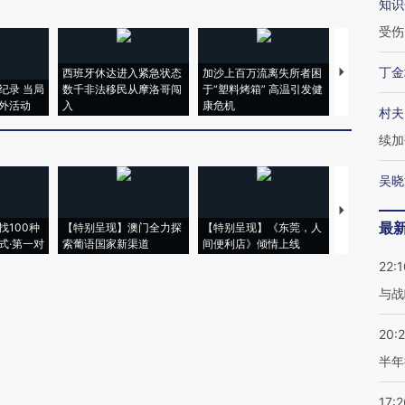
知识
受伤
丁金
西班牙休达进入紧急状态
加沙上百万流离失所者困
视线｜HYR
纪录 当局
数千非法移民从摩洛哥闯
于“塑料烤箱” 高温引发健
术：是什么
外活动
入
康危机
心“花钱找虐
村夫
续加
吴晓
【推广】走
最
找100种
【特别呈现】澳门全力探
【特别呈现】《东莞，人
会，让数智科
式·第一对
索葡语国家新渠道
间便利店》倾情上线
业
22:1
与战
20:
半年
17:2