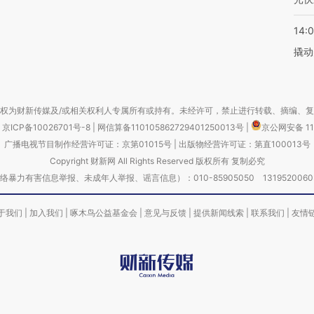
14:
撬动
权为财新传媒及/或相关权利人专属所有或持有。未经许可，禁止进行转载、摘编、
京ICP备10026701号-8
|
网信算备110105862729401250013号
|
京公网安备 11
广播电视节目制作经营许可证：京第01015号
|
出版物经营许可证：第直100013号
Copyright 财新网 All Rights Reserved 版权所有 复制必究
害信息举报、未成年人举报、谣言信息）：010-85905050 13195200605 举报邮
于我们
|
加入我们
|
啄木鸟公益基金会
|
意见与反馈
|
提供新闻线索
|
联系我们
|
友情