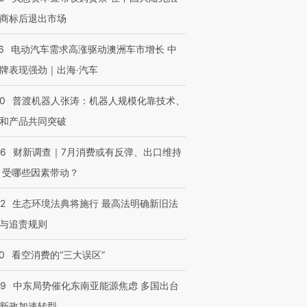
商标后退出市场
6
电动汽车需求高涨驱动澳洲车市增长 中
牌表现强劲｜出海·汽车
00
普渡机器人张涛：机器人规模化靠技术、
和产品共同突破
56
财新调查｜7月消费或有反弹、出口维持
 受哪些因素带动？
42
生态环境法典将施行 最高法明确新旧法
与追责规则
0
看空消费的“三大误区”
59
中东局势催化东南亚能源焦虑 多国出台
新政加速转型