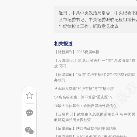
近日，中共中央政治局常委、中央纪委书
区市纪委书记、中央纪委派驻纪检组组长
年纪律检查工作，听取意见建议
相关报道
【财新周刊】2015反腐年报
【反腐周记】黑龙江省再打一“虎” 总装备部“首
虎”落马
【反腐周记】“滇虎”沈培平获刑12年 信访腐败副局
亦领刑
从金融反腐看“经济市场”与“市场经济”
54所高校涉腐，算不算是“重灾区”？
加最大退休基金：金融反腐增外资信心
【反腐周记】武警豫闽总队两前主官落马 中国民
航局副局长周来振被查
【反腐周记】陕西省政协两副主席结案
【反腐周记】京沪“首虎”现身 “无虎”纪录终结