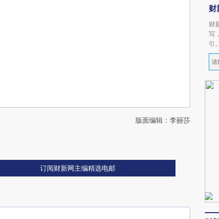
财
财
写
引
版面编辑：李丽莎
订阅财新网主编精选电邮