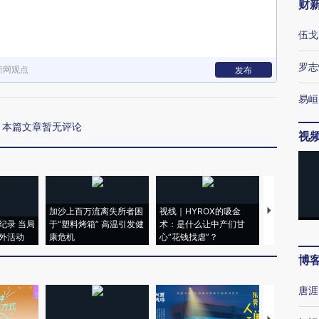
财
伍戈
罗志
新网观点
发布
易峘
本篇文章暂无评论
视
加沙上百万流离失所者困
视线｜HYROX的吸金
马航飞行员
纪录 当局
于“塑料烤箱” 高温引发健
术：是什么让中产们甘
粒摇头丸 尿
外活动
康危机
心“花钱找虐”？
毒品
博
唐涯