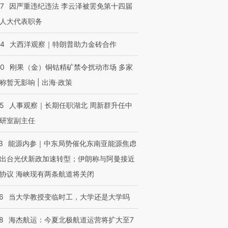
07
因严重违纪违法 李云泽被罢免第十四届
人大代表职务
44
大西洋观察｜特朗普助力金砖合作
40
刚果（金）铜钴精矿禁令扰动市场 多家
称暂无影响 | 出海·政策
25
人事观察｜长期任职湖北 周新群升任中
研室副主任
3
能源内参｜中东局势催化东南亚能源焦虑
出台光伏新政加速转型；伊朗称与阿曼接近
协议 海峡现有两条航道将关闭
6
当大学教授变临时工，大学还是大学吗
8
海杰航运：今夏北极航道运营将扩大至7