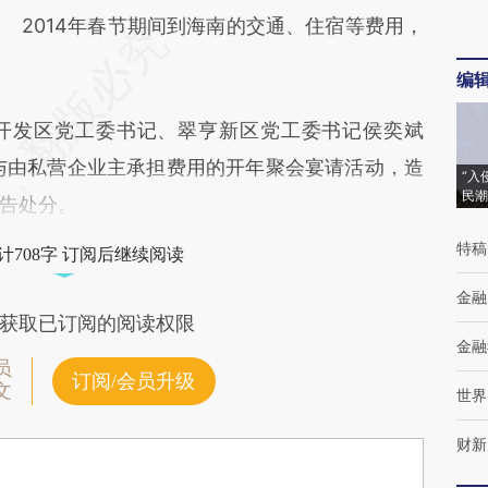
2014年春节期间到海南的交通、住宿等费用，
编
发区党工委书记、翠亨新区党工委书记侯奕斌
参与由私营企业主承担费用的开年聚会宴请活动，造
“入
民潮
告处分。
特稿
计708字 订阅后继续阅读
金融
获取已订阅的阅读权限
金融
员
订阅/会员升级
文
世界
财新