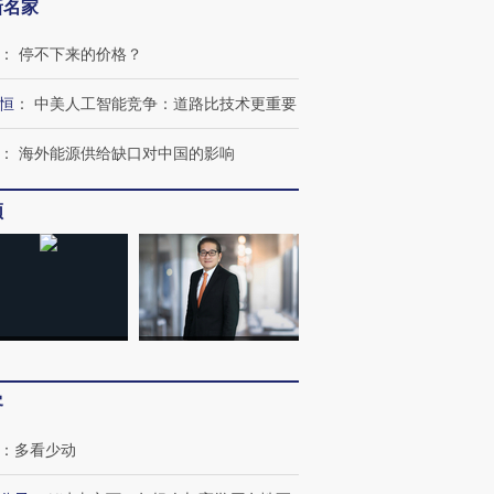
新名家
：
停不下来的价格？
恒
：
中美人工智能竞争：道路比技术更重要
：
海外能源供给缺口对中国的影响
频
跨国走私7万
视线｜被称为“蟑螂”的印
视线｜“入侵”还是“人道危
检体内含3种
度Z世代 用街头抗争将教
机”？难民潮撕裂西班牙
秘鲁纳斯
育部长拱下台
飞地休达
13人遇难
客
：
多看少动