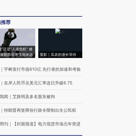
辑推荐
侵”还是“人道危机” 难
撕裂西班牙飞地休达
显影｜瓜农的漫长等待
｜
宇树发行市值610亿 先行者的加速和考验
｜
在岸人民币兑美元汇率连日升破6.75
我闻
｜
艾路明及多名股东被拘
｜
特朗普再签两份行政令限制出生公民权
周刊
｜
【封面报道】电力现货市场元年突进