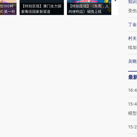
【推广】走
知识
找100种
【特别呈现】澳门全力探
【特别呈现】《东莞，人
会，让数智科
受伤
式·第一对
索葡语国家新渠道
间便利店》倾情上线
业
丁金
村夫
续加
吴晓
最
16:
15:
模型
15:2