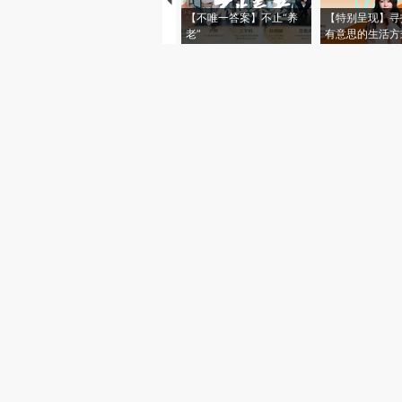
【不唯一答案】不止“养
【特别呈现】寻
老”
有意思的生活方