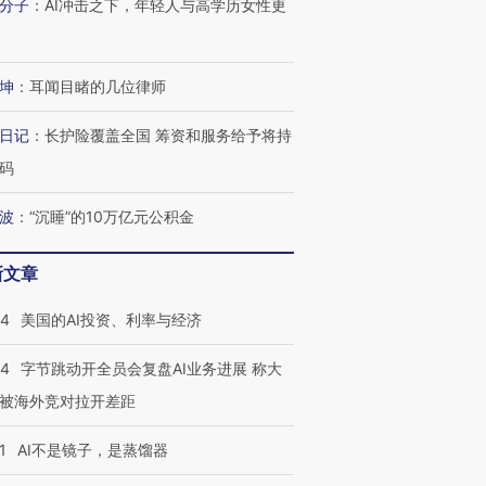
进第四届链博
【商旅对话】华住集团
分子
：
AI冲击之下，年轻人与高学历女性更
技“链”接产
【特别呈现】寻找100种
CFO：不靠规模取胜，华
【特别呈
有意思的生活方式·第三对
住三大增长引擎是什么？
有意思的
坤
：
耳闻目睹的几位律师
日记
：
长护险覆盖全国 筹资和服务给予将持
码
波
：
“沉睡”的10万亿元公积金
新文章
44
美国的AI投资、利率与经济
44
字节跳动开全员会复盘AI业务进展 称大
被海外竞对拉开差距
1
AI不是镜子，是蒸馏器