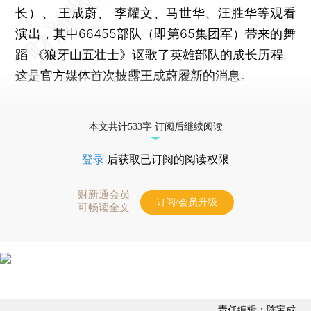
长）、 王成蔚、 李耀文、马世华、汪胜华等观看
演出，其中66455部队（即第65集团军）带来的舞
蹈 《狼牙山五壮士》讴歌了英雄部队的成长历程。
这是官方媒体首次披露王成蔚履新的消息。
更多稿件参见近期
人事观察
。
本文共计533字 订阅后继续阅读
登录
后获取已订阅的阅读权限
财新通会员
订阅/会员升级
可畅读全文
责任编辑：陈宝成