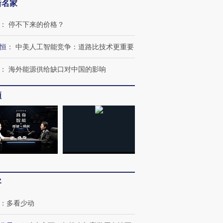
新名家
：
停不下来的价格？
恒
：
中美人工智能竞争：道路比技术更重要
：
海外能源供给缺口对中国的影响
频
客
：
多看少动
OX的吸金
马航飞行员跨国走私7万
视线｜被称为“蟑螂”的印
让中产们甘
粒摇头丸 尿检体内含3种
度Z世代 用街头抗争将教
秘鲁纳斯