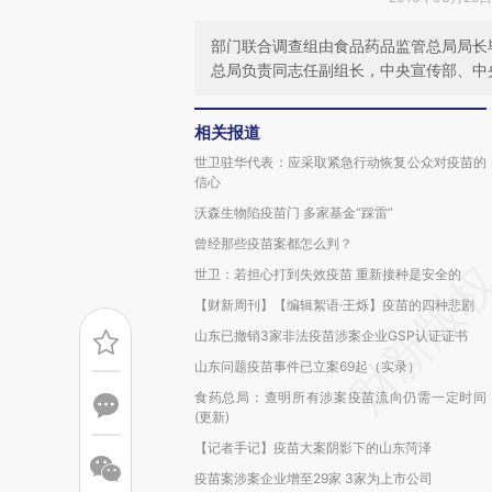
部门联合调查组由食品药品监管总局局长
总局负责同志任副组长，中央宣传部、中
相关报道
世卫驻华代表：应采取紧急行动恢复公众对疫苗的
信心
沃森生物陷疫苗门 多家基金“踩雷”
曾经那些疫苗案都怎么判？
世卫：若担心打到失效疫苗 重新接种是安全的
【财新周刊】【编辑絮语·王烁】疫苗的四种悲剧
山东已撤销3家非法疫苗涉案企业GSP认证证书
山东问题疫苗事件已立案69起（实录）
食药总局：查明所有涉案疫苗流向仍需一定时间
(更新)
【记者手记】疫苗大案阴影下的山东菏泽
疫苗案涉案企业增至29家 3家为上市公司