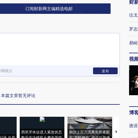
财
订阅财新网主编精选电邮
伍戈
罗志
易峘
视
新网观点
发布
本篇文章暂无评论
博
唐涯
西班牙休达进入紧急状态
加沙上百万流离失所者困
视线｜HYR
纪录 当局
数千非法移民从摩洛哥闯
于“塑料烤箱” 高温引发健
术：是什么