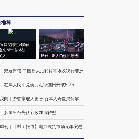
辑推荐
宜昌局部短时降雨
8毫米 紧急转移近
00人
显影｜瓜农的漫长等待
｜
规避封锁 中国超大油轮停靠埃及绕行非洲
｜
在岸人民币兑美元汇率连日升破6.75
我闻
｜
资管掌舵人更替 百年人寿僵局何解
｜
多国出台光伏新政加速转型
周刊
｜
【封面报道】电力现货市场元年突进