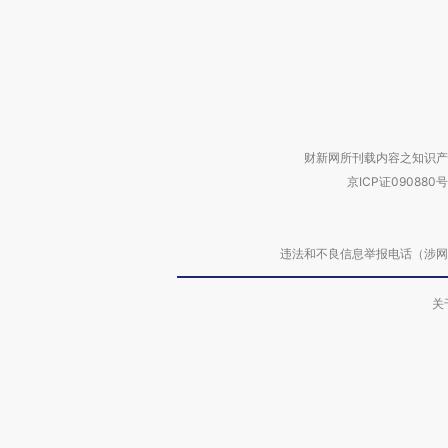
财新网所刊载内容之知识产
京ICP证090880号
违法和不良信息举报电话（涉网络暴力有
关