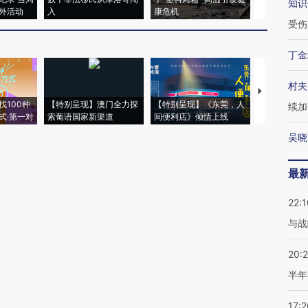
知识
外活动
入
康危机
心“花钱找虐
受伤
丁金
村夫
【推广】走
找100种
【特别呈现】澳门全力探
【特别呈现】《东莞，人
会，让数智科
续加
式·第一对
索葡语国家新渠道
间便利店》倾情上线
业
吴晓
最
22:1
与战
20:
半年
17:2