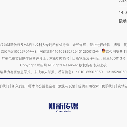
14:
撬动
权为财新传媒及/或相关权利人专属所有或持有。未经许可，禁止进行转载、摘编、
京ICP备10026701号-8
|
网信算备110105862729401250013号
|
京公网安备 11
广播电视节目制作经营许可证：京第01015号
|
出版物经营许可证：第直100013号
Copyright 财新网 All Rights Reserved 版权所有 复制必究
害信息举报、未成年人举报、谣言信息）：010-85905050 13195200605 举报邮
于我们
|
加入我们
|
啄木鸟公益基金会
|
意见与反馈
|
提供新闻线索
|
联系我们
|
友情