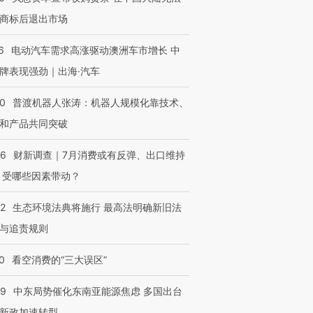
商标后退出市场
6
电动汽车需求高涨驱动澳洲车市增长 中
牌表现强劲｜出海·汽车
00
普渡机器人张涛：机器人规模化靠技术、
和产品共同突破
56
财新调查｜7月消费或有反弹、出口维持
 受哪些因素带动？
42
生态环境法典将施行 最高法明确新旧法
与追责规则
0
看空消费的“三大误区”
59
中东局势催化东南亚能源焦虑 多国出台
新政加速转型