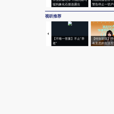
猛犸象化石接连露出
警告停止一切户
视听推荐
【不唯一答案】不止“养
【特别呈现】寻
老”
有意思的生活方