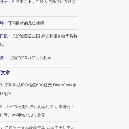
分子
：
AI冲击之下，年轻人与高学历女性更
”？
毒品
育部长拱下台
13人遇难
坤
：
耳闻目睹的几位律师
日记
：
长护险覆盖全国 筹资和服务给予将持
进第四届链博
【商旅对话】华住集团
技“链”接产
【特别呈现】寻找100种
CFO：不靠规模取胜，华
【特别呈
码
有意思的生活方式·第三对
住三大增长引擎是什么？
有意思的
波
：
“沉睡”的10万亿元公积金
新文章
0
宇树科技IPO估值600亿元 DeepSeek参
略配售
22
油气市场剧烈波动现套利空间 嘉能可上
扭亏、净利增超50亿美元
6
贝恩资本宣布收购贡茶 在中国大陆无法