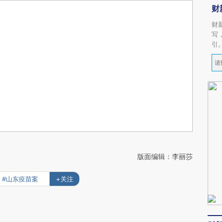
财
财
写
引
版面编辑：李丽莎
#山东疫苗案
+关注