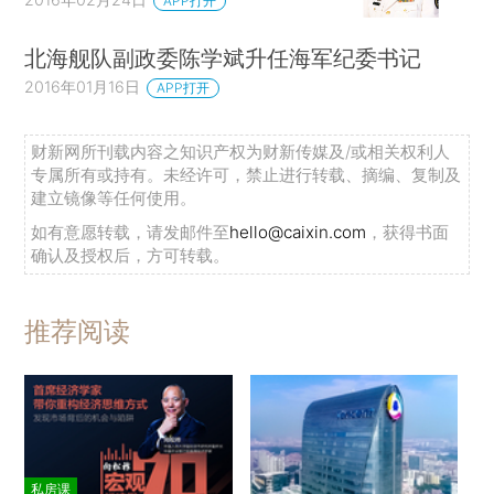
APP打开
北海舰队副政委陈学斌升任海军纪委书记
2016年01月16日
APP打开
财新网所刊载内容之知识产权为财新传媒及/或相关权利人
专属所有或持有。未经许可，禁止进行转载、摘编、复制及
建立镜像等任何使用。
如有意愿转载，请发邮件至
hello@caixin.com
，获得书面
确认及授权后，方可转载。
推荐阅读
私房课