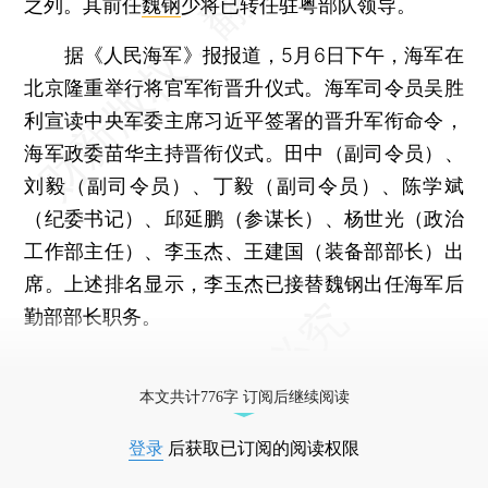
之列。其前任
魏钢
少将已转任驻粤部队领导。
据《人民海军》报报道，5月6日下午，海军在
北京隆重举行将官军衔晋升仪式。海军司令员吴胜
利宣读中央军委主席习近平签署的晋升军衔命令，
海军政委苗华主持晋衔仪式。田中（副司令员）、
刘毅（副司令员）、丁毅（副司令员）、陈学斌
（纪委书记）、邱延鹏（参谋长）、杨世光（政治
工作部主任）、李玉杰、王建国（装备部部长）出
席。上述排名显示，李玉杰已接替魏钢出任海军后
勤部部长职务。
更多稿件参见近期
人事观察
。
本文共计776字 订阅后继续阅读
登录
后获取已订阅的阅读权限