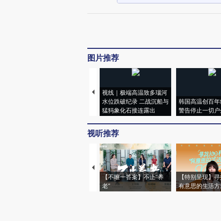
图片推荐
视线｜极端高温致多瑙河
水位跌破纪录 二战沉船与
韩国高温创百年
猛犸象化石接连露出
警告停止一切户
视听推荐
【不唯一答案】不止“养
【特别呈现】寻
老”
有意思的生活方