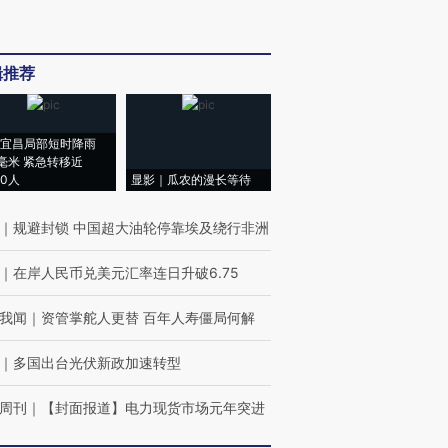
辑推荐
宜昌局部短时降雨
8毫米 紧急转移近
00人
显影｜瓜农的漫长等待
｜
规避封锁 中国超大油轮停靠埃及绕行非洲
｜
在岸人民币兑美元汇率连日升破6.75
我闻
｜
资管掌舵人更替 百年人寿僵局何解
｜
多国出台光伏新政加速转型
周刊
｜
【封面报道】电力现货市场元年突进