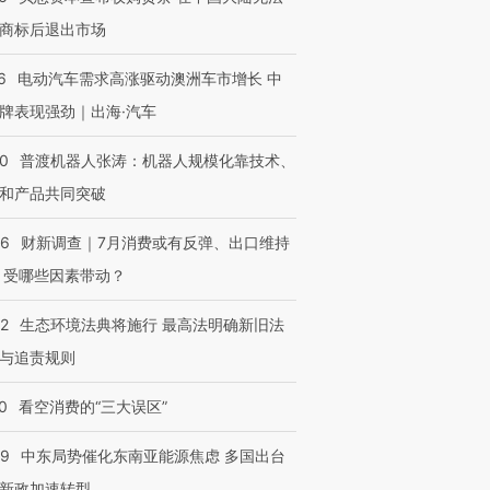
商标后退出市场
6
电动汽车需求高涨驱动澳洲车市增长 中
牌表现强劲｜出海·汽车
00
普渡机器人张涛：机器人规模化靠技术、
和产品共同突破
56
财新调查｜7月消费或有反弹、出口维持
 受哪些因素带动？
42
生态环境法典将施行 最高法明确新旧法
与追责规则
0
看空消费的“三大误区”
59
中东局势催化东南亚能源焦虑 多国出台
新政加速转型