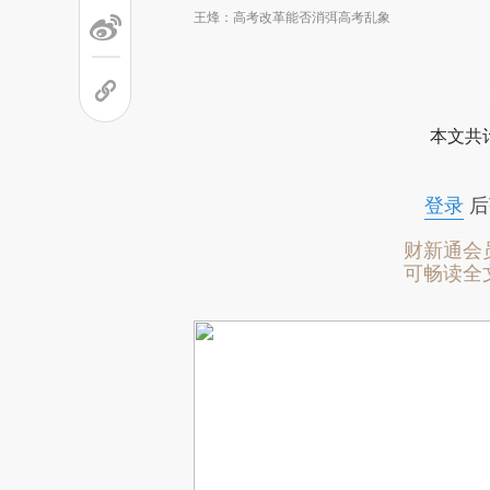
王烽：高考改革能否消弭高考乱象
本文共计
登录
后
财新通会
可畅读全