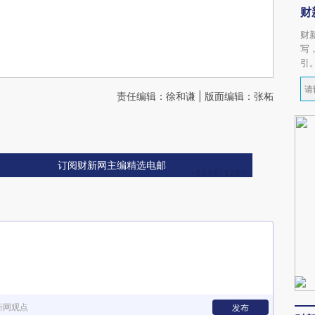
财
财
写
引
责任编辑：徐和谦 | 版面编辑：张柘
订阅财新网主编精选电邮
新网观点
发布