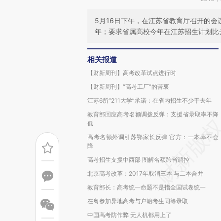
5月16日下午，在江苏省教育厅召开的
年；要求省属高校今年在江苏招生计划比
相关报道
【财新周刊】高考改革试点进行时
【财新周刊】“高考工厂”的苦衷
江苏6所“211大学”承诺：在省内招生不少于去年
教育部回应高考名额调拨反弹：支援省录取率不降
低
高考名额外调引苏鄂家长反弹 官方：一本率不会
降
高考招生支援中西部 图解名额跨省调控
北京高考改革：2017年取消三本 与二本合并
教育部长：高考统一命题不是指全国试卷统一
在粤参加异地高考与户籍考生同等录取
中国高考防作弊 无人机都用上了