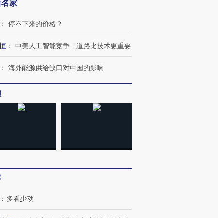
新名家
：
停不下来的价格？
恒
：
中美人工智能竞争：道路比技术更重要
：
海外能源供给缺口对中国的影响
OX的吸金
马航飞行员跨国走私7万
视线｜被称为“蟑螂”的印
频
让中产们甘
粒摇头丸 尿检体内含3种
度Z世代 用街头抗争将教
秘鲁纳斯
”？
毒品
育部长拱下台
13人遇难
进第四届链博
【商旅对话】华住集团
技“链”接产
【特别呈现】寻找100种
CFO：不靠规模取胜，华
【特别呈
客
有意思的生活方式·第三对
住三大增长引擎是什么？
有意思的
：
多看少动