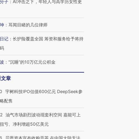
分子
：
AI冲击之下，年轻人与高学历女性更
坤
：
耳闻目睹的几位律师
日记
：
长护险覆盖全国 筹资和服务给予将持
码
波
：
“沉睡”的10万亿元公积金
新文章
0
宇树科技IPO估值600亿元 DeepSeek参
略配售
22
油气市场剧烈波动现套利空间 嘉能可上
扭亏、净利增超50亿美元
6
贝恩资本宣布收购贡茶 在中国大陆无法