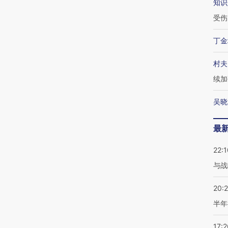
知识
受伤
丁金
村夫
续加
吴晓
最
22:1
与战
20:
半年
17:2