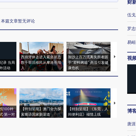
财
伍戈
本篇文章暂无评论
罗志
易峘
西班牙休达进入紧急状态
加沙上百万流离失所者困
视线｜HYR
视
纪录 当局
数千非法移民从摩洛哥闯
于“塑料烤箱” 高温引发健
术：是什么
外活动
入
康危机
心“花钱找虐
【推广】走
找100种
【特别呈现】澳门全力探
【特别呈现】《东莞，人
会，让数智科
博
式·第一对
索葡语国家新渠道
间便利店》倾情上线
业
唐涯