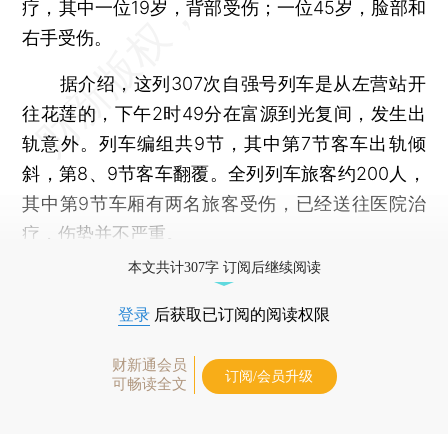
疗，其中一位19岁，背部受伤；一位45岁，脸部和
右手受伤。
据介绍，这列307次自强号列车是从左营站开
往花莲的，下午2时49分在富源到光复间，发生出
轨意外。列车编组共9节，其中第7节客车出轨倾
斜，第8、9节客车翻覆。全列列车旅客约200人，
其中第9节车厢有两名旅客受伤，已经送往医院治
疗，伤势并不严重。
本文共计307字 订阅后继续阅读
登录
后获取已订阅的阅读权限
财新通会员
订阅/会员升级
可畅读全文