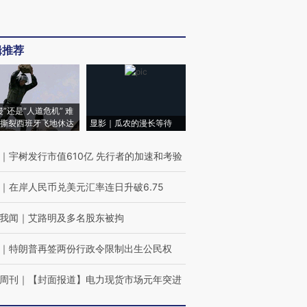
辑推荐
侵”还是“人道危机” 难
撕裂西班牙飞地休达
显影｜瓜农的漫长等待
｜
宇树发行市值610亿 先行者的加速和考验
｜
在岸人民币兑美元汇率连日升破6.75
我闻
｜
艾路明及多名股东被拘
｜
特朗普再签两份行政令限制出生公民权
周刊
｜
【封面报道】电力现货市场元年突进