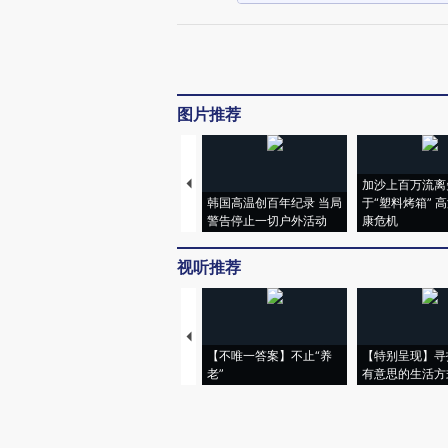
图片推荐
加沙上百万流离
韩国高温创百年纪录 当局
于“塑料烤箱” 
警告停止一切户外活动
康危机
视听推荐
【不唯一答案】不止“养
【特别呈现】寻
老”
有意思的生活方