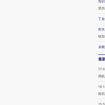
知识
受伤
丁金
村夫
续加
吴晓
最
17:
用机
16:1
医药
15:5