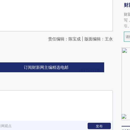
财
财
写
引
责任编辑：陈宝成 | 版面编辑：王永
订阅财新网主编精选电邮
新网观点
发布