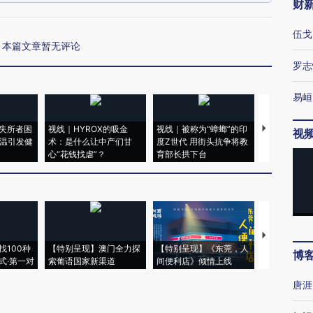
财
伍戈
本篇文章暂无评论
罗志
易峘
失所者困
视线｜HYROX的吸金
视线｜被称为“蟑螂”的印
视线｜“入侵
视
高温引发健
术：是什么让中产们甘
度Z世代 用街头抗争将教
机”？难民潮
心“花钱找虐”？
育部长拱下台
飞地休达
【推广】走
找100种
【特别呈现】澳门全力探
【特别呈现】《东莞，人
会，让数智科
博
式·第一对
索葡语国家新渠道
间便利店》倾情上线
业
唐涯