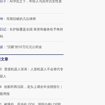
分子
：
AI冲击之下，年轻人与高学历女性更
坤
：
耳闻目睹的几位律师
日记
：
长护险覆盖全国 筹资和服务给予将持
码
波
：
“沉睡”的10万亿元公积金
新文章
00
普渡机器人张涛：人形机器人不会替代专
器人
4
创新药再活跃，龙头上调全年业绩指引｜
股周报
1
被爆炒、高溢价 QDII、国投白银LOF明