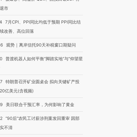
退市
4
7月CPI、PPI同比均低于预期 PPI同比结
续改善、高位回落
46
观势｜离岸信托90天补税窗口期疑问
00
普渡机器人如何平衡“脚踏实地”与“仰望星
？
57
特朗普召开矿业圆桌会 拟向关键矿产投
20亿美元(含视频)
09
美日联合干预汇率，为何影响了黄金
32
“90后”农民工讨薪涉刑案发回重审 因部
实不清