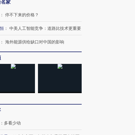
新名家
：
停不下来的价格？
恒
：
中美人工智能竞争：道路比技术更重要
：
海外能源供给缺口对中国的影响
”还是“人道危
湖北宜昌局部短时降雨
哈尔滨遭遇短时极端强降
频
撕裂西班牙
128毫米 紧急转移近
雨 3小时累计雨量超80毫
秘鲁纳斯
4000人
米
13人遇难
进第四届链博
【商旅对话】华住集团
技“链”接产
【特别呈现】寻找100种
CFO：不靠规模取胜，华
【特别呈
客
有意思的生活方式·第三对
住三大增长引擎是什么？
有意思的
：
多看少动