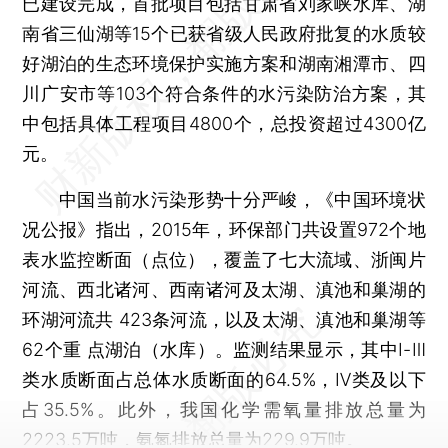
已建设完成，首批项目包括甘肃省刘家峡水库、湖
南省三仙湖等15个已获省级人民政府批复的水质较
好湖泊的生态环境保护实施方案和湖南湘潭市、四
川广安市等103个符合条件的水污染防治方案，其
中包括具体工程项目4800个，总投资超过4300亿
元。
中国当前水污染形势十分严峻，《中国环境状
况公报》指出，2015年，环保部门共设置972个地
表水监控断面（点位），覆盖了七大流域、浙闽片
河流、西北诸河、西南诸河及太湖、滇池和巢湖的
环湖河流共 423条河流，以及太湖、滇池和巢湖等
62个重 点湖泊（水库）。监测结果显示，其中Ⅰ-Ⅲ
类水质断面占总体水质断面的64.5%，Ⅳ类及以下
占35.5%。此外，我国化学需氧量排放总量为
2223.5万吨，氨氮排放总量为229.9万吨。