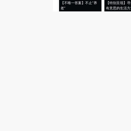
【不唯一答案】不止“养
【特别呈现】寻
老”
有意思的生活方