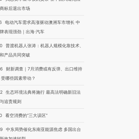
商标后退出市场
6
电动汽车需求高涨驱动澳洲车市增长 中
牌表现强劲｜出海·汽车
00
普渡机器人张涛：机器人规模化靠技术、
和产品共同突破
56
财新调查｜7月消费或有反弹、出口维持
 受哪些因素带动？
42
生态环境法典将施行 最高法明确新旧法
与追责规则
0
看空消费的“三大误区”
59
中东局势催化东南亚能源焦虑 多国出台
新政加速转型