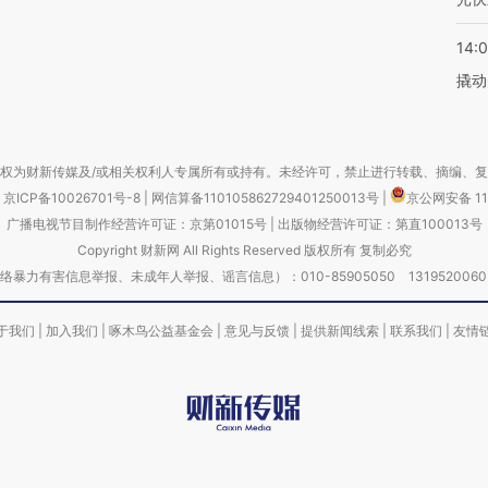
14:
撬动
权为财新传媒及/或相关权利人专属所有或持有。未经许可，禁止进行转载、摘编、
京ICP备10026701号-8
|
网信算备110105862729401250013号
|
京公网安备 11
广播电视节目制作经营许可证：京第01015号
|
出版物经营许可证：第直100013号
Copyright 财新网 All Rights Reserved 版权所有 复制必究
害信息举报、未成年人举报、谣言信息）：010-85905050 13195200605 举报邮
于我们
|
加入我们
|
啄木鸟公益基金会
|
意见与反馈
|
提供新闻线索
|
联系我们
|
友情