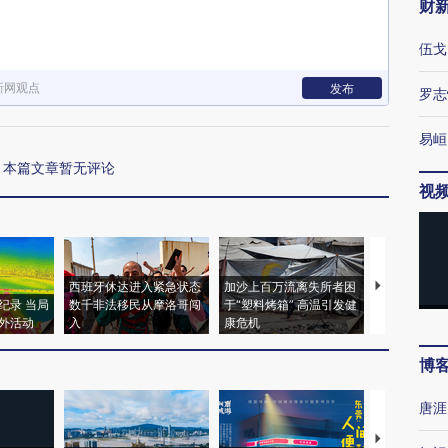
财
伍戈
新网观点
发布
罗志
易峘
本篇文章暂无评论
视
西班牙休达进入紧急状态
加沙上百万流离失所者困
视线｜HYR
纪录 当局
数千非法移民从摩洛哥闯
于“塑料烤箱” 高温引发健
术：是什么
外活动
入
康危机
心“花钱找虐
博
唐涯
【推广】走