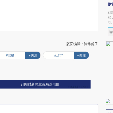
财
财
写
引
版面编辑：陈华懿子
#安徽
+关注
#辽宁
+关注
订阅财新网主编精选电邮