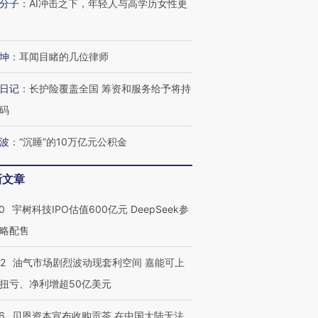
分子
：
AI冲击之下，年轻人与高学历女性更
技“链”接产
【特别呈现】寻找100种
CFO：不靠规模取胜，华
【特别呈
有意思的生活方式·第三对
住三大增长引擎是什么？
有意思的
坤
：
耳闻目睹的几位律师
日记
：
长护险覆盖全国 筹资和服务给予将持
码
波
：
“沉睡”的10万亿元公积金
新文章
0
宇树科技IPO估值600亿元 DeepSeek参
略配售
22
油气市场剧烈波动现套利空间 嘉能可上
扭亏、净利增超50亿美元
6
贝恩资本宣布收购贡茶 在中国大陆无法