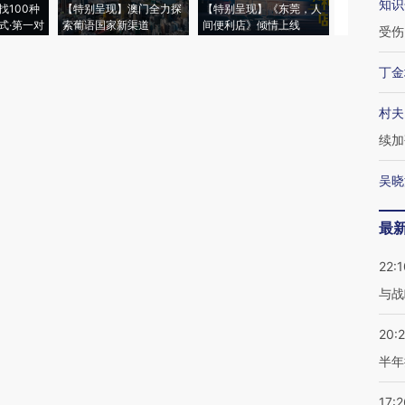
知识
找100种
【特别呈现】澳门全力探
【特别呈现】《东莞，人
会，让数智科
式·第一对
索葡语国家新渠道
间便利店》倾情上线
业
受伤
丁金
村夫
续加
吴晓
最
22:1
与战
20:
半年
17:2