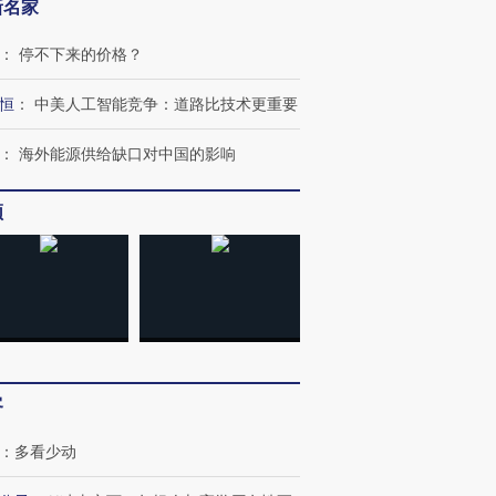
新名家
：
停不下来的价格？
恒
：
中美人工智能竞争：道路比技术更重要
：
海外能源供给缺口对中国的影响
频
OX的吸金
马航飞行员跨国走私7万
视线｜被称为“蟑螂”的印
让中产们甘
粒摇头丸 尿检体内含3种
度Z世代 用街头抗争将教
秘鲁纳斯
”？
毒品
育部长拱下台
13人遇难
客
：
多看少动
进第四届链博
【商旅对话】华住集团