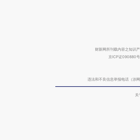
财新网所刊载内容之知识产
京ICP证090880号
违法和不良信息举报电话（涉网络暴力有
关