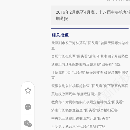
2016年2月底至4月底，十八届中央第
期通报
相关报道
天津副市长尹海林落马“回头看” 曾因天津爆炸做检
查
合肥市长张庆军“回头看”后落马 其妻四个月前坠亡
巡视组向辽湘皖鲁四省反馈巡视"回头看"情况
【反腐周记】“回头看”杨振超被查 破纪录朱明国受
审
安徽省副省长杨振超被查 “回头看”倒下第五名高官
莫迪执政两周年 印度经济回头看
教育部：对贯彻落实八项规定精神情况“回头看”
济南市长杨鲁豫被查 “回头看”威力横扫辽鲁
中央第三巡视组进驻山东开展“回头看”
洪明男：从台湾“牛回头”看A股市场