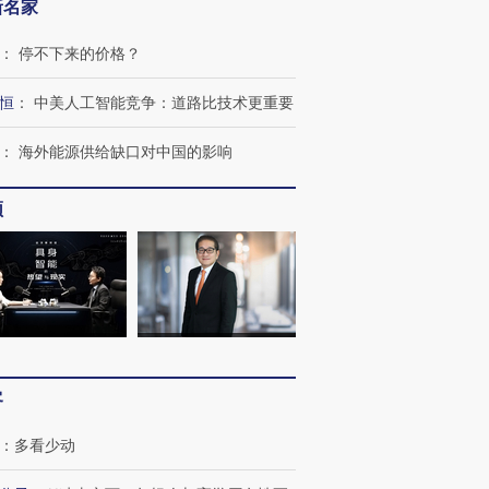
新名家
：
停不下来的价格？
恒
：
中美人工智能竞争：道路比技术更重要
：
海外能源供给缺口对中国的影响
跨国走私7万
视线｜被称为“蟑螂”的印
视线｜“入侵”还是“人道危
频
检体内含3种
度Z世代 用街头抗争将教
机”？难民潮撕裂西班牙
秘鲁纳斯
育部长拱下台
飞地休达
13人遇难
进第四届链博
【商旅对话】华住集团
技“链”接产
【特别呈现】寻找100种
CFO：不靠规模取胜，华
【特别呈
有意思的生活方式·第三对
住三大增长引擎是什么？
有意思的
客
：
多看少动