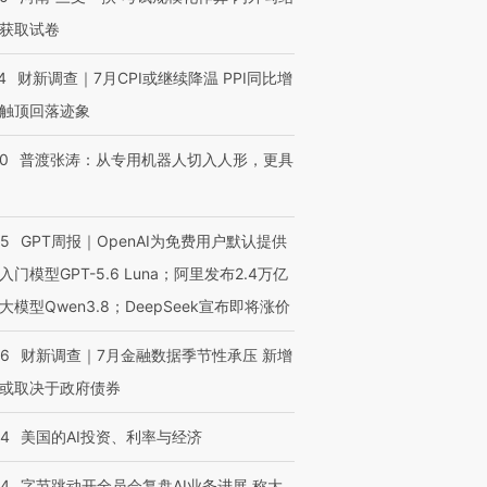
获取试卷
4
财新调查｜7月CPI或继续降温 PPI同比增
触顶回落迹象
00
普渡张涛：从专用机器人切入人形，更具
55
GPT周报｜OpenAI为免费用户默认提供
入门模型GPT-5.6 Luna；阿里发布2.4万亿
大模型Qwen3.8；DeepSeek宣布即将涨价
46
财新调查｜7月金融数据季节性承压 新增
或取决于政府债券
44
美国的AI投资、利率与经济
44
字节跳动开全员会复盘AI业务进展 称大