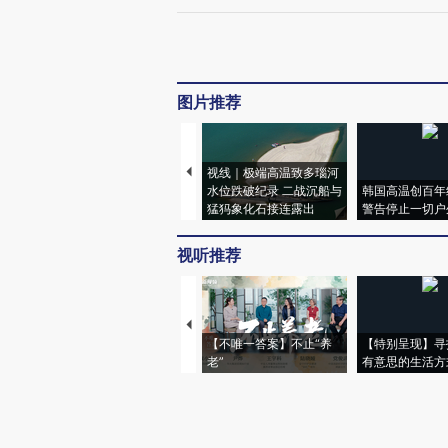
图片推荐
视线｜极端高温致多瑙河
水位跌破纪录 二战沉船与
韩国高温创百年
猛犸象化石接连露出
警告停止一切户
视听推荐
【不唯一答案】不止“养
【特别呈现】寻
老”
有意思的生活方