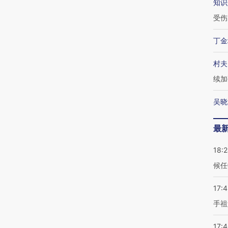
知识
受伤
丁金
村夫
续加
吴晓
最
18:
候任
17:
手祖
17: