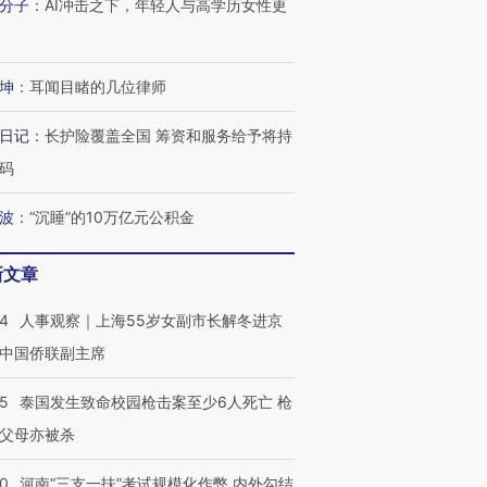
分子
：
AI冲击之下，年轻人与高学历女性更
坤
：
耳闻目睹的几位律师
日记
：
长护险覆盖全国 筹资和服务给予将持
码
波
：
“沉睡”的10万亿元公积金
新文章
24
人事观察｜上海55岁女副市长解冬进京
中国侨联副主席
45
泰国发生致命校园枪击案至少6人死亡 枪
父母亦被杀
40
河南“三支一扶”考试规模化作弊 内外勾结