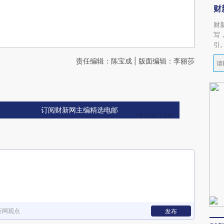
财
财
写
引
责任编辑：陈宝成 | 版面编辑：李丽莎
订阅财新网主编精选电邮
新网观点
发布