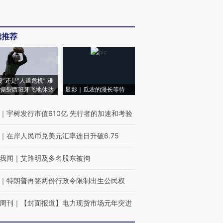
辑推荐
侵”还是“人道危机” 难
撕裂西班牙飞地休达
显影｜瓜农的漫长等待
｜
宇树发行市值610亿 先行者的加速和考验
｜
在岸人民币兑美元汇率连日升破6.75
我闻
｜
艾路明及多名股东被拘
｜
特朗普再签两份行政令限制出生公民权
周刊
｜
【封面报道】电力现货市场元年突进