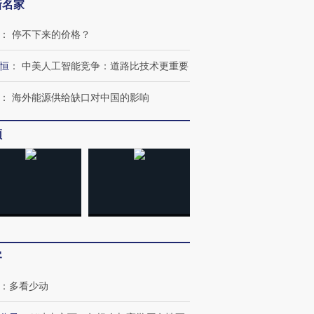
新名家
：
停不下来的价格？
恒
：
中美人工智能竞争：道路比技术更重要
：
海外能源供给缺口对中国的影响
频
客
：
多看少动