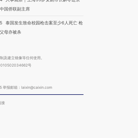
中国侨联副主席
45
泰国发生致命校园枪击案至少6人死亡 枪
父母亦被杀
复制及建立镜像等任何使用。
010502034662号
箱：laixin@caixin.com
链接