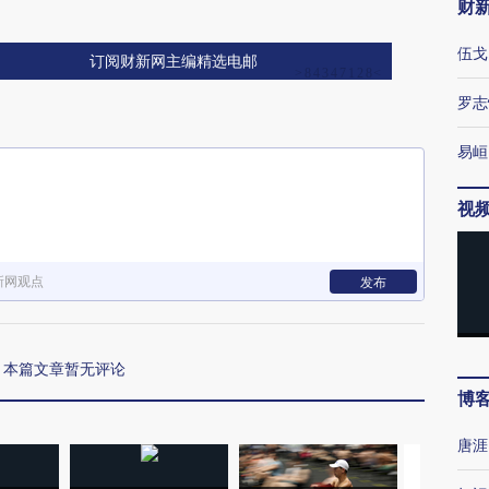
财
伍戈
订阅财新网主编精选电邮
罗志
易峘
视
新网观点
发布
本篇文章暂无评论
博
唐涯