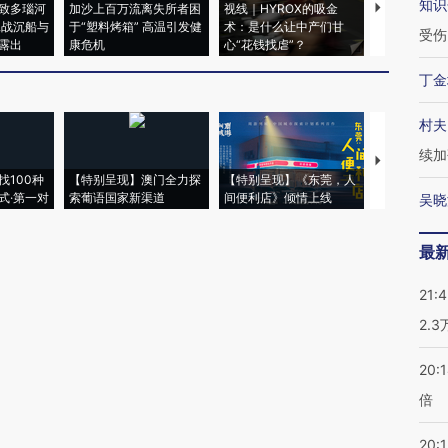
知识
致多瑙河
加沙上百万流离失所者困
视线｜HYROX的吸金
马航飞行员
二战沉船与
于“塑料烤箱” 高温引发健
术：是什么让中产们甘
粒摇头丸 尿
受伤
露出
康危机
心“花钱找虐”？
毒品
丁金
村夫
续加
【推广】走
找100种
【特别呈现】澳门全力探
【特别呈现】《东莞，人
会，让数智科
式·第一对
索葡语国家新渠道
间便利店》倾情上线
业
吴晓
最
21:
2.
20:
倍
20:1