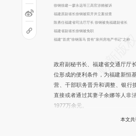
徐钢徐建一廖永远等三高官涉贿被诉
福建原副省长徐钢被双开并立案侦查
陈勇任福建省司法厅厅长 徐钢被免福建副省长
福建省副省长徐钢被免职
福建“首虎”徐钢落马 曾有“泉州房地产书记”之称
政府副秘书长、福建省交通厅厅
位形成的便利条件，为福建新恒基
营、干部职务晋升和调整、银行揽储
直接或者通过其妻子余娜等人非
1977万余元。
本文共