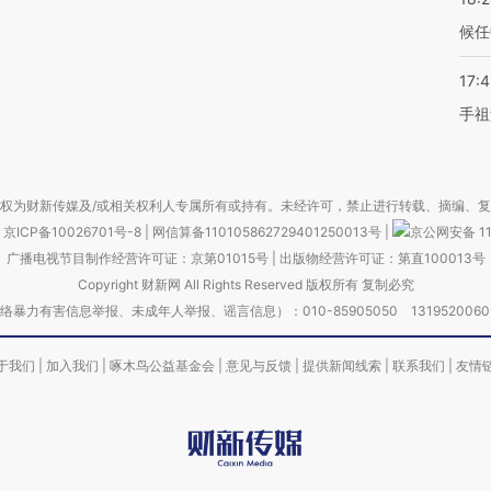
候任
17:
手祖
权为财新传媒及/或相关权利人专属所有或持有。未经许可，禁止进行转载、摘编、
京ICP备10026701号-8
|
网信算备110105862729401250013号
|
京公网安备 11
广播电视节目制作经营许可证：京第01015号
|
出版物经营许可证：第直100013号
Copyright 财新网 All Rights Reserved 版权所有 复制必究
害信息举报、未成年人举报、谣言信息）：010-85905050 13195200605 举报邮
于我们
|
加入我们
|
啄木鸟公益基金会
|
意见与反馈
|
提供新闻线索
|
联系我们
|
友情