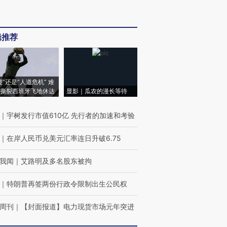
辑推荐
侵”还是“人道危机” 难
撕裂西班牙飞地休达
显影｜瓜农的漫长等待
｜
宇树发行市值610亿 先行者的加速和考验
｜
在岸人民币兑美元汇率连日升破6.75
我闻
｜
艾路明及多名股东被拘
｜
特朗普再签两份行政令限制出生公民权
周刊
｜
【封面报道】电力现货市场元年突进