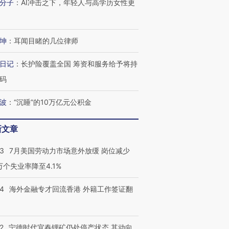
分子
：
AI冲击之下，年轻人与高学历女性更
跨国走私7万
视线｜被称为“蟑螂”的印
视线｜“入侵”还是“人道危
检体内含3种
度Z世代 用街头抗争将教
机”？难民潮撕裂西班牙
秘鲁纳斯
育部长拱下台
飞地休达
13人遇难
坤
：
耳闻目睹的几位律师
日记
：
长护险覆盖全国 筹资和服务给予将持
码
进第四届链博
【商旅对话】华住集团
技“链”接产
【特别呈现】寻找100种
CFO：不靠规模取胜，华
【特别呈
有意思的生活方式·第三对
住三大增长引擎是什么？
有意思的
波
：
“沉睡”的10万亿元公积金
新文章
43
7月美国劳动力市场意外放缓 岗位减少
3万个失业率降至4.1%
14
海外金融专才回流香港 外籍工作签证翻
2
宁德时代宜春锂矿仍处停产状态 其动向