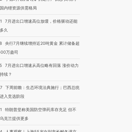
国内锂资源供需格局
1
7月进出口增速高位放缓，价格驱动还能
多久
8
央行7月继续增持近20吨黄金 累计储备超
600万盎司
5
7月进出口增速从高位略有回落 涨价动力
持续？
07
下周前瞻：生态环境法典施行；巴西总统
进入竞选阶段
1
特朗普坚称美国防空弹药库存充足 但不
乌克兰提供更多
24
人事观察｜上海55岁女副市长解冬进京