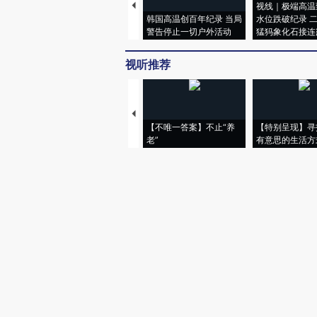
视线｜极端高温
韩国高温创百年纪录 当局
水位跌破纪录 
警告停止一切户外活动
猛犸象化石接连
视听推荐
【不唯一答案】不止“养
【特别呈现】寻
老”
有意思的生活方