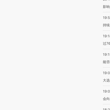
影响
19:5
持续
19:1
过7
19:1
能否
19:
大选
19:0
会向
18: