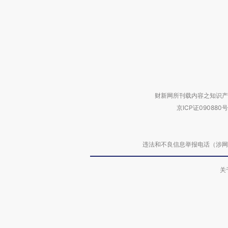
财新网所刊载内容之知识产
京ICP证090880号
违法和不良信息举报电话（涉网络暴力有
关