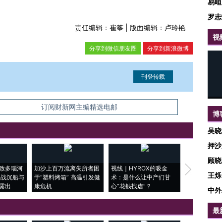
易峘
罗志
责任编辑：崔筝 | 版面编辑：卢玲艳
视
分享到微信朋友圈
分享到新浪微博
信息。经确认即可刊登转载。
订阅财新网主编精选电邮
博
吴晓
押沙
顾晓
致多瑙河
加沙上百万流离失所者困
视线｜HYROX的吸金
马航飞行员
王烁
二战沉船与
于“塑料烤箱” 高温引发健
术：是什么让中产们甘
粒摇头丸 尿
露出
康危机
心“花钱找虐”？
毒品
中外
最