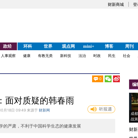
财新商城
登
政经
环科
世界
观点网
mini+
博客
周刊
人事观察
健康
有教无类
新科技
法治
时政
民生
社会
0
编
：面对质疑的韩春雨
10月18日 09:49 来源于
财新网
成都
战第
学的严肃，不利于中国科学生态的健康发展
财新