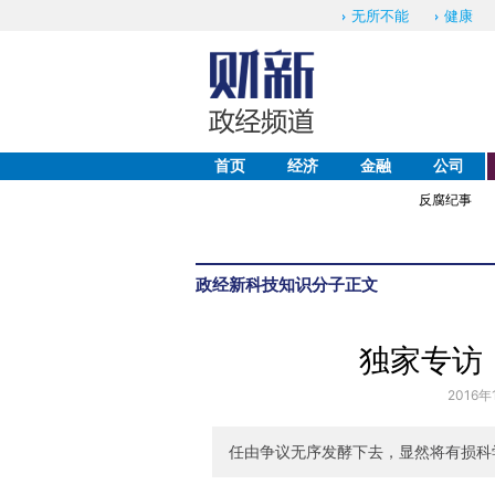
无所不能
健康
首页
经济
金融
公司
反腐纪事
政经
新科技
知识分子
正文
独家专访
2016年
任由争议无序发酵下去，显然将有损科