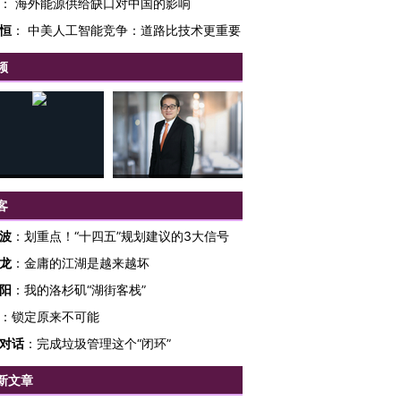
：
海外能源供给缺口对中国的影响
恒
：
中美人工智能竞争：道路比技术更重要
频
客
波
：
划重点！“十四五”规划建议的3大信号
龙
：
金庸的江湖是越来越坏
阳
：
我的洛杉矶“湖街客栈”
跨国走私7万
视线｜被称为“蟑螂”的印
视线｜“入侵”还是“人道危
：
锁定原来不可能
检体内含3种
度Z世代 用街头抗争将教
机”？难民潮撕裂西班牙
秘鲁纳斯
育部长拱下台
飞地休达
13人遇难
对话
：
完成垃圾管理这个“闭环”
新文章