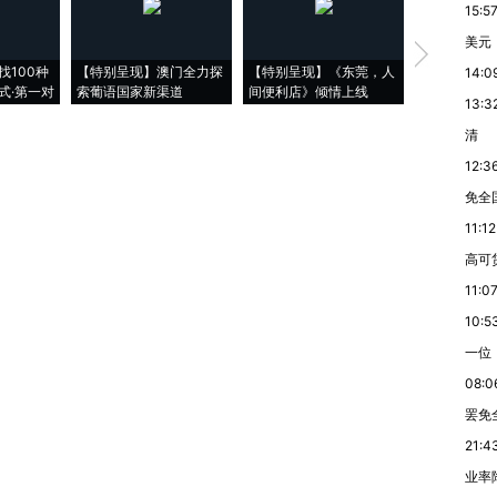
15:5
美元
【推广】走
找100种
【特别呈现】澳门全力探
【特别呈现】《东莞，人
会，让数智科
14:0
式·第一对
索葡语国家新渠道
间便利店》倾情上线
业
13:3
清
12:3
免全
11:12
高可
11:0
10:5
一位
08:0
罢免
21:4
业率降