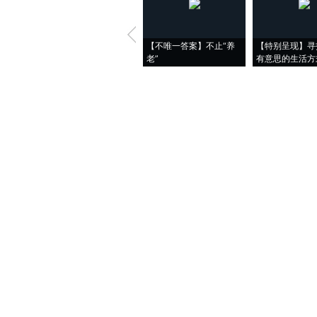
【不唯一答案】不止“养
【特别呈现】寻
老”
有意思的生活方