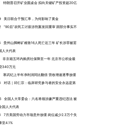
7
特朗普召开矿业圆桌会 拟向关键矿产投资超20亿
进第四届链博
【商旅对话】华住集团
技“链”接产
【特别呈现】寻找100种
CFO：不靠规模取胜，华
【特别呈
9
美日联合干预汇率，为何影响了黄金
有意思的生活方式·第三对
住三大增长引擎是什么？
有意思的
2
“90后”农民工讨薪涉刑案发回重审 因部分事实不
6
贵州山脚树矿难致16人死亡近三年 矿长涉罪被罢
国人大代表
非京籍五环内购房社保降至一年 北京市公积金最
贷340万元
7
寒武纪上半年净利润同比翻倍 营收增速逐季放缓
3
对话｜邱仁宗：临床研究参与者的安全永远是第
6
全国人大常委会：六名将领涉嫌严重违纪违法 被
全国人大代表
3
7月美国劳动力市场意外放缓 岗位减少2.3万个失
至4.1%