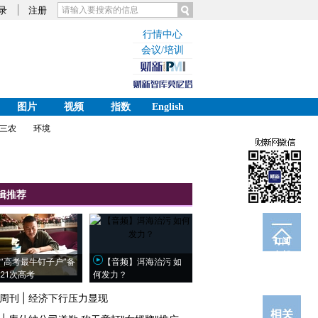
录
注册
行情中心
会议/培训
图片
视频
指数
English
三农
环境
辑推荐
订阅
电邮
“高考最牛钉子户”备
【音频】洱海治污 如
21次高考
何发力？
周刊
|
经济下行压力显现