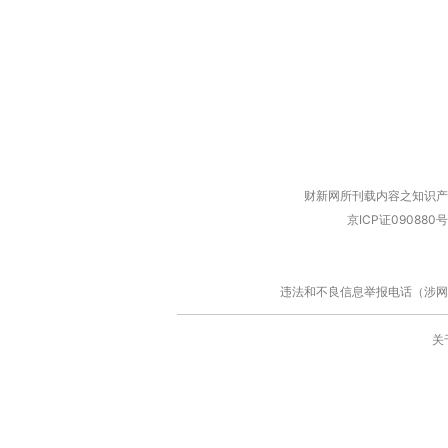
财新网所刊载内容之知识产
京ICP证090880号
违法和不良信息举报电话（涉网络暴力有
关