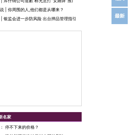
|
库什纳公司道歉 称无意打"女婿牌"推广
说
|
你周围的人,他们都是从哪来？
|
银监会进一步防风险 出台押品管理指引
新名家
：
停不下来的价格？