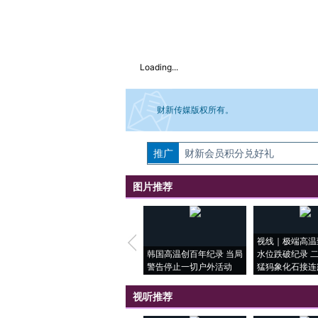
Loading...
财新传媒版权所有。
推广
如需刊登转载请点击右侧按钮，提交相关
财新会员积分兑好礼
图片推荐
视线｜极端高温
韩国高温创百年纪录 当局
水位跌破纪录 
警告停止一切户外活动
猛犸象化石接连
视听推荐