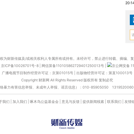
20:1
权为财新传媒及/或相关权利人专属所有或持有。未经许可，禁止进行转载、摘编、
京ICP备10026701号-8
|
网信算备110105862729401250013号
|
京公网安备 11
广播电视节目制作经营许可证：京第01015号
|
出版物经营许可证：第直100013号
Copyright 财新网 All Rights Reserved 版权所有 复制必究
害信息举报、未成年人举报、谣言信息）：010-85905050 13195200605 举报邮
于我们
|
加入我们
|
啄木鸟公益基金会
|
意见与反馈
|
提供新闻线索
|
联系我们
|
友情