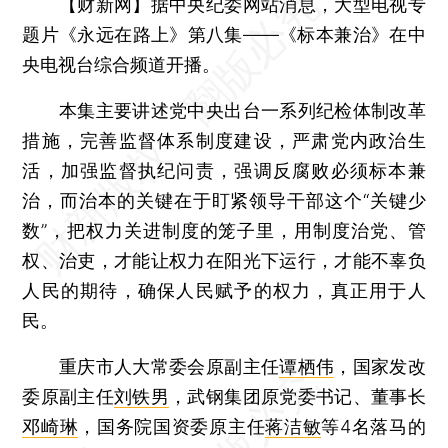
【财新网】
据中央纪委网站消息，大型电视专
题片《永远在路上》第八集——《标本兼治》在中
央电视台综合频道开播。
本集主要讲述党中央出台一系列纪检体制改革
措施，完善监督体系制度建设，严肃党内政治生
活，加强监督执纪问责，强调反腐败必须标本兼
治，而治本的关键在于盯紧领导干部这个“关键少
数”，把权力关进制度的笼子里，用制度治党、管
权、治吏，才能让权力在阳光下运行，才能不辜负
人民的期待，确保人民赋予的权力，真正用于人
民。
重庆市人大常委会原副主任
谭栖伟
，国家发改
委原副主任
刘铁男
，武钢集团原党委书记、董事长
邓崎琳
，国务院国资委原主任
蒋洁敏
等4名落马的