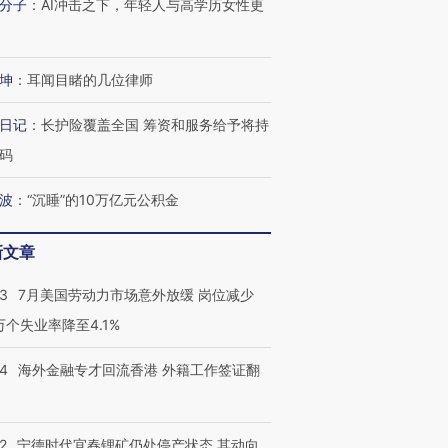
分子
：
AI冲击之下，年轻人与高学历女性更
坤
：
耳闻目睹的几位律师
日记
：
长护险覆盖全国 筹资和服务给予将持
码
波
：
“沉睡”的10万亿元公积金
新文章
43
7月美国劳动力市场意外放缓 岗位减少
3万个失业率降至4.1%
14
海外金融专才回流香港 外籍工作签证翻
2
宁德时代宜春锂矿仍处停产状态 其动向