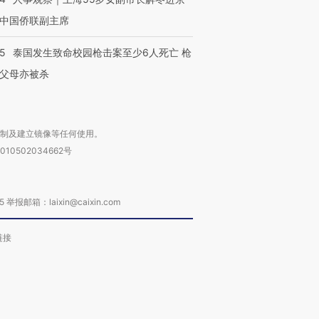
中国侨联副主席
45
泰国发生致命校园枪击案至少6人死亡 枪
父母亦被杀
复制及建立镜像等任何使用。
010502034662号
箱：laixin@caixin.com
链接