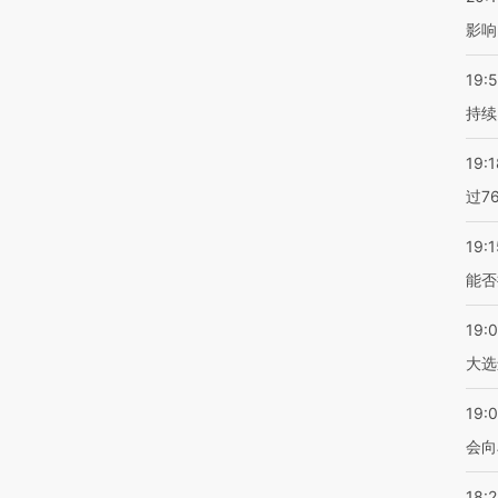
影响
19:5
持续
19:1
过7
19:1
能否
19:
大选
19:0
会向
18: