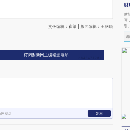
财
财
写
引
责任编辑：崔筝 | 版面编辑：王丽琨
订阅财新网主编精选电邮
新网观点
发布