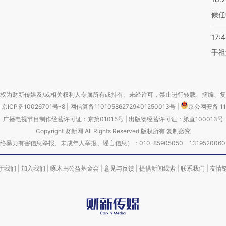
候任
17:
手祖
权为财新传媒及/或相关权利人专属所有或持有。未经许可，禁止进行转载、摘编、
京ICP备10026701号-8
|
网信算备110105862729401250013号
|
京公网安备 11
广播电视节目制作经营许可证：京第01015号
|
出版物经营许可证：第直100013号
Copyright 财新网 All Rights Reserved 版权所有 复制必究
害信息举报、未成年人举报、谣言信息）：010-85905050 13195200605 举报邮
于我们
|
加入我们
|
啄木鸟公益基金会
|
意见与反馈
|
提供新闻线索
|
联系我们
|
友情