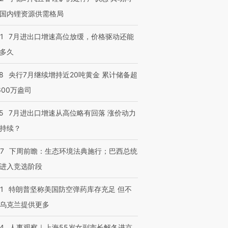
国内锂资源供需格局
1
7月进出口增速高位放缓，价格驱动还能
多久
8
央行7月继续增持近20吨黄金 累计储备超
600万盎司
5
7月进出口增速从高位略有回落 涨价动力
持续？
07
下周前瞻：生态环境法典施行；巴西总统
进入竞选阶段
1
特朗普坚称美国防空弹药库存充足 但不
乌克兰提供更多
24
人事观察｜上海55岁女副市长解冬进京