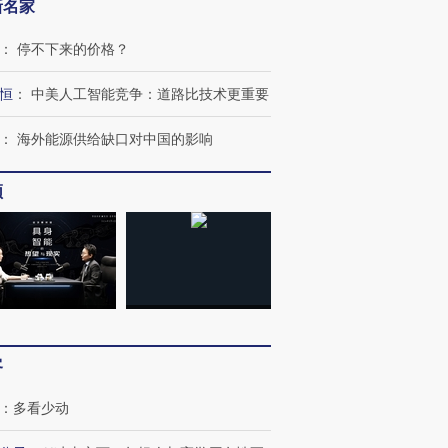
新名家
：
停不下来的价格？
恒
：
中美人工智能竞争：道路比技术更重要
：
海外能源供给缺口对中国的影响
跨国走私7万
视线｜被称为“蟑螂”的印
视线｜“入侵”还是“人道危
检体内含3种
度Z世代 用街头抗争将教
机”？难民潮撕裂西班牙
秘鲁纳斯
育部长拱下台
飞地休达
13人遇难
频
进第四届链博
【商旅对话】华住集团
技“链”接产
【特别呈现】寻找100种
CFO：不靠规模取胜，华
【特别呈
有意思的生活方式·第三对
住三大增长引擎是什么？
有意思的
客
：
多看少动