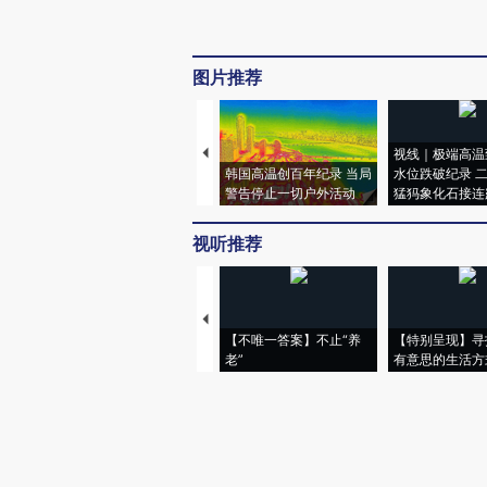
图片推荐
视线｜极端高温
韩国高温创百年纪录 当局
水位跌破纪录 
警告停止一切户外活动
猛犸象化石接连
视听推荐
【不唯一答案】不止“养
【特别呈现】寻
老”
有意思的生活方