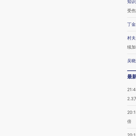
知识
受伤
丁金
村夫
续加
吴晓
最
21:
2.
20:
倍
20:1