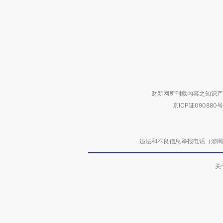
财新网所刊载内容之知识产
京ICP证090880号
违法和不良信息举报电话（涉网络暴力有
关