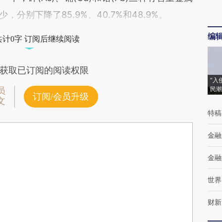
少，分别下降了85.9%、40.7%和48.9%。
编
共计0字 订阅后继续阅读
获取已订阅的阅读权限
“入
民潮
员
订阅/会员升级
文
特稿
金融
金融
世界
财新