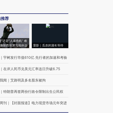
辑推荐
侵”还是“人道危机” 难
撕裂西班牙飞地休达
显影｜瓜农的漫长等待
｜
宇树发行市值610亿 先行者的加速和考验
｜
在岸人民币兑美元汇率连日升破6.75
我闻
｜
艾路明及多名股东被拘
｜
特朗普再签两份行政令限制出生公民权
周刊
｜
【封面报道】电力现货市场元年突进