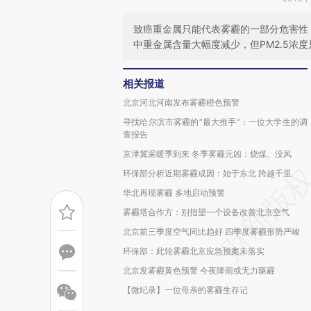
致癌重金属只能代表雾霾的一部分危害性，
中重金属含量大幅度减少，但PM2.5浓度
相关报道
北京河北河南发布雾霾橙色预警
寻找哈尔滨市雾霾的“最大推手”：一位大学生的调
查报告
京津冀采暖季到来 冬季雾霾元凶：烧煤、没风
环保部分析近期雾霾成因：始于东北 跨越千里
华北再现雾霾 多地启动预警
雾霾塔合作方：别指望一个设备改善北京空气
北京前三季度空气同比趋好 四季度雾霾形势严峻
环保部：此轮雾霾北京应急预案未落实
北京发雾霾黄色预警 今夜降雨或无力驱霾
【微纪录】一位母亲的雾霾生存记