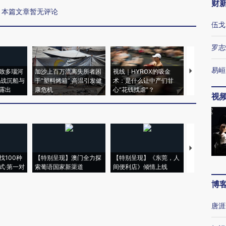
财
本篇文章暂无评论
伍戈
罗志
易峘
致多瑙河
加沙上百万流离失所者困
视线｜HYROX的吸金
马航飞行员
二战沉船与
于“塑料烤箱” 高温引发健
术：是什么让中产们甘
粒摇头丸 尿
露出
康危机
心“花钱找虐”？
毒品
视
【推广】走
找100种
【特别呈现】澳门全力探
【特别呈现】《东莞，人
会，让数智科
式·第一对
索葡语国家新渠道
间便利店》倾情上线
业
博
唐涯