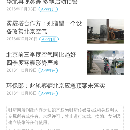
华北再现雾霾 多地启动预警
2016年11月03日
APP打开
雾霾塔合作方：别指望一个设
备改善北京空气
2016年10月20日
APP打开
北京前三季度空气同比趋好
四季度雾霾形势严峻
2016年10月19日
APP打开
环保部：此轮雾霾北京应急预案未落实
2016年10月16日
APP打开
财新网所刊载内容之知识产权为财新传媒及/或相关权利人
专属所有或持有。未经许可，禁止进行转载、摘编、复制及
建立镜像等任何使用。