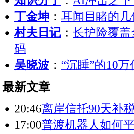
知识分子
：
AI冲击之
丁金坤
：
耳闻目睹的几
村夫日记
：
长护险覆盖
码
吴晓波
：
“沉睡”的10
最新文章
20:46
离岸信托90天补
17:00
普渡机器人如何平