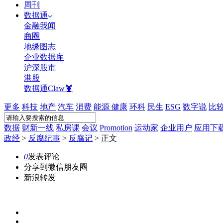
周刊
数据通
金融我闻
商圈
地缘图志
企业数据库
沪深股市
港股
数据通Claw🦞
更多
科技
地产
汽车
消费
能源
健康
环科
民生
ESG
数字说
比
数据
财新一线
私房课
会议
Promotion
运动家
企业用户
应用下
政经
>
反腐纪事
>
反腐记
>
正文
0
发表评论
分享到微信朋友圈
新浪转发