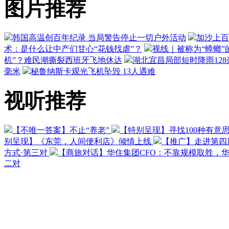
图片推荐
韩国高温创百年纪录 当局警告停止一切户外活动
加沙上百
术：是什么让中产们甘心“花钱找虐”？
视线｜被称为“蟑螂”
机”？难民潮撕裂西班牙飞地休达
湖北宜昌局部短时降雨128毫
毫米
秘鲁纳斯卡观光飞机坠毁 13人遇难
视听推荐
【不唯一答案】不止“养老”
【特别呈现】寻找100种有意
别呈现】《东莞，人间便利店》倾情上线
【推广】走进第四
方式·第三对
【商旅对话】华住集团CFO：不靠规模取胜，
二对