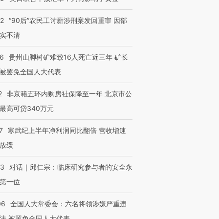
32
“90后”农民工讨薪涉刑案发回重审 因部
实不清
36
贵州山脚树矿难致16人死亡近三年 矿长
被罢免全国人大代表
2
非京籍五环内购房社保降至一年 北京市公
最高可贷340万元
7
寒武纪上半年净利润同比翻倍 营收增速
放缓
53
对话｜邱仁宗：临床研究参与者的安全永
第一位
06
全国人大常委会：六名将领涉嫌严重违
法 被罢免全国人大代表