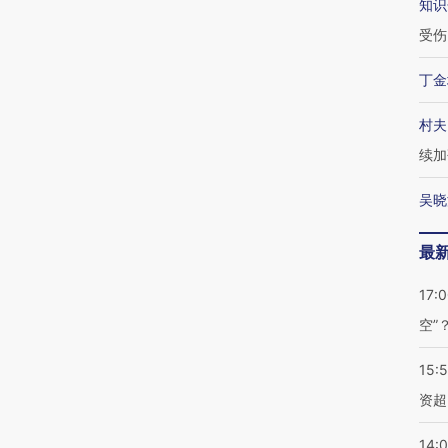
知识
受伤
丁金
村夫
续加
吴晓
最
17:
空”
15:
资超
14: