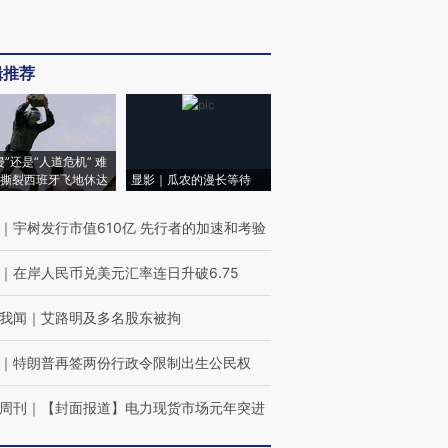
辑推荐
侵”还是“人道危机” 难
撕裂西班牙飞地休达
显影｜瓜农的漫长等待
｜
宇树发行市值610亿 先行者的加速和考验
｜
在岸人民币兑美元汇率连日升破6.75
我闻
｜
艾路明及多名股东被拘
｜
特朗普再签两份行政令限制出生公民权
周刊
｜
【封面报道】电力现货市场元年突进