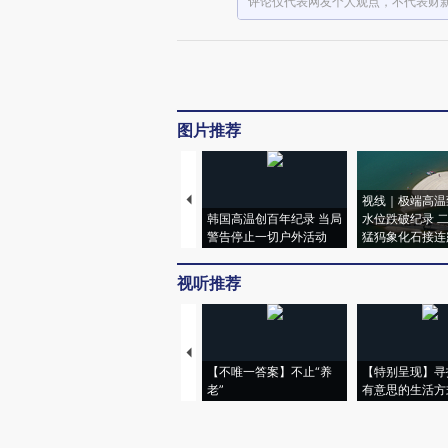
评论仅代表网友个人观点，不代表财
图片推荐
视线｜极端高温
韩国高温创百年纪录 当局
水位跌破纪录 
警告停止一切户外活动
猛犸象化石接连
视听推荐
【不唯一答案】不止“养
【特别呈现】寻
老”
有意思的生活方