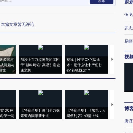
新网观点
发布
财
伍戈
本篇文章暂无评论
罗志
易峘
视
致多瑙河
加沙上百万流离失所者困
视线｜HYROX的吸金
马航飞行员
二战沉船与
于“塑料烤箱” 高温引发健
术：是什么让中产们甘
粒摇头丸 尿
露出
康危机
心“花钱找虐”？
毒品
【推广】走
博
找100种
【特别呈现】澳门全力探
【特别呈现】《东莞，人
会，让数智科
式·第一对
索葡语国家新渠道
间便利店》倾情上线
业
唐涯