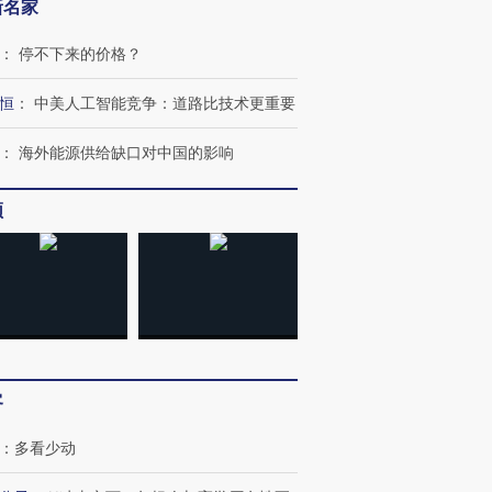
新名家
：
停不下来的价格？
恒
：
中美人工智能竞争：道路比技术更重要
：
海外能源供给缺口对中国的影响
频
跨国走私7万
视线｜被称为“蟑螂”的印
视线｜“入侵”还是“人道危
检体内含3种
度Z世代 用街头抗争将教
机”？难民潮撕裂西班牙
秘鲁纳斯
育部长拱下台
飞地休达
13人遇难
进第四届链博
【商旅对话】华住集团
客
技“链”接产
【特别呈现】寻找100种
CFO：不靠规模取胜，华
【特别呈
有意思的生活方式·第三对
住三大增长引擎是什么？
有意思的
：
多看少动