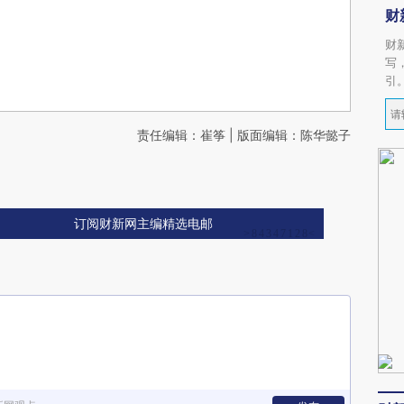
财
财
写
引
责任编辑：崔筝 | 版面编辑：陈华懿子
订阅财新网主编精选电邮