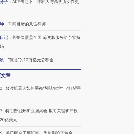
分子
：
AI冲击之下，年轻人与高学历女性更
坤
：
耳闻目睹的几位律师
日记
：
长护险覆盖全国 筹资和服务给予将持
码
波
：
“沉睡”的10万亿元公积金
新文章
00
普渡机器人如何平衡“脚踏实地”与“仰望星
？
57
特朗普召开矿业圆桌会 拟向关键矿产投
20亿美元
09
美日联合干预汇率，为何影响了黄金