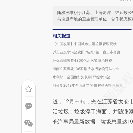
随涨潮堆积于江苏、上海两岸，绵延数公
与垃圾产地的卫生管理单位，合作状态模
相关报道
【中国改革】中国城市生活垃圾管理现状
诉工业废水污染农田 “镉米”第一案二审开庭
环保部部署超4300亿水污染防治投资
海南立案查处136家排放水污染物违法企业
水利部：全国推行河长制 严控水污染
河长制2018年全面建立 将破解多头管理局面
道，12月中旬，夹在江苏省太仓
活垃圾：垃圾浮于海面，并随涨
仓海事局最新数据，垃圾总量达19