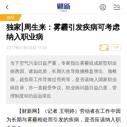
政经
独家|周生来：雾霾引发疾病可考虑
纳入职业病
2017年01月08日 11:35
T中
当下空气污染日益严重，专家指出雾霾或成新型职业
病诱因。诸如此类，长期久坐导致腰椎盘突出、颈椎
病，超负荷工作导致过劳死等，是否该纳入国家职业
病目录，亦一直颇受争议。职业病问题日益凸显，管
理制度却仍远远滞后
【财新网】（记者 王明婷）
劳动者在工作中因
为长期与
雾霾
相处而引发的疾病，是否应该纳入
职