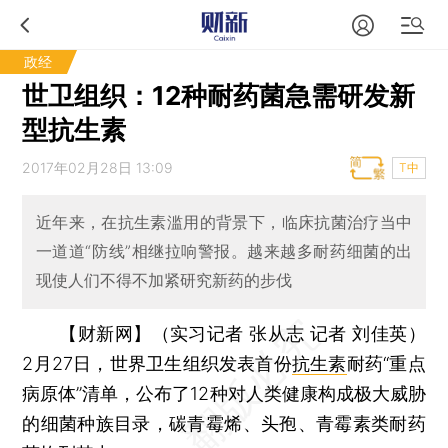
政经
世卫组织：12种耐药菌急需研发新
型抗生素
2017年02月28日 13:09
T中
近年来，在抗生素滥用的背景下，临床抗菌治疗当中
一道道“防线”相继拉响警报。越来越多耐药细菌的出
现使人们不得不加紧研究新药的步伐
【财新网】（实习记者 张从志 记者 刘佳英）
2月27日，世界卫生组织发表首份
抗生素
耐药“重点
病原体”清单，公布了12种对人类健康构成极大威胁
的细菌种族目录，碳青霉烯、头孢、青霉素类耐药