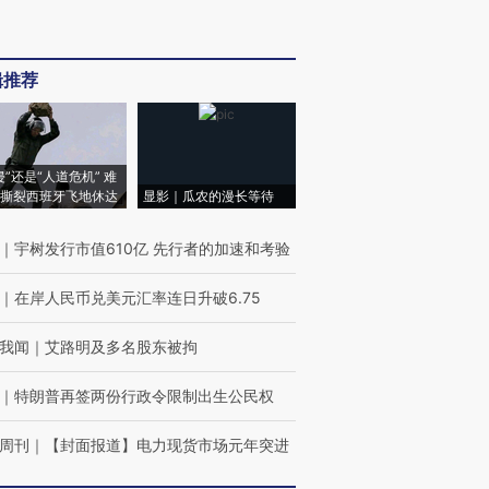
辑推荐
侵”还是“人道危机” 难
撕裂西班牙飞地休达
显影｜瓜农的漫长等待
｜
宇树发行市值610亿 先行者的加速和考验
｜
在岸人民币兑美元汇率连日升破6.75
我闻
｜
艾路明及多名股东被拘
｜
特朗普再签两份行政令限制出生公民权
周刊
｜
【封面报道】电力现货市场元年突进