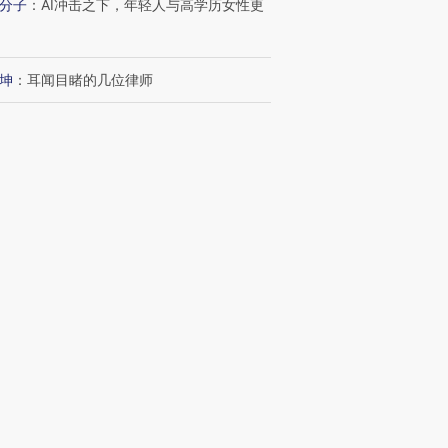
分子
：
AI冲击之下，年轻人与高学历女性更
坤
：
耳闻目睹的几位律师
日记
：
长护险覆盖全国 筹资和服务给予将持
码
波
：
“沉睡”的10万亿元公积金
跨国走私7万
视线｜被称为“蟑螂”的印
视线｜“入侵”还是“人道危
检体内含3种
度Z世代 用街头抗争将教
机”？难民潮撕裂西班牙
秘鲁纳斯
育部长拱下台
飞地休达
13人遇难
新文章
43
7月美国劳动力市场意外放缓 岗位减少
3万个失业率降至4.1%
进第四届链博
【商旅对话】华住集团
14
海外金融专才回流香港 外籍工作签证翻
技“链”接产
【特别呈现】寻找100种
CFO：不靠规模取胜，华
【特别呈
有意思的生活方式·第三对
住三大增长引擎是什么？
有意思的
2
宁德时代宜春锂矿仍处停产状态 其动向