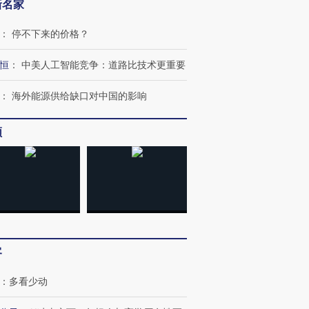
新名家
：
停不下来的价格？
恒
：
中美人工智能竞争：道路比技术更重要
：
海外能源供给缺口对中国的影响
频
客
：
多看少动