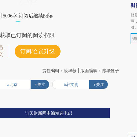
财
财
5096字 订阅后继续阅读
写
引
获取已订阅的阅读权限
员
订阅/会员升级
文
责任编辑：凌华薇 | 版面编辑：陈华懿子
#北京
+关注
#郭文贵
+关注
订阅财新网主编精选电邮