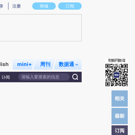
录
注册
商城
订阅
lish
mini+
周刊
数据通
讣闻
订阅