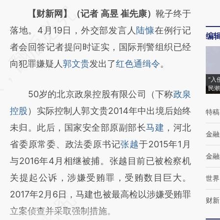
【财新网】（记者 高昱 崔先康）
靴子终于
落地。4月19日，外交部发言人
陆慷
在例行记
编
者会回答记者提问时证实，国际刑警组织已经
向犯罪嫌疑人
郭文贵
发出了
红色通缉令
。
“入
民潮
50岁的北京政泉控股有限公司（下称
政泉
控股
）实际控制人郭文贵2014年中出境后始终
特稿
未归。此后，国家安全部原副部长
马建
，河北
金融
省委原常委、政法委原书记
张越
于2015年1月
金融
与2016年4月相继被捕。张越目前已被检察机
关提起公诉，涉嫌受贿罪，受贿数目巨大。
世界
2017年2月6日，马建也被最高检以涉嫌受贿罪
财新
立案侦查并采取强制措施。