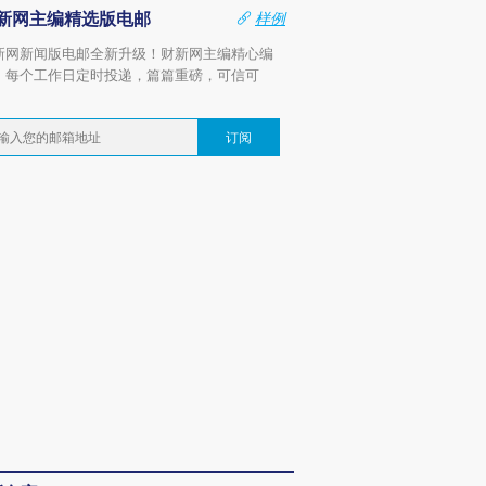
新网主编精选版电邮
样例
新网新闻版电邮全新升级！财新网主编精心编
，每个工作日定时投递，篇篇重磅，可信可
。
订阅