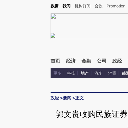
数据
我闻
机构订阅
会议
Promotion
首页
经济
金融
公司
政经
更多
科技
地产
汽车
消费
能
政经
>
要闻
>
正文
郭文贵收购民族证券