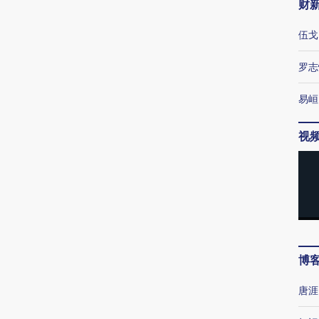
财
伍戈
罗志
易峘
视
博
唐涯