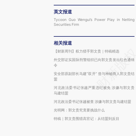
英文报道
Tycoon Guo Wengui’s Power Play in Netting
Securities Firm
相关报道
【财新周刊】权力猎手郭文贵｜特稿精选
外交部证实国际刑警组织已向郭文贵发出红色通缉
令
安全部原副部长马建“双开” 曾与神秘商人郭文贵结
盟
河北政法委书记张越严重违纪被免 涉嫌与郭文贵
马建结盟
河北政法委书记张越被查 涉嫌与郭文贵马建结盟
光明网：郭文贵究竟要挑战什么
特稿｜郭文贵围猎高官记：从结盟到反目