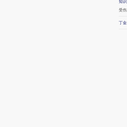
知识
受伤
丁金
村夫
续加
吴晓
致多瑙河
加沙上百万流离失所者困
视线｜HYROX的吸金
马航飞行员
二战沉船与
于“塑料烤箱” 高温引发健
术：是什么让中产们甘
粒摇头丸 尿
露出
康危机
心“花钱找虐”？
毒品
最
21:
2.
【推广】走
20:
找100种
【特别呈现】澳门全力探
【特别呈现】《东莞，人
会，让数智科
式·第一对
索葡语国家新渠道
间便利店》倾情上线
业
倍
20:1