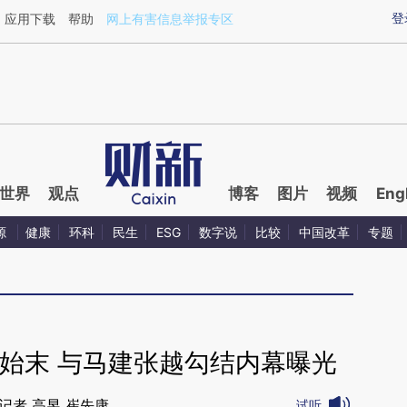
登
应用下载
帮助
网上有害信息举报专区
世界
观点
博客
图片
视频
Eng
源
健康
环科
民生
ESG
数字说
比较
中国改革
专题
始末 与马建张越勾结内幕曝光
记者 高昱 崔先康
试听