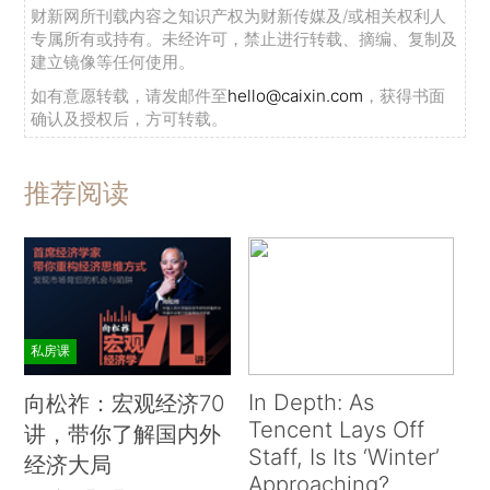
财新网所刊载内容之知识产权为财新传媒及/或相关权利人
专属所有或持有。未经许可，禁止进行转载、摘编、复制及
建立镜像等任何使用。
如有意愿转载，请发邮件至
hello@caixin.com
，获得书面
确认及授权后，方可转载。
推荐阅读
私房课
In Depth: As
向松祚：宏观经济70
Tencent Lays Off
讲，带你了解国内外
Staff, Is Its ‘Winter’
经济大局
Approaching?