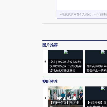
评论仅代表网友个人观点，不代表财
图片推荐
视线｜极端高温致多瑙河
水位跌破纪录 二战沉船与
韩国高温创百年
猛犸象化石接连露出
警告停止一切户
视听推荐
【不唯一答案】不止“养
【特别呈现】寻
老”
有意思的生活方