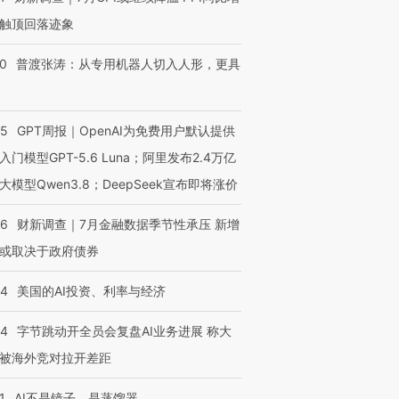
触顶回落迹象
00
普渡张涛：从专用机器人切入人形，更具
55
GPT周报｜OpenAI为免费用户默认提供
入门模型GPT-5.6 Luna；阿里发布2.4万亿
大模型Qwen3.8；DeepSeek宣布即将涨价
46
财新调查｜7月金融数据季节性承压 新增
或取决于政府债券
44
美国的AI投资、利率与经济
44
字节跳动开全员会复盘AI业务进展 称大
被海外竞对拉开差距
1
AI不是镜子，是蒸馏器