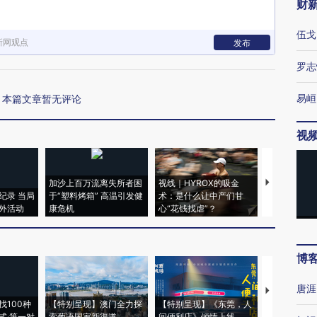
财
伍戈
新网观点
发布
罗志
易峘
本篇文章暂无评论
视
加沙上百万流离失所者困
视线｜HYROX的吸金
马航飞行员
纪录 当局
于“塑料烤箱” 高温引发健
术：是什么让中产们甘
粒摇头丸 尿
外活动
康危机
心“花钱找虐”？
毒品
博
唐涯
【推广】走
找100种
【特别呈现】澳门全力探
【特别呈现】《东莞，人
会，让数智科
式·第一对
索葡语国家新渠道
间便利店》倾情上线
业