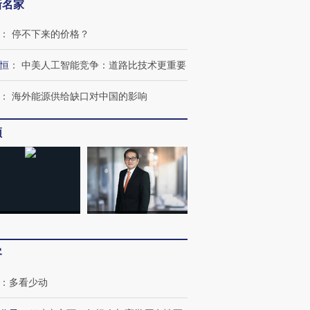
新名家
：
停不下来的价格？
恒
：
中美人工智能竞争：道路比技术更重要
：
海外能源供给缺口对中国的影响
频
跨国走私7万
视线｜被称为“蟑螂”的印
视线｜“入侵”还是“人道危
检体内含3种
度Z世代 用街头抗争将教
机”？难民潮撕裂西班牙
秘鲁纳斯
育部长拱下台
飞地休达
13人遇难
客
：
多看少动
进第四届链博
【商旅对话】华住集团
技“链”接产
【特别呈现】寻找100种
CFO：不靠规模取胜，华
【特别呈
有意思的生活方式·第三对
住三大增长引擎是什么？
有意思的