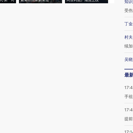
知识
受伤
丁金
村夫
续加
吴晓
最
17:
手祖
17:
提前
17:1