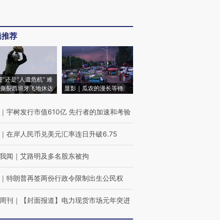
辑推荐
侵”还是“人道危机” 难
撕裂西班牙飞地休达
显影｜瓜农的漫长等待
｜
宇树发行市值610亿 先行者的加速和考验
｜
在岸人民币兑美元汇率连日升破6.75
我闻
｜
艾路明及多名股东被拘
｜
特朗普再签两份行政令限制出生公民权
周刊
｜
【封面报道】电力现货市场元年突进