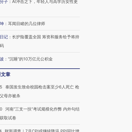
分子
：
AI冲击之下，年轻人与高学历女性更
坤
：
耳闻目睹的几位律师
日记
：
长护险覆盖全国 筹资和服务给予将持
码
波
：
“沉睡”的10万亿元公积金
新文章
45
泰国发生致命校园枪击案至少6人死亡 枪
父母亦被杀
40
河南“三支一扶”考试规模化作弊 内外勾结
获取试卷
4
财新调查｜7月CPI或继续降温 PPI同比增