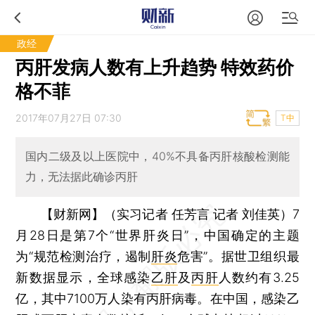
政经
丙肝发病人数有上升趋势 特效药价
格不菲
2017年07月27日 07:30
T中
国内二级及以上医院中，40%不具备丙肝核酸检测能
力，无法据此确诊丙肝
【财新网】（实习记者 任芳言 记者 刘佳英）
7
月28日是第7个“世界肝炎日”，中国确定的主题
为“规范检测治疗，遏制
肝炎
危害”。据世卫组织最
新数据显示，全球感染
乙肝
及
丙肝
人数约有3.25
亿，其中7100万人染有丙肝病毒。在中国，感染乙