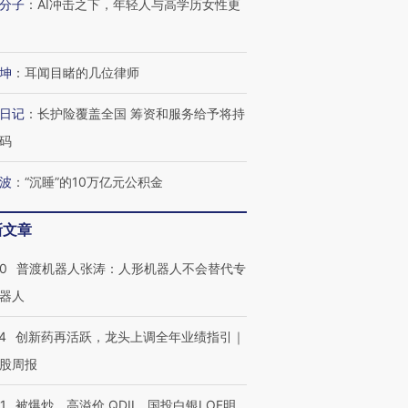
分子
：
AI冲击之下，年轻人与高学历女性更
坤
：
耳闻目睹的几位律师
日记
：
长护险覆盖全国 筹资和服务给予将持
码
波
：
“沉睡”的10万亿元公积金
新文章
00
普渡机器人张涛：人形机器人不会替代专
器人
4
创新药再活跃，龙头上调全年业绩指引｜
股周报
1
被爆炒、高溢价 QDII、国投白银LOF明