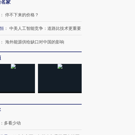
新名家
：
停不下来的价格？
恒
：
中美人工智能竞争：道路比技术更重要
：
海外能源供给缺口对中国的影响
”还是“人道危
湖北宜昌局部短时降雨
哈尔滨遭遇短时极端强降
撕裂西班牙
128毫米 紧急转移近
雨 3小时累计雨量超80毫
秘鲁纳斯
4000人
米
13人遇难
频
进第四届链博
【商旅对话】华住集团
技“链”接产
【特别呈现】寻找100种
CFO：不靠规模取胜，华
【特别呈
有意思的生活方式·第三对
住三大增长引擎是什么？
有意思的
客
：
多看少动