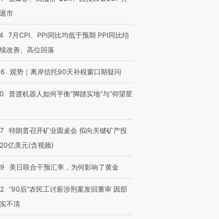
退市
4
7月CPI、PPI同比均低于预期 PPI同比结
续改善、高位回落
46
观势｜离岸信托90天补税窗口期疑问
00
普渡机器人如何平衡“脚踏实地”与“仰望星
？
57
特朗普召开矿业圆桌会 拟向关键矿产投
20亿美元(含视频)
09
美日联合干预汇率，为何影响了黄金
32
“90后”农民工讨薪涉刑案发回重审 因部
实不清