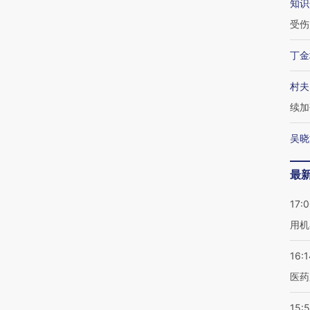
知识
受伤
丁金
村夫
续加
吴晓
最
17:
用机
16:1
医药
15:5