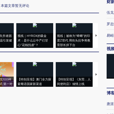
财
本篇文章暂无评论
伍戈
罗志
易峘
失所者困
视线｜HYROX的吸金
视线｜被称为“蟑螂”的印
视线｜“入侵
高温引发健
术：是什么让中产们甘
度Z世代 用街头抗争将教
机”？难民潮
心“花钱找虐”？
育部长拱下台
飞地休达
视
【推广】走
找100种
【特别呈现】澳门全力探
【特别呈现】《东莞，人
会，让数智科
式·第一对
索葡语国家新渠道
间便利店》倾情上线
业
博
唐涯