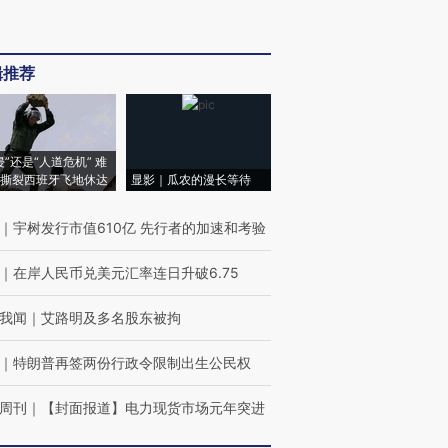
辑推荐
侵”还是“人道危机” 难
撕裂西班牙飞地休达
显影｜瓜农的漫长等待
｜
宇树发行市值610亿 先行者的加速和考验
｜
在岸人民币兑美元汇率连日升破6.75
我闻
｜
艾路明及多名股东被拘
｜
特朗普再签两份行政令限制出生公民权
周刊
｜
【封面报道】电力现货市场元年突进