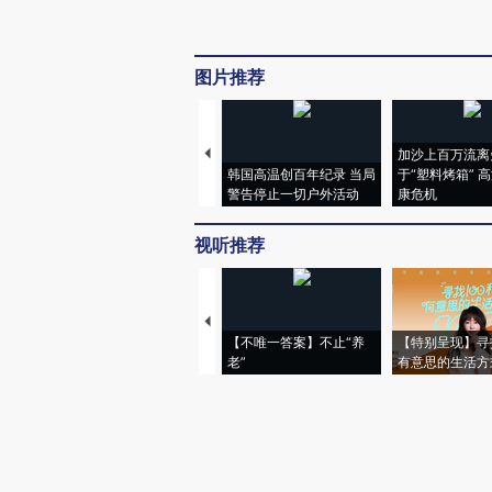
图片推荐
加沙上百万流离
韩国高温创百年纪录 当局
于“塑料烤箱” 
警告停止一切户外活动
康危机
视听推荐
【不唯一答案】不止“养
【特别呈现】寻
老”
有意思的生活方