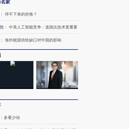
新名家
：
停不下来的价格？
恒
：
中美人工智能竞争：道路比技术更重要
：
海外能源供给缺口对中国的影响
”还是“人道危
湖北宜昌局部短时降雨
哈尔滨遭遇短时极端强降
频
撕裂西班牙
128毫米 紧急转移近
雨 3小时累计雨量超80毫
秘鲁纳斯
4000人
米
13人遇难
进第四届链博
【商旅对话】华住集团
技“链”接产
【特别呈现】寻找100种
CFO：不靠规模取胜，华
【特别呈
客
有意思的生活方式·第三对
住三大增长引擎是什么？
有意思的
：
多看少动