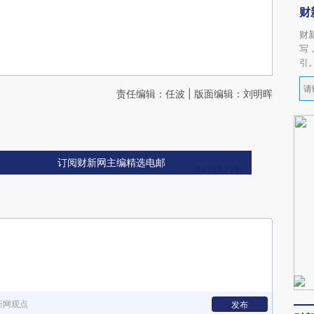
财
财
写
引
责任编辑：任波 | 版面编辑：刘明晖
订阅财新网主编精选电邮
新网观点
发布