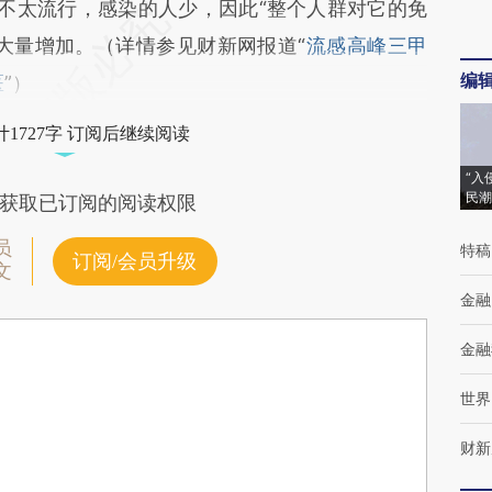
群中不太流行，感染的人少，因此“整个人群对它的免
大量增加。（详情参见财新网报道“
流感高峰三甲
编
医
”）
1727字 订阅后继续阅读
“入
民潮
获取已订阅的阅读权限
员
特稿
订阅/会员升级
文
金融
金融
世界
财新