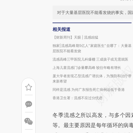
对于大量基层医院不能看发烧的事实，国
相关报道
【财新周刊】天眼 | 流感凶猛
独家|流感高峰期5亿人“家庭医生”去哪了：大量基
层医院不能看发烧
流感高峰三甲医院儿科爆棚 三成孩子或无需就医
上海儿童流感门诊量攀高峰 较往年略有增长
厦大学者发现乙型流感广谱抗体，为预防和治疗带
来新希望
同样是流感 为何广东报告死亡病例远低于香港
香港卫生署：流感不应过分忧虑
冬季流感之所以高发，与多个因
等。最主要原因是每年循环的病