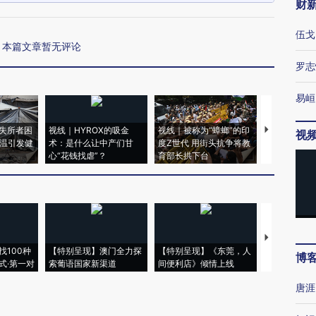
财
伍戈
本篇文章暂无评论
罗志
易峘
失所者困
视线｜HYROX的吸金
视线｜被称为“蟑螂”的印
视线｜“入侵
视
高温引发健
术：是什么让中产们甘
度Z世代 用街头抗争将教
机”？难民潮
心“花钱找虐”？
育部长拱下台
飞地休达
【推广】走
找100种
【特别呈现】澳门全力探
【特别呈现】《东莞，人
会，让数智科
博
式·第一对
索葡语国家新渠道
间便利店》倾情上线
业
唐涯