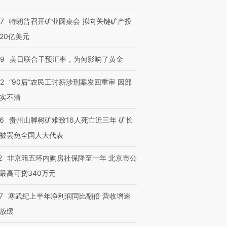
57
特朗普召开矿业圆桌会 拟向关键矿产投
20亿美元
09
美日联合干预汇率，为何影响了黄金
32
“90后”农民工讨薪涉刑案发回重审 因部
实不清
36
贵州山脚树矿难致16人死亡近三年 矿长
被罢免全国人大代表
2
非京籍五环内购房社保降至一年 北京市公
最高可贷340万元
7
寒武纪上半年净利润同比翻倍 营收增速
放缓