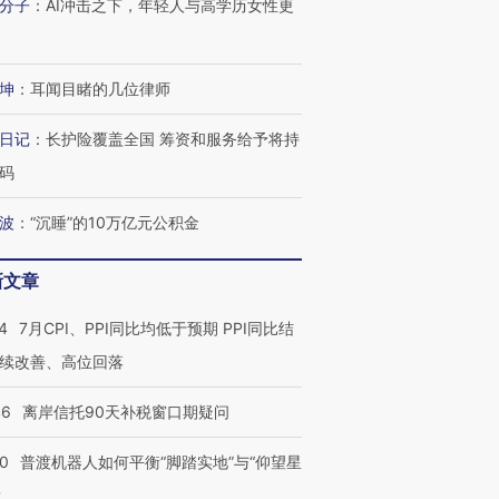
分子
：
AI冲击之下，年轻人与高学历女性更
坤
：
耳闻目睹的几位律师
日记
：
长护险覆盖全国 筹资和服务给予将持
码
波
：
“沉睡”的10万亿元公积金
新文章
4
7月CPI、PPI同比均低于预期 PPI同比结
续改善、高位回落
46
离岸信托90天补税窗口期疑问
00
普渡机器人如何平衡“脚踏实地”与“仰望星
？