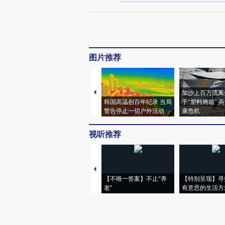
图片推荐
加沙上百万流离
韩国高温创百年纪录 当局
于“塑料烤箱” 
警告停止一切户外活动
康危机
视听推荐
【不唯一答案】不止“养
【特别呈现】寻
老”
有意思的生活方