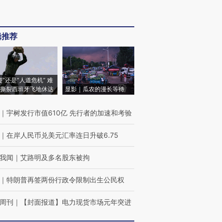
辑推荐
侵”还是“人道危机” 难
撕裂西班牙飞地休达
显影｜瓜农的漫长等待
｜
宇树发行市值610亿 先行者的加速和考验
｜
在岸人民币兑美元汇率连日升破6.75
我闻
｜
艾路明及多名股东被拘
｜
特朗普再签两份行政令限制出生公民权
周刊
｜
【封面报道】电力现货市场元年突进