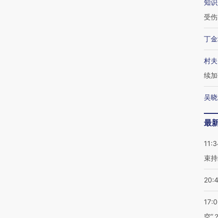
知识
受伤
丁金
村夫
续加
吴晓
最
11:3
束持
20:
17:
空”