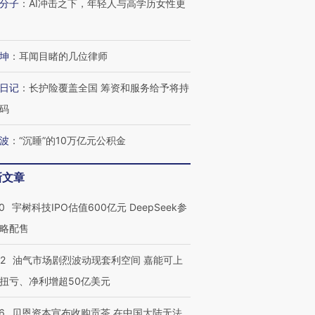
分子
：
AI冲击之下，年轻人与高学历女性更
有意思的生活方式·第三对
住三大增长引擎是什么？
有意思的
坤
：
耳闻目睹的几位律师
日记
：
长护险覆盖全国 筹资和服务给予将持
码
波
：
“沉睡”的10万亿元公积金
新文章
0
宇树科技IPO估值600亿元 DeepSeek参
略配售
22
油气市场剧烈波动现套利空间 嘉能可上
扭亏、净利增超50亿美元
6
贝恩资本宣布收购贡茶 在中国大陆无法