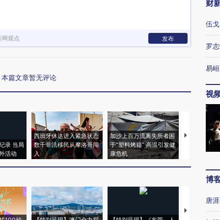
财
伍戈
新网观点
发布
罗志
易峘
本篇文章暂无评论
视
西班牙休达进入紧急状态
加沙上百万流离失所者困
视线｜HYR
纪录 当局
数千非法移民从摩洛哥闯
于“塑料烤箱” 高温引发健
术：是什么
外活动
入
康危机
心“花钱找虐
博
唐涯
【推广】走
找100种
【特别呈现】澳门全力探
【特别呈现】《东莞，人
会，让数智科