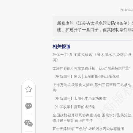
2018年
新修改的《江苏省太湖水污染防治条例》
建、扩建开了一条口子，但其限制条件非
相关报道
环保一刀切 江苏拟修改《省太湖水污染防治条
例》
太湖畔偷倒万吨垃圾案落槌：认定“后果特别严重”
【财新周刊】国风 | 太湖畔偷倒垃圾案落槌
上海万吨垃圾倾倒太湖畔 苏州开庭审理三名承包
商
【财新周刊】太湖七年治藻功未成
【中国改革】蔓延的水污染
全国政协召开双周协商座谈会 围绕水污染防治法
修订建言献策 俞正声主持
直击天津静海“三色池” 农民因水污染放弃灌溉