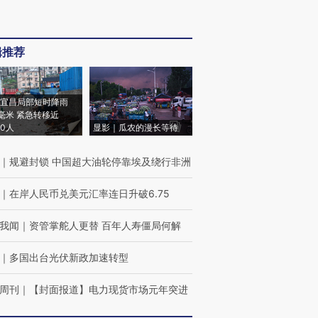
辑推荐
宜昌局部短时降雨
8毫米 紧急转移近
00人
显影｜瓜农的漫长等待
｜
规避封锁 中国超大油轮停靠埃及绕行非洲
｜
在岸人民币兑美元汇率连日升破6.75
我闻
｜
资管掌舵人更替 百年人寿僵局何解
｜
多国出台光伏新政加速转型
周刊
｜
【封面报道】电力现货市场元年突进