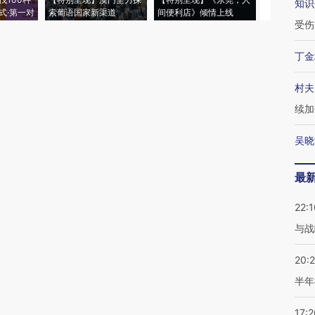
知识
式·第一对
索葡语国家新渠道
间便利店》倾情上线
业
受伤
丁金
村夫
续加
吴晓
最
22:1
与战
20:
半年
17:2