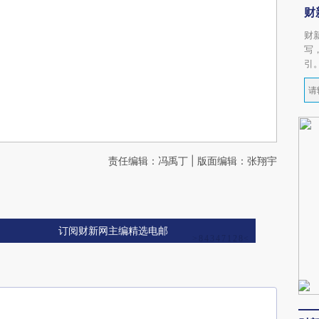
财
财
写
引
责任编辑：冯禹丁 | 版面编辑：张翔宇
订阅财新网主编精选电邮