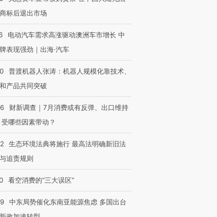
商标后退出市场
6
电动汽车需求高涨驱动澳洲车市增长 中
牌表现强劲｜出海·汽车
00
普渡机器人张涛：机器人规模化靠技术、
和产品共同突破
56
财新调查｜7月消费或有反弹、出口维持
 受哪些因素带动？
42
生态环境法典将施行 最高法明确新旧法
与追责规则
0
看空消费的“三大误区”
59
中东局势催化东南亚能源焦虑 多国出台
新政加速转型