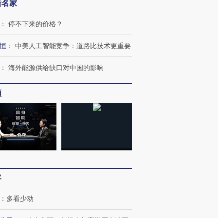
新名家
：
停不下来的价格？
恒
：
中美人工智能竞争：道路比技术更重要
：
海外能源供给缺口对中国的影响
频
OX的吸金
马航飞行员跨国走私7万
视线｜被称为“蟑螂”的印
让中产们甘
粒摇头丸 尿检体内含3种
度Z世代 用街头抗争将教
秘鲁纳斯
”？
毒品
育部长拱下台
13人遇难
客
：
多看少动
进第四届链博
【商旅对话】华住集团
技“链”接产
【特别呈现】寻找100种
CFO：不靠规模取胜，华
【特别呈