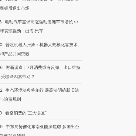
商标后退出市场
6
电动汽车需求高涨驱动澳洲车市增长 中
牌表现强劲｜出海·汽车
00
普渡机器人张涛：机器人规模化靠技术、
和产品共同突破
56
财新调查｜7月消费或有反弹、出口维持
 受哪些因素带动？
42
生态环境法典将施行 最高法明确新旧法
与追责规则
0
看空消费的“三大误区”
59
中东局势催化东南亚能源焦虑 多国出台
新政加速转型