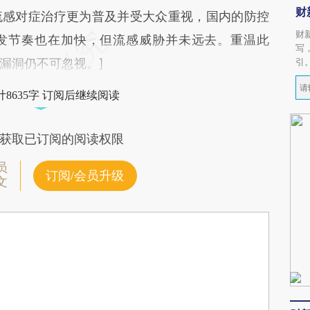
财
流感对症治疗更为普及并受大众重视，国内的防控
财
发节奏也在加快，但流感威胁并未远去。重温此
写
漏洞仍不可忽视。]
引
8635字 订阅后继续阅读
获取已订阅的阅读权限
员
订阅/会员升级
文