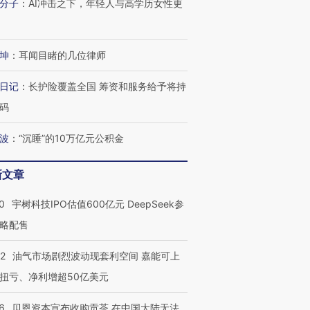
分子
：
AI冲击之下，年轻人与高学历女性更
坤
：
耳闻目睹的几位律师
日记
：
长护险覆盖全国 筹资和服务给予将持
码
波
：
“沉睡”的10万亿元公积金
新文章
0
宇树科技IPO估值600亿元 DeepSeek参
略配售
22
油气市场剧烈波动现套利空间 嘉能可上
扭亏、净利增超50亿美元
6
贝恩资本宣布收购贡茶 在中国大陆无法