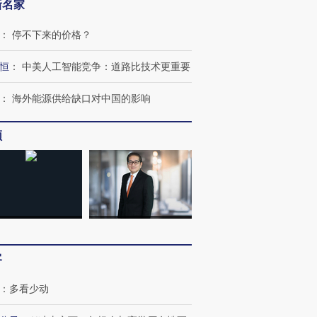
新名家
：
停不下来的价格？
恒
：
中美人工智能竞争：道路比技术更重要
：
海外能源供给缺口对中国的影响
频
客
：
多看少动