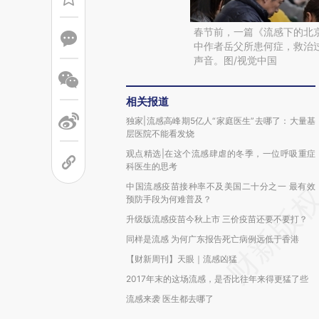
春节前，一篇《流感下的北
中作者岳父所患何症，救治
声音。图/视觉中国
相关报道
独家|流感高峰期5亿人“家庭医生”去哪了：大量基
层医院不能看发烧
观点精选|在这个流感肆虐的冬季，一位呼吸重症
科医生的思考
中国流感疫苗接种率不及美国二十分之一 最有效
预防手段为何难普及？
升级版流感疫苗今秋上市 三价疫苗还要不要打？
同样是流感 为何广东报告死亡病例远低于香港
【财新周刊】天眼｜流感凶猛
2017年末的这场流感，是否比往年来得更猛了些
流感来袭 医生都去哪了