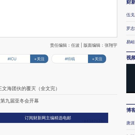
财
伍戈
罗志
易峘
责任编辑：任波 | 版面编辑：张翔宇
视
#ICU
+关注
#特稿
+关注
王文海团伙的覆灭（全文完）
；第九届亚冬会开幕
博
订阅财新网主编精选电邮
唐涯