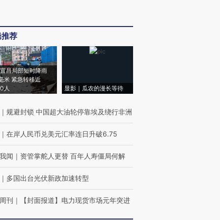
辑推荐
宜昌局部短时降雨
8毫米 紧急转移近
00人
显影｜瓜农的漫长等待
｜
规避封锁 中国超大油轮停靠埃及绕行非洲
｜
在岸人民币兑美元汇率连日升破6.75
我闻
｜
资管掌舵人更替 百年人寿僵局何解
｜
多国出台光伏新政加速转型
周刊
｜
【封面报道】电力现货市场元年突进