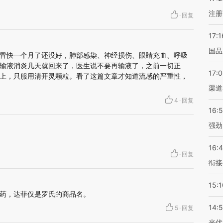
注册
·
回复
17:1
国品
冒快一个月了还没好，肺部感染、神经损伤、眼睛充血、呼吸
输液消炎几天就回来了，医生说不要再输液了，之前一切正
17:
上，只服用清开灵颗粒。看了这篇文章才知道流感的严重性，
渠道
4
·
回复
16:
强劲
16:
·
回复
衔接
15:1
药，达菲仅是罗氏的商品名。
14:
5
·
回复
光伏