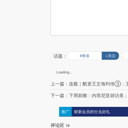
话题：
#香港
+关注
Loading...
上一篇：连载｜酷吏王文海列传③：
下一篇：下周前瞻：内塔尼亚胡访美
推广
财新会员积分兑好礼
评论区
19