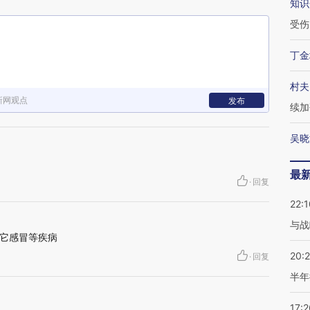
知识
受伤
丁金
村夫
新网观点
发布
续加
吴晓
最
·
回复
22:1
与战
它感冒等疾病
20:
·
回复
半年
17:2