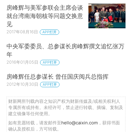
房峰辉与美军参联会主席会谈
就台湾南海朝核等问题交换意
见
2017年08月16日
APP打开
中央军委委员、总参谋长房峰辉撰文追忆张万
年
2016年01月05日
APP打开
房峰辉任总参谋长 曾任国庆阅兵总指挥
2012年10月30日
APP打开
财新网所刊载内容之知识产权为财新传媒及/或相关权利人
专属所有或持有。未经许可，禁止进行转载、摘编、复制及
建立镜像等任何使用。
如有意愿转载，请发邮件至
hello@caixin.com
，获得书面
确认及授权后，方可转载。